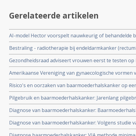
Gerelateerde artikelen
AI-model Hector voorspelt nauwkeurig of behandelde 
zal keren met een recidief of dat het risico daarop klein z
Bestraling - radiotherapie bij endeldarmkanker (rectum
langere termijn grotere kans op vormen van gynaecolo
Gezondheidsraad adviseert vrouwen eerst te testen op
baarmoederhalskanker
Amerikaanse Vereniging van gynaecologische vormen va
voor follow-up onderzoek van genezen vrouwen aangepas
Risico's en oorzaken van baarmoederhalskanker op een 
niet meer gebruikt voor overleveraars van gynaecolog
Pilgebruik en baarmoederhalskanker: Jarenlang pilgebr
baarmoederhalskanker significant.
Diagnose van baarmoederhalskanker: Baarmoederhalsk
deel veroorzaakt door het Human Papillomavirus (HPV) 
Diagnose van baarmoederhalskanker: Volgens studie va
volgens artikel in Nature (Cancer Research UK)
Amsterdam vroegtijdige screening voor minder gevall
Diagnose baarmoederhalskanker: VIA methode minimaal