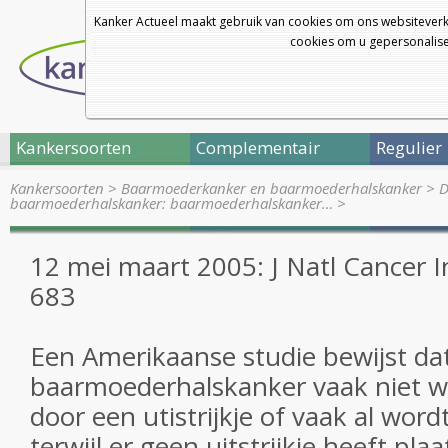
Kanker Actueel maakt gebruik van cookies om ons websiteverk
cookies om u gepersonalisee
Kankersoorten
Complementair
Regulier
Kankersoorten
>
Baarmoederkanker en baarmoederhalskanker
>
D
baarmoederhalskanker: baarmoederhalskanker…
>
12 mei maart 2005: J Natl Cancer I
683
Een Amerikaanse studie bewijst da
baarmoederhalskanker vaak niet 
door een utistrijkje of vaak al wor
terwijl er geen uitstrijkje heeft pl