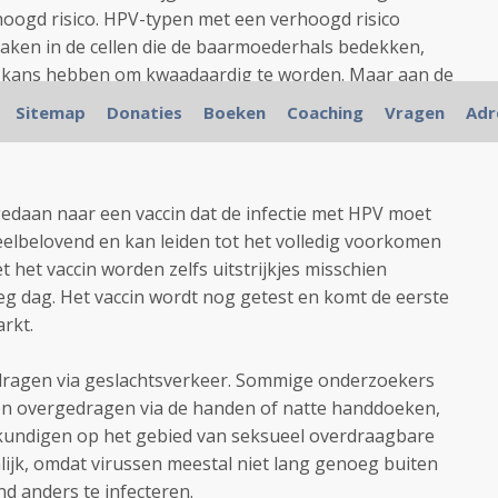
oogd risico. HPV-typen met een verhoogd risico
ken in de cellen die de baarmoederhals bedekken,
 kans hebben om kwaadaardig te worden. Maar aan de
e meerderheid van de vrouwen die geïnfecteerd zijn
Sitemap
Donaties
Boeken
Coaching
Vragen
Adr
oederhalskanker. Er moeten dus nog andere factoren
edaan naar een vaccin dat de infectie met HPV moet
elbelovend en kan leiden tot het volledig voorkomen
het vaccin worden zelfs uitstrijkjes misschien
eg dag. Het vaccin wordt nog getest en komt de eerste
arkt.
edragen via geslachtsverkeer. Sommige onderzoekers
en overgedragen via de handen of natte handdoeken,
undigen op het gebied van seksueel overdraagbare
lijk, omdat virussen meestal niet lang genoeg buiten
d anders te infecteren.