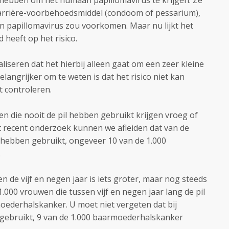
co hebben om het humaan papillomavirus te krijgen. Ze
barrière-voorbehoedsmiddel (condoom of pessarium),
 papillomavirus zou voorkomen. Maar nu lijkt het
d heeft op het risico.
aliseren dat het hierbij alleen gaat om een zeer kleine
langrijker om te weten is dat het risico niet kan
at controleren.
n die nooit de pil hebben gebruikt krijgen vroeg of
t recent onderzoek kunnen we afleiden dat van de
il hebben gebruikt, ongeveer 10 van de 1.000
.
n de vijf en negen jaar is iets groter, maar nog steeds
1.000 vrouwen die tussen vijf en negen jaar lang de pil
ederhalskanker. U moet niet vergeten dat bij
 gebruikt, 9 van de 1.000 baarmoederhalskanker