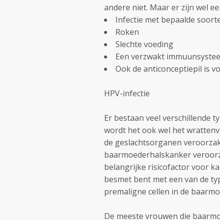
andere niet. Maar er zijn wel e
Infectie met bepaalde soor
Roken
Slechte voeding
Een verzwakt immuunsyste
Ook de anticonceptiepil is v
HPV-infectie
Er bestaan veel verschillende 
wordt het ook wel het wratten
de geslachtsorganen veroorzaken
baarmoederhalskanker veroorza
belangrijke risicofactor voor 
besmet bent met een van de typ
premaligne cellen in de baarm
De meeste vrouwen die baarmoe