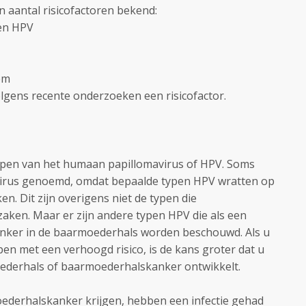
en aantal risicofactoren bekend:
ten HPV
em
olgens recente onderzoeken een risicofactor.
typen van het humaan papillomavirus of HPV. Soms
virus genoemd, omdat bepaalde typen HPV wratten op
. Dit zijn overigens niet de typen die
ken. Maar er zijn andere typen HPV die als een
kanker in de baarmoederhals worden beschouwd. Als u
en met een verhoogd risico, is de kans groter dat u
oederhals of baarmoederhalskanker ontwikkelt.
derhalskanker krijgen, hebben een infectie gehad