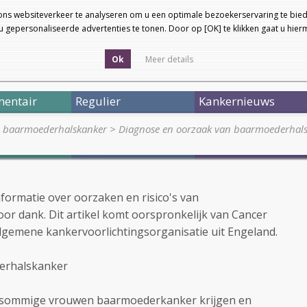
ons websiteverkeer te analyseren om u een optimale bezoekerservaring te bied
 gepersonaliseerde advertenties te tonen. Door op [OK] te klikken gaat u hie
Ok
Meer details
entair
Regulier
Kankernieuws
 baarmoederhalskanker
>
Diagnose en oorzaak van baarmoederhal
nformatie over oorzaken en risico's van
r dank. Dit artikel komt oorspronkelijk van Cancer
lgemene kankervoorlichtingsorganisatie uit Engeland.
derhalskanker
 sommige vrouwen baarmoederkanker krijgen en