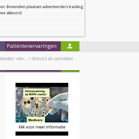
a
a
Startpagina
Nieuwsbrief
a
en. Bovendien plaatsen adverteerders tracking
rmee akkoord.
Alleen in de titels zoeken
Patiëntenervaringen
skanker: een…
>
Risico's en oorzaken