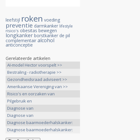
roken
leefstijl
voeding
preventie
darmkanker
lifestyle
obesitas
bewegen
risico's
longkanker
borstkanker
de pil
alcohol
complementair
anticonceptie
Gerelateerde artikelen
AI-model Hector voorspelt >>
Bestraling - radiotherapie >>
Gezondheidsraad adviseert >>
Amerikaanse Vereniging van >>
Risico's en oorzaken van
baarmoederhalskanker >>
Pilgebruik en
baarmoederhalskanker: >>
Diagnose van
baarmoederhalskanker: >>
Diagnose van
baarmoederhalskanker: >>
Diagnose baarmoederhalskanker:
>>
Diagnose baarmoederhalskanker:
>>