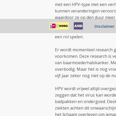
met een HPV-type met een verh
kunnen veranderingen veroorza
waardoor ze op den duur meer
andere kant ontwikkelt de grot
Disclaimer
met deze virussen GEEN baarm
een rol spelen.
Er wordt momenteel research g
voorkomen. Deze research is ve
van baarmoederhalskanker. Met 
overbodig. Maar het is nog vro
vijf jaar zeker nog niet op de m
HPV wordt vrijwel altijd overg
zeggen dat het virus kan word
badpakken en ondergoed. Desk
ziekten achten dit onwaarschijn
het lichaam overleven om ieman