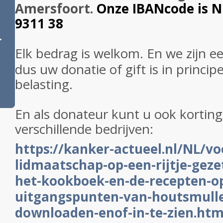
Amersfoort.
Onze IBANcode is 
9311 38
>
Elk bedrag is welkom. En we zijn e
dus uw donatie of gift is in princip
belasting.
En als donateur kunt u ook korting 
verschillende bedrijven:
https://kanker-actueel.nl/NL/vo
lidmaatschap-op-een-rijtje-gezet
het-kookboek-en-de-recepten-op
uitgangspunten-van-houtsmulle
downloaden-enof-in-te-zien.htm