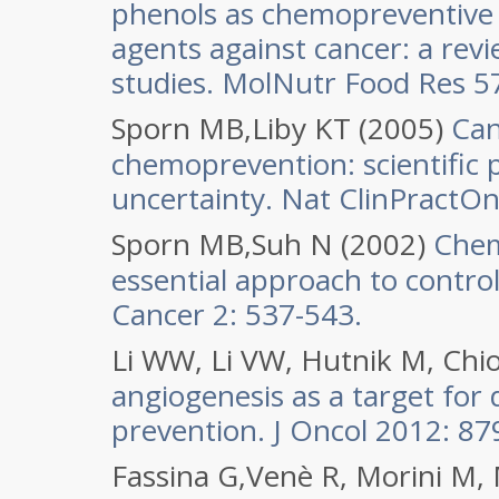
phenols as chemopreventive 
agents against cancer: a revie
studies. MolNutr Food Res 57
Sporn MB,Liby KT (2005)
Can
chemoprevention: scientific p
uncertainty. Nat ClinPractOn
Sporn MB,Suh N (2002)
Chem
essential approach to control
Cancer 2: 537-543.
Li WW, Li VW, Hutnik M, Chi
angiogenesis as a target for 
prevention. J Oncol 2012: 87
Fassina G,Venè R, Morini M, M