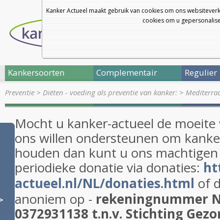
Kanker Actueel maakt gebruik van cookies om ons websiteverk
cookies om u gepersonalisee
Kankersoorten
Complementair
Regulier
Preventie
>
Diëten - voeding als preventie van kanker:
>
Mediterraa
Mocht u kanker-actueel de moeite
ons willen ondersteunen om kanker
houden dan kunt u ons machtigen
periodieke donatie via donaties:
ht
actueel.nl/NL/donaties.html
of d
anoniem op -
rekeningnummer 
>
0372931138 t.n.v. Stichting Gezo