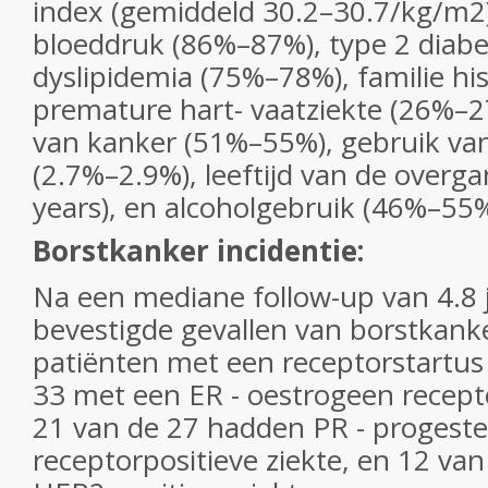
index (gemiddeld 30.2–30.7/kg/m
2
bloeddruk (86%–87%), type 2 diab
dyslipidemia (75%–78%), familie hi
premature hart- vaatziekte (26%–27
van kanker (51%–55%), gebruik v
(2.7%–2.9%), leeftijd van de overg
years), en alcoholgebruik (46%–5
Borstkanker incidentie:
Na een mediane follow-up van 4.8 
bevestigde gevallen van borstkank
patiënten met een receptorstartus
33 met een ER - oestrogeen recepto
21 van de 27 hadden PR - progest
receptorpositieve ziekte, en 12 va