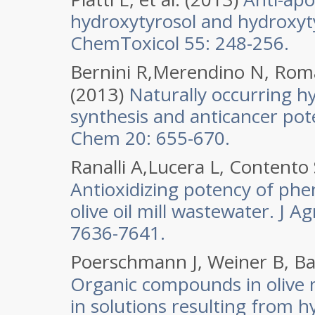
hydroxytyrosol and hydroxyt
ChemToxicol 55: 248-256.
Bernini R,Merendino N, Roman
(2013)
Naturally occurring hy
synthesis and anticancer pot
Chem 20: 655-670.
Ranalli A,Lucera L, Contento 
Antioxidizing potency of ph
olive oil mill wastewater. J 
7636-7641.
Poerschmann J, Weiner B, Bas
Organic compounds in olive 
in solutions resulting from 