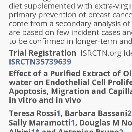
diet supplemented with extra-virgin 
primary prevention of breast cance
come from a secondary analysis of 
are based on few incident cases an
to be confirmed in longer-term and 
Trial Registration
ISRCTN.org Ide
ISRCTN35739639
Effect of a Purified Extract of O
water on Endothelial Cell Prolif
Apoptosis, Migration and Capill
in vitro and in vivo
Teresa Rossi
1
, Barbara Bassani
2
Sally Maramotti
1
, Douglas M N