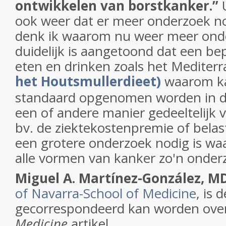
ontwikkelen van borstkanker.”
ook weer dat er meer onderzoek no
denk ik waarom nu weer meer onde
duidelijk is aangetoond dat een b
eten en drinken zoals het Mediterran
het Houtsmullerdieet)
waarom ka
standaard opgenomen worden in de
een of andere manier gedeeltelijk 
bv. de ziektekostenpremie of belast
een grotere onderzoek nodig is wa
alle vormen van kanker zo'n onder
Miguel A. Martínez-González, M
of Navarra-School of Medicine
, is
gecorrespondeerd kan worden ove
Medicine
artikel.