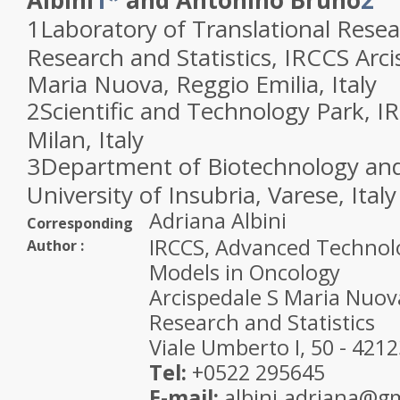
Albini
1
*
and Antonino Bruno
2
1
Laboratory of Translational Rese
Research and Statistics, IRCCS Arc
Maria Nuova, Reggio Emilia, Italy
2
Scientific and Technology Park, 
Milan, Italy
3
Department of Biotechnology and 
University of Insubria, Varese, Italy
Adriana Albini
Corresponding
IRCCS, Advanced Technol
Author :
Models in Oncology
Arcispedale S Maria Nuov
Research and Statistics
Viale Umberto I, 50 - 421
Tel:
+0522 295645
E-mail:
albini.adriana@g