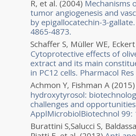
R, et al. (2004)
Mechanisms of
tumor angiogenesis and vas
by epigallocatechin-3-gallate
4865-4873.
Schaffer S, Müller WE, Ecker
Cytoprotective effects of oli
extract and its main constit
in PC12 cells. Pharmacol Res
Achmon Y, Fishman A (2015)
hydroxytyrosol: biotechnolog
challenges and opportunities
ApplMicrobiolBiotechnol 99:
Burattini S,Salucci S, Baldassa
Piatti E, et al. (2013)
Anti-apop