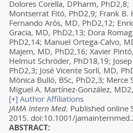
Dolores Corella, DPharm, PhD
2,8
;
Montserrat Fitó, PhD
2,9
; Frank B.
Fernando Arós, MD, PhD
2,12
; Enr
Gracia, MD, PhD
2,13
; Dora Romag
PhD
2,14
; Manuel Ortega-Calvo, M
Majem, MD, PhD
2,16
; Xavier Pint
Helmut Schröder, PhD
18,19
; Jose
PhD
2,3
; José Vicente Sorlí, MD, Ph
Mònica Bulló, BSc, PhD
2,3
; Merce 
Miguel A. Martínez-González, MD
2
[
+
] Author Affiliations
JAMA Intern Med
. Published online
2015. doi:10.1001/jamainternmed
ABSTRACT: