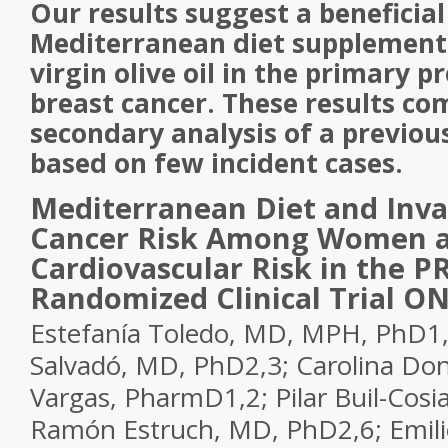
Our results suggest a beneficial 
Mediterranean diet supplement
virgin olive oil in the primary p
breast cancer. These results co
secondary analysis of a previous
based on few incident cases.
Mediterranean Diet and Inva
Cancer Risk Among Women a
Cardiovascular Risk in the P
Randomized Clinical Trial
ON
Estefanía Toledo, MD, MPH, PhD
1
Salvadó, MD, PhD
2,3
; Carolina Do
Vargas, PharmD
1,2
; Pilar Buil-Cos
Ramón Estruch, MD, PhD
2,6
; Emi