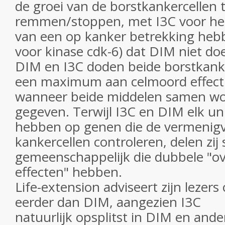
de groei van de borstkankercellen 
remmen/stoppen, met I3C voor he
van een op kanker betrekking heb
voor kinase cdk-6) dat DIM niet doe
DIM en I3C doden beide borstkanke
een maximum aan celmoord effect 
wanneer beide middelen samen w
gegeven. Terwijl I3C en DIM elk un
hebben op genen die de vermenigv
kankercellen controleren, delen zi
gemeenschappelijk die dubbele "o
effecten" hebben.
Life-extension adviseert zijn lezer
eerder dan DIM, aangezien I3C
natuurlijk opsplitst in DIM en and