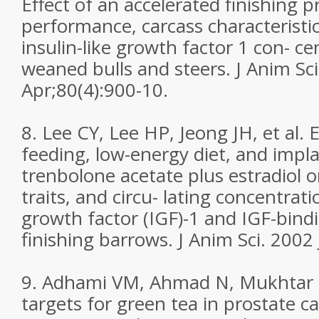
Effect of an accelerated finishing 
performance, carcass characteristic
insulin-like growth factor 1 con- ce
weaned bulls and steers. J Anim Sc
Apr;80(4):900-10.
8. Lee CY, Lee HP, Jeong JH, et al. E
feeding, low-energy diet, and impl
trenbolone acetate plus estradiol 
traits, and circu- lating concentratio
growth factor (IGF)-1 and IGF-bindi
finishing barrows. J Anim Sci. 2002
9. Adhami VM, Ahmad N, Mukhtar 
targets for green tea in prostate c