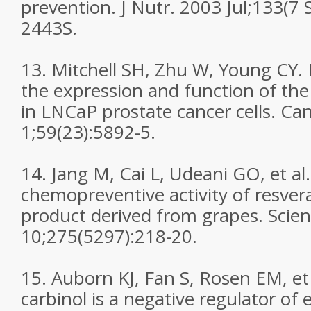
prevention. J Nutr. 2003 Jul;133(7 
2443S.
13. Mitchell SH, Zhu W, Young CY. R
the expression and function of th
in LNCaP prostate cancer cells. Ca
1;59(23):5892-5.
14. Jang M, Cai L, Udeani GO, et al
chemopreventive activity of resvera
product derived from grapes. Scien
10;275(5297):218-20.
15. Auborn KJ, Fan S, Rosen EM, et a
carbinol is a negative regulator of 