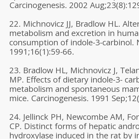
Carcinogenesis. 2002 Aug;23(8):12
22. Michnovicz JJ, Bradlow HL. Alte
metabolism and excretion in huma
consumption of indole-3-carbinol. 
1991;16(1):59-66.
23. Bradlow HL, Michnovicz J, Tel
MP. Effects of dietary indole-3- car
metabolism and spontaneous mam
mice. Carcinogenesis. 1991 Sep;12(
24. Jellinck PH, Newcombe AM, For
CP. Distinct forms of hepatic andr
hydroxylase induced in the rat by i