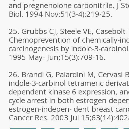
and pregnenolone carbonitrile. J S
Biol. 1994 Nov;51(3-4):219-25.
25. Grubbs CJ, Steele VE, Casebolt T
Chemoprevention of chemically-
carcinogenesis by indole-3-carbinol
1995 May- Jun;15(3):709-16.
26. Brandi G, Paiardini M, Cervasi B
indole-3-carbinol tetrameric derivati
dependent kinase 6 expression, and
cycle arrest in both estrogen-dep
estrogen-indepen- dent breast cance
Cancer Res. 2003 Jul 15;63(14):402