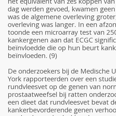
het equivalent van zes koppen van
dag werden gevoed, kwamen geen u
was de algemene overleving groter,
overleving was langer. In een afzond
toonde een microarray test van 25
kankergenen aan dat ECGC signifi
beïnvloedde die op hun beurt kank
beïnvloeden. (9)
De onderzoekers bij de Medische U
York rapporteerden over een studie
rundvleesvet op de genen van nor
prostaatweefsel bij ratten onderzoc
een dieet dat rundvleesvet bevat de
kankerbevorderende genen verhoogt