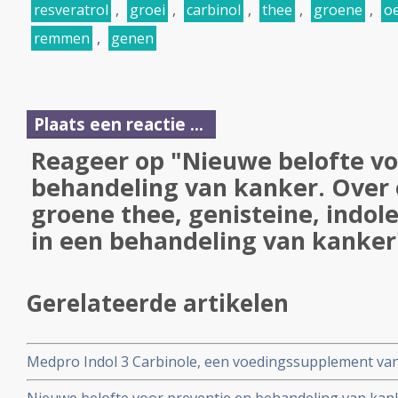
resveratrol
,
groei
,
carbinol
,
thee
,
groene
,
o
remmen
,
genen
Plaats een reactie ...
Reageer op "Nieuwe belofte vo
behandeling van kanker. Over o
groene thee, genisteine, indole
in een behandeling van kanker
Gerelateerde artikelen
Medpro Indol 3 Carbinole, een voedingssupplement van
aanpak van hormoonbepaalde kankersoorten.