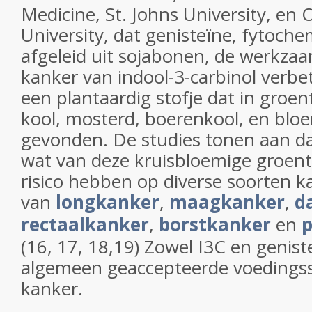
Medicine, St. Johns University, en
University, dat genisteïne, fytoche
afgeleid uit sojabonen, de werkza
kanker van indool-3-carbinol verbete
een plantaardig stofje dat in groent
kool, mosterd, boerenkool, en blo
gevonden. De studies tonen aan d
wat van deze kruisbloemige groent
risico hebben op diverse soorten k
van
longkanker
,
maagkanker
,
d
rectaalkanker
,
borstkanker
en
p
(16, 17, 18,19) Zowel I3C en genist
algemeen geaccepteerde voedingss
kanker.