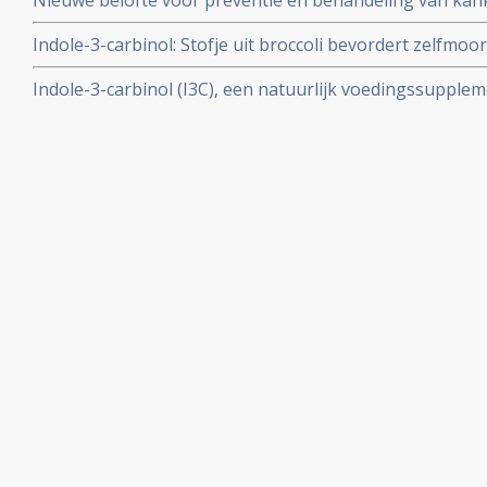
Nieuwe belofte voor preventie en behandeling van kanke
thee, genisteine, indole-3-carbinol (I3C) in een behand
Indole-3-carbinol: Stofje uit broccoli bevordert zelfmoor
borstkankercellen blijkt uit in vitro studie.
Indole-3-carbinol (I3C), een natuurlijk voedingssupplem
voor o.a. hormoongevoelige vormen van kanker