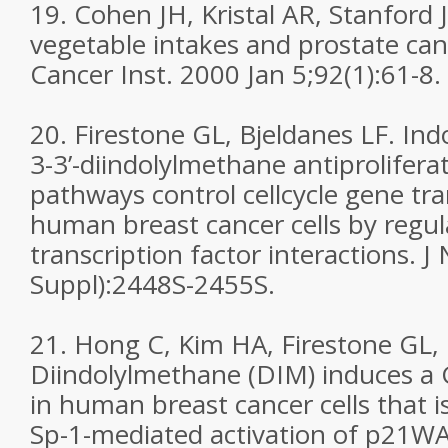
19. Cohen JH, Kristal AR, Stanford J
vegetable intakes and prostate canc
Cancer Inst. 2000 Jan 5;92(1):61-8.
20. Firestone GL, Bjeldanes LF. Ind
3-3’-diindolylmethane antiproliferat
pathways control cellcycle gene tra
human breast cancer cells by regu
transcription factor interactions. J
Suppl):2448S-2455S.
21. Hong C, Kim HA, Firestone GL, 
Diindolylmethane (DIM) induces a G1
in human breast cancer cells that 
Sp-1-mediated activation of p21W