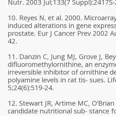
Nutr. 2003 Jul;133(7 Suppl):2417S
10. Reyes N, et al. 2000. Microarray
induced alterations in gene express
prostate. Eur J Cancer Prev 2002 A
42.
11. Danzin C, Jung MJ, Grove J, Bey 
difluoromethylornithine, an enzyme
irreversible inhibitor of ornithine 
polyamine levels in rat tis- sues. Li
5;24(6):519-24.
12. Stewart JR, Artime MC, O’Brian 
candidate nutritional sub- stance f