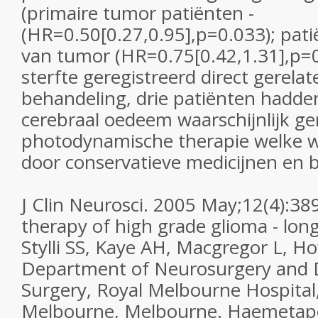
(primaire tumor patiënten -
(HR=0.50[0.27,0.95],p=0.033); pati
van tumor (HR=0.75[0.42,1.31],p=0
sterfte geregistreerd direct gerela
behandeling, drie patiënten hadd
cerebraal oedeem waarschijnlijk ge
photodynamische therapie welke w
door conservatieve medicijnen en 
J Clin Neurosci. 2005 May;12(4):3
therapy of high grade glioma - long
Stylli SS, Kaye AH, Macgregor L, H
Department of Neurosurgery and 
Surgery, Royal Melbourne Hospital,
Melbourne, Melbourne. Haemetapor