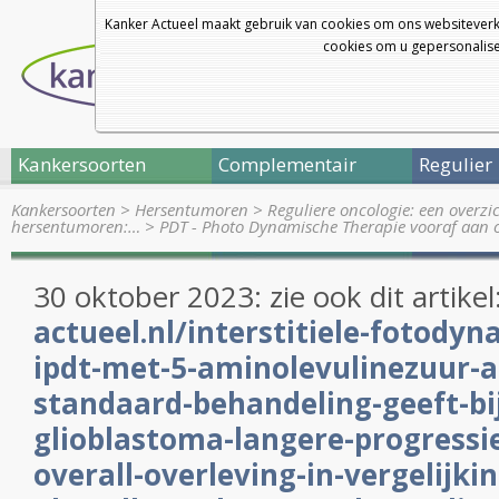
Kanker Actueel maakt gebruik van cookies om ons websiteverk
cookies om u gepersonalisee
Kankersoorten
Complementair
Regulier
Kankersoorten
>
Hersentumoren
>
Reguliere oncologie: een overz
hersentumoren:…
>
PDT - Photo Dynamische Therapie vooraf aan 
30 oktober 2023: zie ook dit artikel
actueel.nl/interstitiele-fotody
ipdt-met-5-aminolevulinezuur-a
standaard-behandeling-geeft-bi
glioblastoma-langere-progressie
overall-overleving-in-vergelijki