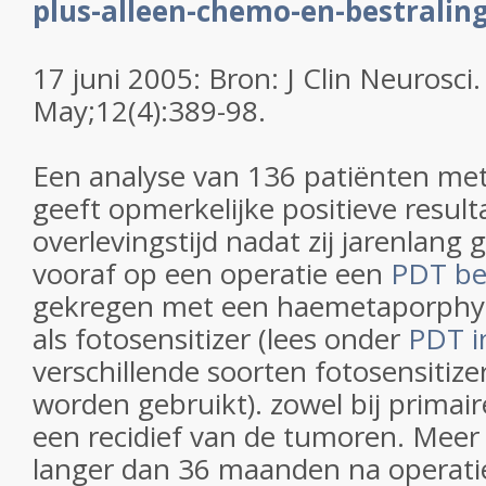
plus-alleen-chemo-en-bestralin
17 juni 2005: Bron: J Clin Neurosci
May;12(4):389-98.
Een analyse van 136 patiënten me
geeft opmerkelijke positieve resul
overlevingstijd nadat zij jarenlang g
vooraf op een operatie een
PDT be
gekregen met een haemetaporphyr
als fotosensitizer (lees onder
PDT i
verschillende soorten fotosensitize
worden gebruikt). zowel bij primair
een recidief van de tumoren. Meer 
langer dan 36 maanden na operat