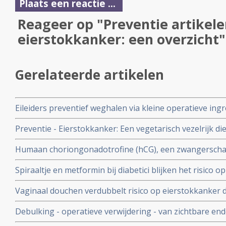
Plaats een reactie ...
Reageer op "Preventie artikele
eierstokkanker: een overzicht"
Gerelateerde artikelen
Eileiders preventief weghalen via kleine operatieve in
eierstokkanker met 60 tot 80 procent blijkt uit ontdek
Preventie - Eierstokkanker: Een vegetarisch vezelrijk die
gynaecologisch oncoloog Jurgen Piek
eierstokkanker met de helft aldus casus-studie gecorr
Humaan choriongonadotrofine (hCG), een zwangersch
erfelijke factoren onder 127 vrouwen.
opmerkelijk effect op het genexpressieprofiel van bors
Spiraaltje en metformin bij diabetici blijken het risico 
die geen anticonceptie gebruikten. copy 1
eierstokkanker minder te maken. Blijkt uit twee reviews
Vaginaal douchen verdubbelt risico op eierstokkanker
schadelijke bacterien en schimmelinfecties
Debulking - operatieve verwijdering - van zichtbare end
eierstokkanker copy 1