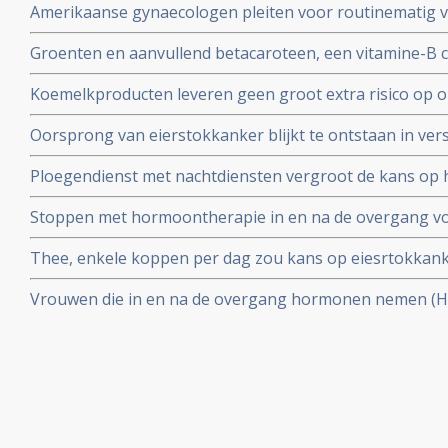
Amerikaanse gynaecologen pleiten voor routinematig ve
wanneer een hysterectomie of afbinden van de eileiders
Groenten en aanvullend betacaroteen, een vitamine-B 
risico op eierstokkanker met 30% verminderen..
verminderen het risico op het krijgen van eierstokkanke
Koemelkproducten leveren geen groot extra risico op 
epidemologische studie onder 2500 vrouwen
eierstokkanker, aldus Nederlandse epidemologische st
Oorsprong van eierstokkanker blijkt te ontstaan in vers
regio die zich hechten aan buitenkant eierstokken
Ploegendienst met nachtdiensten vergroot de kans op 
eierstokkanker copy 1
Stoppen met hormoontherapie in en na de overgang vo
borstkanker (11 procent) en eierstokkanker (20 procent) 
Thee, enkele koppen per dag zou kans op eiesrtokkank
studies.
verminderen aldus grote langjarige epidemologische st
Vrouwen die in en na de overgang hormonen nemen (HR
het krijgen van eierstokkanker, aldus 9 jarig Europees
125.000 vrouwen.