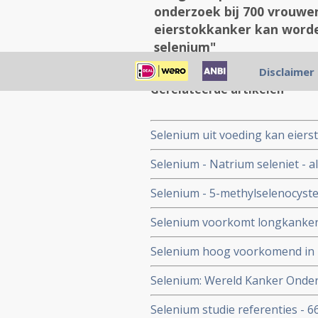
onderzoek bij 700 vrouwen
eierstokkanker kan worde
selenium"
Disclaimer
Gerelateerde artikelen
Selenium uit voeding kan eier
wijst uit dat tot wel 60 proce
Selenium - Natrium seleniet - 
rijk aan selenium
tegen bij operatieve ingreep bi
Selenium - 5-methylselenocyste
waarde als aanvulling bij vers
Selenium voorkomt longkanker 
het tegengaan van ernstige bij
heeft, aldus gerandomiseerde fa
Selenium hoog voorkomend in 
maagkanker ontstaan dicht bij 
Selenium: Wereld Kanker Onder
onderzoekers van de Universite
Selenium studie referenties - 66
Chinese mensen met een slokdar