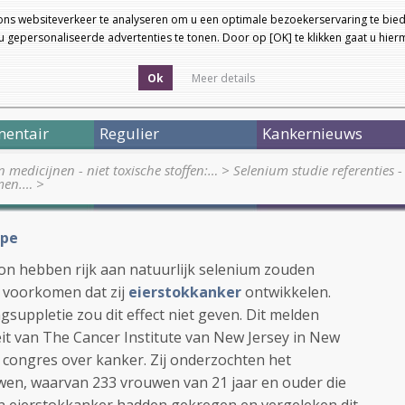
ons websiteverkeer te analyseren om u een optimale bezoekerservaring te bied
 gepersonaliseerde advertenties te tonen. Door op [OK] te klikken gaat u hie
Ok
Meer details
entair
Regulier
Kankernieuws
medicijnen - niet toxische stoffen:…
>
Selenium studie referenties - 
omen.…
>
pe
n hebben rijk aan natuurlijk selenium zouden
 voorkomen dat zij
eierstokkanker
ontwikkelen.
suppletie zou dit effect niet geven. Dit melden
it van The Cancer Institute van New Jersey in New
 congres over kanker. Zij onderzochten het
en, waarvan 233 vrouwen van 21 jaar en ouder die