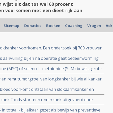
 wijst uit dat tot wel 60 procent
n voorkomen met een dieet rijk aan
Sitemap
Donaties
Boeken
Coaching
Vragen
Adr
stokkanker voorkomen. Een onderzoek bij 700 vrouwen
nt eierstokkanker kan worden voorkomen met een dieet
als aanvulling bij en na operatie gaat oedeemvorming
j mond- en keelkanker.
ine (MSC) of seleno-L-methionine (SLM) bewijst grote
chillende soorten chemokuren voor solide tumoren in
en remt tumorgroei van longkanker bij wie al kanker
werkingen tonen uitgebreide dierproeven aan.
se 3 studie.
bloed voorkomt ontstaan van slokdarmkanker en
hart.
zoek Fonds start een onderzoek uitgevoerd door
it van Wageningen naar effect van selenium bij
 in totaal - bij elkaar gezet als bewijs van preventieve
mafwijking, met als doel het effect te meten op