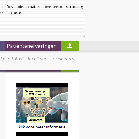
a
a
Startpagina
Nieuwsbrief
a
en. Bovendien plaatsen adverteerders tracking
rmee akkoord.
Alleen in de titels zoeken
Patiëntenervaringen
66 in totaal - bij elkaar…
>
Selenium