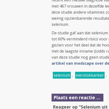
recent een nieuwe diagnose va
met 467 vrouwen in dezelfde l
deze studie andere vitamines z
weinig opzienbarende resultaten
selenium.
De studie gaf aan dat selenium
tot 60% verminderd risico voor
gezien voor het deel dat de ho
met de laagste inname ((odds rati
van deze studie nog geen studi
artikel van medscape over de
selenium
,
eierstokkanker
,
Plaats een reactie ...
Reageer op "Selenium uit