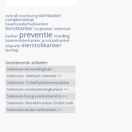
darmkanker
overall overleving
complementair
baarmoederhalskanker
borstkanker
selenium
longkanker
preventie
voeding
kanker
baarmoederkanker
prostaatkanker
eierstokkanker
olaparib
leefstijl
Gerelateerde artikelen
Selenium uit voeding kan
eierstokkanker >>
Selenium - Natrium seleniet >>
Selenium - 5-methylselenocysteine
>>
Selenium voorkomt longkanker >>
Selenium hoog voorkomend in >>
Selenium: Wereld Kanker Onderzoek
>>
Selenium studie referenties >>