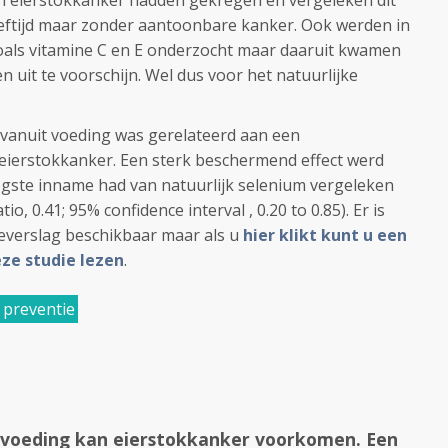
n eierstokkanker hadden gekregen en vergeleken dit
eeftijd maar zonder aantoonbare kanker. Ook werden in
oals vitamine C en E onderzocht maar daaruit kwamen
 uit te voorschijn. Wel dus voor het natuurlijke
 vanuit voeding was gerelateerd aan een
 eierstokkanker. Een sterk beschermend effect werd
ogste inname had van natuurlijk selenium vergeleken
o, 0.41; 95% confidence interval , 0.20 to 0.85). Er is
everslag beschikbaar maar als u
hier klikt kunt u een
ze studie lezen
.
preventie
 voeding kan eierstokkanker voorkomen. Een