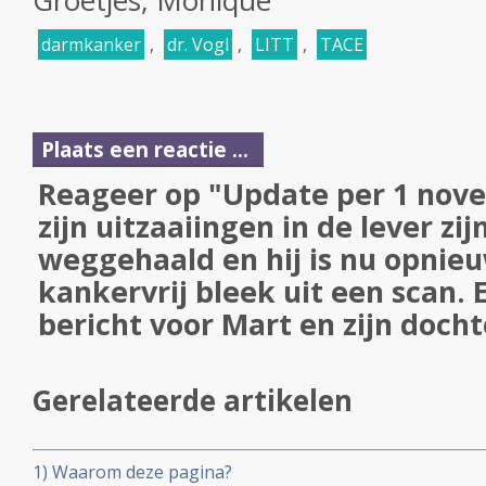
Groetjes, Monique
darmkanker
,
dr. Vogl
,
LITT
,
TACE
Plaats een reactie ...
Reageer op "Update per 1 nov
zijn uitzaaiingen in de lever zi
weggehaald en hij is nu opnieu
kankervrij bleek uit een scan. 
bericht voor Mart en zijn docht
Gerelateerde artikelen
1) Waarom deze pagina?