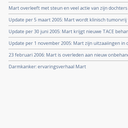
Mart overleeft met steun en veel actie van zijn dochters 
darmkanker
Update per 5 maart 2005: Mart wordt klinisch tumorvrij
TACE en LITT door dr. Vogl.
Update per 30 juni 2005: Mart krijgt nieuwe TACE beha
recidief signalen optreden
Update per 1 november 2005: Mart zijn uitzaaiingen in d
weggehaald en hij is nu opnieuw klinisch kankervrij blee
23 februari 2006: Mart is overleden aan nieuw onbehand
bericht voor Mart en zijn dochters.
Darmkanker: ervaringsverhaal Mart