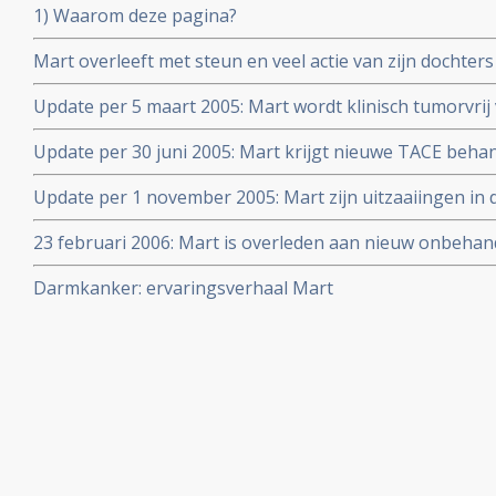
1) Waarom deze pagina?
Mart overleeft met steun en veel actie van zijn dochters 
darmkanker
Update per 5 maart 2005: Mart wordt klinisch tumorvrij
TACE en LITT door dr. Vogl.
Update per 30 juni 2005: Mart krijgt nieuwe TACE beha
recidief signalen optreden
Update per 1 november 2005: Mart zijn uitzaaiingen in d
weggehaald en hij is nu opnieuw klinisch kankervrij blee
23 februari 2006: Mart is overleden aan nieuw onbehand
bericht voor Mart en zijn dochters.
Darmkanker: ervaringsverhaal Mart