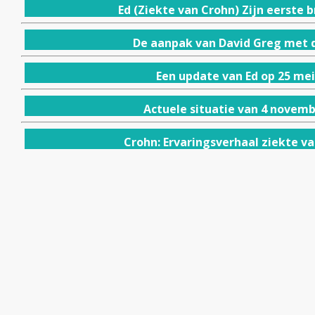
Ed (Ziekte van Crohn) Zijn eerste b
De aanpak van David Greg met d
Een update van Ed op 25 mei
Actuele situatie van 4 novemb
Crohn: Ervaringsverhaal ziekte va