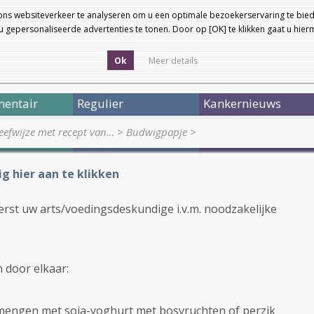
ons websiteverkeer te analyseren om u een optimale bezoekerservaring te bied
 gepersonaliseerde advertenties te tonen. Door op [OK] te klikken gaat u hie
Ok
Meer details
entair
Regulier
Kankernieuws
eefwijze met recept van…
>
Budwigpapje
>
ig hier aan te klikken
rst uw arts/voedingsdeskundige i.v.m. noodzakelijke
 door elkaar:
 mengen met soja-yoghurt met bosvruchten of perzik