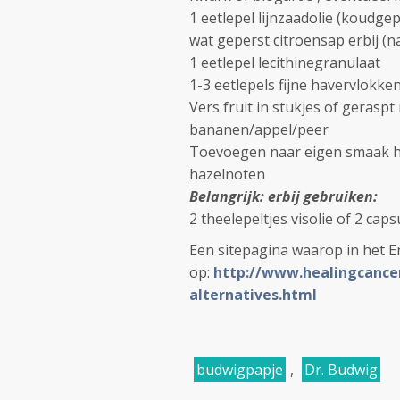
1 eetlepel lijnzaadolie (koudgep
wat geperst citroensap erbij (
1 eetlepel lecithinegranulaat
1-3 eetlepels fijne havervlokken
Vers fruit in stukjes of gerasp
bananen/appel/peer
Toevoegen naar eigen smaak h
hazelnoten
Belangrijk: erbij gebruiken:
2 theelepeltjes visolie of 2 caps
Een sitepagina waarop in het E
op:
http://www.healingcance
alternatives.html
budwigpapje
,
Dr. Budwig