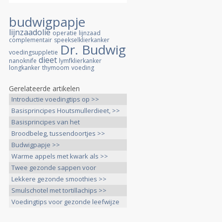
budwigpapje
lijnzaadolie
operatie
lijnzaad
complementair
speekselklierkanker
Dr. Budwig
voedingsuppletie
dieet
nanoknife
lymfklierkanker
longkanker
thymoom
voeding
Gerelateerde artikelen
Introductie voedingtips op >>
Basisprincipes Houtsmullerdieet, >>
Basisprincipes van het
Houtsmullerdieet >>
Broodbeleg, tussendoortjes >>
Budwigpapje >>
Warme appels met kwark als >>
Twee gezonde sappen voor
tussendoor >>
Lekkere gezonde smoothies >>
Smulschotel met tortillachips >>
Voedingtips voor gezonde leefwijze
>>