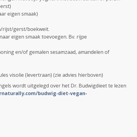
erst)
naar eigen smaak)
/rijst/gerst/boekweit.
t naar eigen smaak toevoegen. Bv. rijpe
oning en/of gemalen sesamzaad, amandelen of
ules visolie (levertraan) (zie advies hierboven)
ngels wordt uitgelegd over het Dr. Budwigdieet te lezen
rnaturally.com/budwig-diet-vegan-