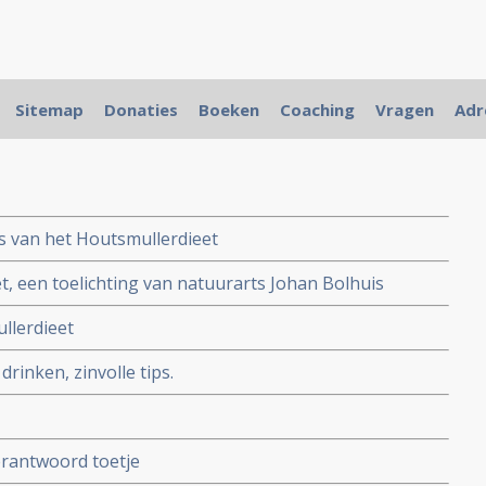
"
Sitemap
Donaties
Boeken
Coaching
Vragen
Adr
is van het Houtsmullerdieet
t, een toelichting van natuurarts Johan Bolhuis
llerdieet
rinken, zinvolle tips.
rantwoord toetje