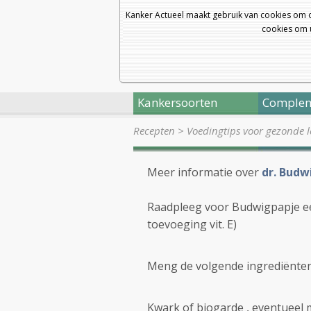
Kanker Actueel maakt gebruik van cookies om 
cookies om u
Kankersoorten
Complem
Recepten
>
Voedingtips voor gezonde l
Meer informatie over
dr. Budw
Raadpleeg voor Budwigpapje ee
toevoeging vit. E)
Meng de volgende ingrediënten
Kwark of biogarde , eventueel