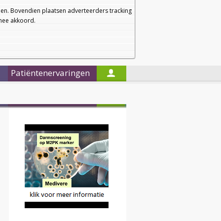
a
a
Startpagina
Nieuwsbrief
a
en. Bovendien plaatsen adverteerders tracking
rmee akkoord.
Alleen in de titels zoeken
Patiëntenervaringen