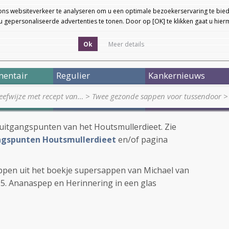
ons websiteverkeer te analyseren om u een optimale bezoekerservaring te bied
 gepersonaliseerde advertenties te tonen. Door op [OK] te klikken gaat u hie
Ok
Meer details
entair
Regulier
Kankernieuws
eefwijze met recept van…
>
Twee gezonde sappen voor tussendoor
>
 uitgangspunten van het Houtsmullerdieet. Zie
ngspunten Houtsmullerdieet
en/of pagina
appen uit het boekje supersappen van Michael van
4,95. Ananaspep en Herinnering in een glas