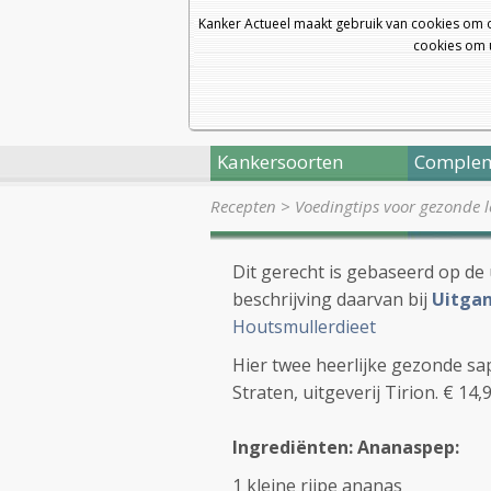
Kanker Actueel maakt gebruik van cookies om 
cookies om u
Kankersoorten
Complem
Recepten
>
Voedingtips voor gezonde l
Dit gerecht is gebaseerd op de
beschrijving daarvan bij
Uitga
Houtsmullerdieet
Hier twee heerlijke gezonde s
Straten, uitgeverij Tirion. € 1
Ingrediënten: Ananaspep:
1 kleine rijpe ananas