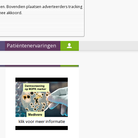
a
a
Startpagina
Nieuwsbrief
a
en. Bovendien plaatsen adverteerders tracking
rmee akkoord.
Alleen in de titels zoeken
Patiëntenervaringen