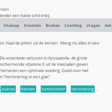
ersen
ender een halve schil erbij
Sitemap
Donaties
Boeken
Coaching
Vragen
Adr
elen. Haal de pitten uit de kersen. Meng nu alles in een
 De essenteile vetzuren in lijnzaadolie, de grote
eschermende vitamine E uit de kiwizaden geven
 hersenen een optimale voeding. Goed voor het
 "herinnering in een glas"
ananas
,
blender
,
komkommer
,
herinnering
,