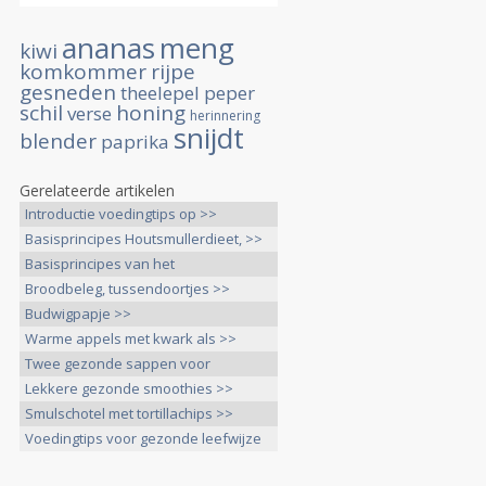
ananas
meng
kiwi
komkommer
rijpe
gesneden
theelepel
peper
schil
honing
verse
herinnering
snijdt
blender
paprika
Gerelateerde artikelen
Introductie voedingtips op >>
Basisprincipes Houtsmullerdieet, >>
Basisprincipes van het
Houtsmullerdieet >>
Broodbeleg, tussendoortjes >>
Budwigpapje >>
Warme appels met kwark als >>
Twee gezonde sappen voor
tussendoor >>
Lekkere gezonde smoothies >>
Smulschotel met tortillachips >>
Voedingtips voor gezonde leefwijze
>>