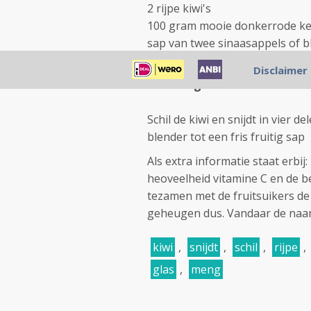
2 rijpe kiwi's
100 gram mooie donkerrode k
sap van twee sinaasappels of bl
2 theelepels lijnzaadolie
Disclaimer
Bereiding:
Schil de kiwi en snijdt in vier d
blender tot een fris fruitig sap
Als extra informatie staat erbij:
heoveelheid vitamine C en de b
tezamen met de fruitsuikers de
geheugen dus. Vandaar de naam
kiwi
,
snijdt
,
schil
,
rijpe
,
glas
,
meng