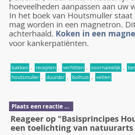
hoeveelheden aanpassen aan uw 
In het boek van Houtsmuller staat
mag worden in een magnetron. Dit 
achterhaald.
Koken in een magne
voor kankerpatiënten.
bakken
,
recepten
,
verhitten
,
voornamelijk
,
be
houtsmuller
,
duurder
,
bolhuis
,
vetten
Plaats een reactie ...
Reageer op "Basisprincipes Ho
een toelichting van natuurarts