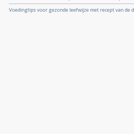
Voedingtips voor gezonde leefwijze met recept van de
uitganspunten van het Houtsmullerdieet