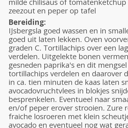
milde chilisaus of tomatenketchu
zeezout en peper op tafel
Bereiding:
IJsbergsla goed wassen en in small
goed uit laten lekken. Oven voor
graden C. Tortillachips over een la
verdelen. Uitgelekte bonen verme
gesneden paprika's en dit mengsel
tortillachips verdelen en daarover 
in ca. tien minuten de kaas laten s
avocadovruchtvlees in blokjes snij
besprenkelen. Eventueel naar sma
en/of peper erover strooien. Zure
fraiche losroeren met klein scheutj
avocado en eventueel nog wat gera