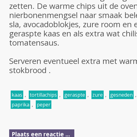
zetten. De warme chips uit de ove
nierbonenmengsel naar smaak bel
sla, avocadoblokjes, zure room en
geraspte kaas en als extra wat chil
tomatensaus.
Serveren eventueel extra met wa
stokbrood .
kaas
,
tortillachips
,
geraspte
,
zure
,
gesneden
paprika
,
peper
Plaats een reactie ...