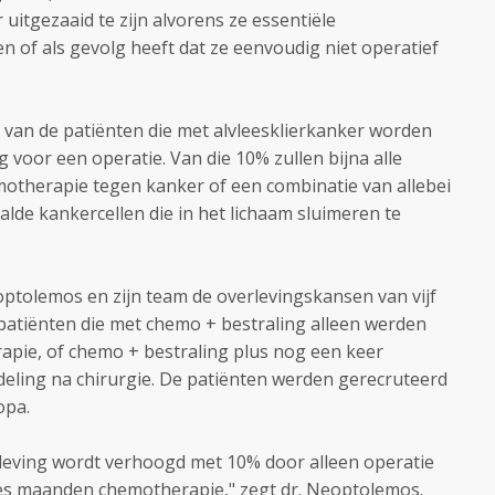
uitgezaaid te zijn alvorens ze essentiële
 of als gevolg heeft dat ze eenvoudig niet operatief
t van de patiënten die met alvleesklierkanker worden
voor een operatie. Van die 10% zullen bijna alle
emotherapie tegen kanker of een combinatie van allebei
de kankercellen die in het lichaam sluimeren te
optolemos en zijn team de overlevingskansen van vijf
rpatiënten die met chemo + bestraling alleen werden
apie, of chemo + bestraling plus nog een keer
eling na chirurgie. De patiënten werden gerecruteerd
opa.
erleving wordt verhoogd met 10% door alleen operatie
es maanden chemotherapie," zegt dr. Neoptolemos.