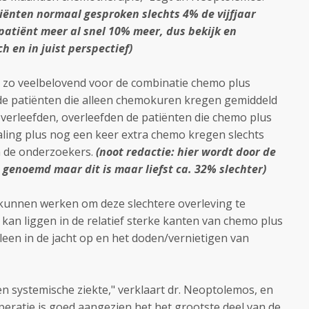
tiënten normaal gesproken slechts 4% de vijfjaar
1 patiënt meer al snel 10% meer, dus bekijk en
ch en in juist perspectief)
t zo veelbelovend voor de combinatie chemo plus
l de patiënten die alleen chemokuren kregen gemiddeld
overleefden, overleefden de patiënten die chemo plus
aling plus nog een keer extra chemo kregen slechts
 de onderzoekers.
(noot redactie: hier wordt door de
genoemd maar dit is maar liefst ca. 32% slechter)
kunnen werken om deze slechtere overleving te
kan liggen in de relatief sterke kanten van chemo plus
leen in de jacht op en het doden/vernietigen van
een systemische ziekte," verklaart dr. Neoptolemos, en
eratie is goed aangezien het het grootste deel van de