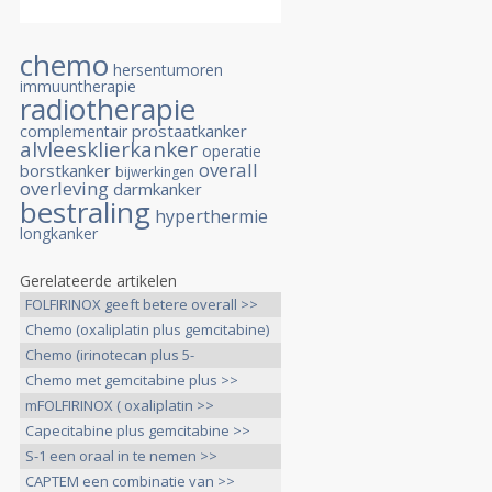
chemo
hersentumoren
immuuntherapie
radiotherapie
prostaatkanker
complementair
alvleesklierkanker
operatie
overall
borstkanker
bijwerkingen
overleving
darmkanker
bestraling
hyperthermie
longkanker
Gerelateerde artikelen
FOLFIRINOX geeft betere overall >>
Chemo (oxaliplatin plus gemcitabine)
>>
Chemo (irinotecan plus 5-
FU/leucovorin >>
Chemo met gemcitabine plus >>
mFOLFIRINOX ( oxaliplatin >>
Capecitabine plus gemcitabine >>
S-1 een oraal in te nemen >>
CAPTEM een combinatie van >>