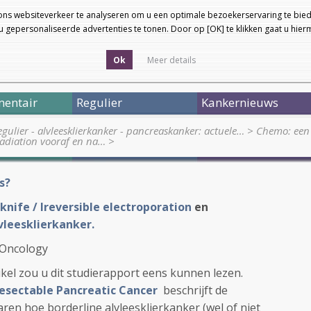
ons websiteverkeer te analyseren om u een optimale bezoekerservaring te bied
 gepersonaliseerde advertenties te tonen. Door op [OK] te klikken gaat u hie
Ok
Meer details
entair
Regulier
Kankernieuws
egulier - alvleesklierkanker - pancreaskanker: actuele…
>
Chemo: een 
adiation vooraf en na…
>
s?
nife / Ireversible electroporation
en
lvleesklierkanker.
 Oncology
kel zou u dit studierapport eens kunnen lezen.
sectable Pancreatic Cancer
beschrijft de
aren hoe borderline alvleesklierkanker (wel of niet