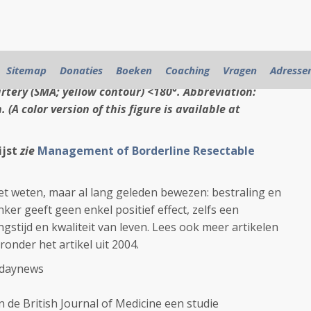
d tomography axial slice of a borderline resectable
Sitemap
Donaties
Boeken
Coaching
Vragen
Adresse
d contour) highlighting the tumor contact region
rtery (SMA; yellow contour) <180°. Abbreviation:
(A color version of this figure is available at
ijst
zie
Management of Borderline Resectable
et weten, maar al lang geleden bewezen: bestraling en
ker geeft geen enkel positief effect, zelfs een
gstijd en kwaliteit van leven. Lees ook meer artikelen
ronder het artikel uit 2004.
thdaynews
 de British Journal of Medicine een studie