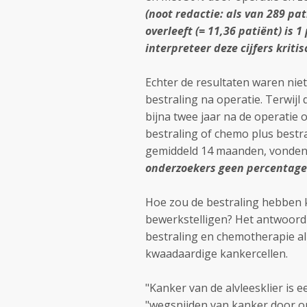
(noot redactie: als van 289 pa
overleeft (= 11,36 patiënt) is 
interpreteer deze cijfers kritis
Echter de resultaten waren nie
bestraling na operatie. Terwij
bijna twee jaar na de operatie 
bestraling of chemo plus bestr
gemiddeld 14 maanden, vonden
onderzoekers geen percentage 
Hoe zou de bestraling hebben 
bewerkstelligen? Het antwoord 
bestraling en chemotherapie al
kwaadaardige kankercellen.
"Kanker van de alvleesklier is 
"wegsnijden van kanker door op