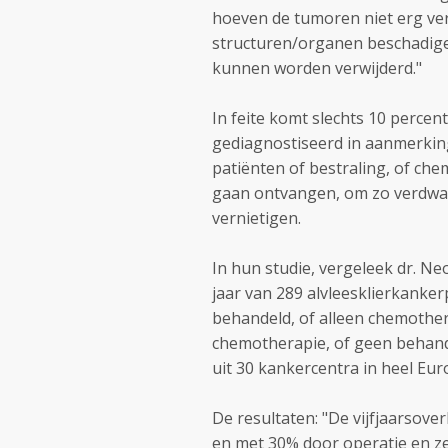
hoeven de tumoren niet erg ver 
structuren/organen beschadigen
kunnen worden verwijderd."
In feite komt slechts 10 percen
gediagnostiseerd in aanmerking 
patiënten of bestraling, of ch
gaan ontvangen, om zo verdwaal
vernietigen.
In hun studie, vergeleek dr. Ne
jaar van 289 alvleesklierkanke
behandeld, of alleen chemother
chemotherapie, of geen behand
uit 30 kankercentra in heel Eur
De resultaten: "De vijfjaarsov
en met 30% door operatie en z