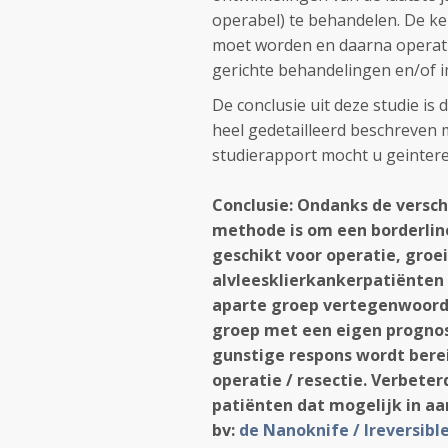
operabel) te behandelen. De ke
moet worden en daarna operati
gerichte behandelingen en/of 
De conclusie uit deze studie is
heel gedetailleerd beschreven m
studierapport mocht u geinteres
Conclusie: Ondanks de versc
methode is om een borderli
geschikt voor operatie, groe
alvleesklierkankerpatiënten 
aparte groep vertegenwoordig
groep met een eigen prognose
gunstige respons wordt bere
operatie / resectie. Verbete
patiënten dat mogelijk in a
bv:
de Nanoknife / Ireversibl