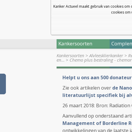
Kanker Actueel maakt gebruik van cookies om 
cookies om u
Kankersoorten
Complem
Kankersoorten
>
Alvleesklierkanker
>
R
en…
>
Chemo plus bestraling - chemor
Helpt u ons aan 500 donateur
Zie ook artikelen over
de Nanok
literatuurlijst specifiek bij a
26 maart 2018: Bron: Radiation
Aanvullend op onderstaand arti
Management of Borderline Re
ontwikkelingen van de laatste j