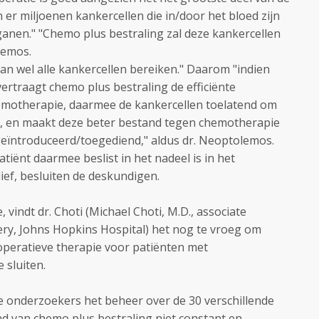
n er miljoenen kankercellen die in/door het bloed zijn
ganen." "Chemo plus bestraling zal deze kankercellen
lemos.
an wel alle kankercellen bereiken." Daarom "indien
rtraagt chemo plus bestraling de efficiënte
emotherapie, daarmee de kankercellen toelatend om
n, en maakt deze beter bestand tegen chemotherapie
geïntroduceerd/toegediend," aldus dr. Neoptolemos.
atiënt daarmee beslist in het nadeel is in het
ef, besluiten de deskundigen.
 vindt dr. Choti (Michael Choti, M.D., associate
ry, Johns Hopkins Hospital) het nog te vroeg om
operatieve therapie voor patiënten met
e sluiten.
e onderzoekers het beheer over de 30 verschillende
nd van chemo plus bestraling niet constant en