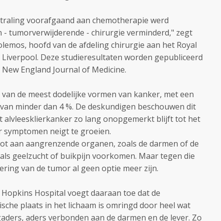
straling voorafgaand aan chemotherapie werd
 - tumorverwijderende - chirurgie verminderd," zegt
olemos, hoofd van de afdeling chirurgie aan het Royal
n Liverpool. Deze studieresultaten worden gepubliceerd
e New England Journal of Medicine.
n van de meest dodelijke vormen van kanker, met een
e van minder dan 4 %. De deskundigen beschouwen dit
at alvleesklierkanker zo lang onopgemerkt blijft tot het
er symptomen neigt te groeien.
 tot aan aangrenzende organen, zoals de darmen of de
ls geelzucht of buikpijn voorkomen. Maar tegen die
dering van de tumor al geen optie meer zijn.
s Hopkins Hospital voegt daaraan toe dat de
gische plaats in het lichaam is omringd door heel wat
agaders, aders verbonden aan de darmen en de lever. Zo