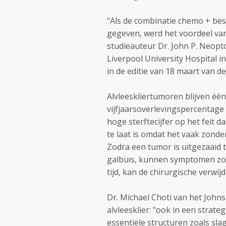
"Als de combinatie chemo + be
gegeven, werd het voordeel van
studieauteur Dr. John P. Neopt
Liverpool University Hospital i
in de editie van 18 maart van d
Alvleeskliertumoren blijven éé
vijfjaarsoverlevingspercentag
hoge sterftecijfer op het feit d
te laat is omdat het vaak zond
Zodra een tumor is uitgezaaid
galbuis, kunnen symptomen zoa
tijd, kan de chirurgische verwij
Dr. Michael Choti van het John
alvleesklier: "ook in een strate
essentiële structuren zoals sl