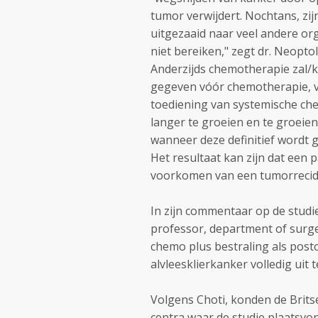
tumor verwijdert. Nochtans, zij
uitgezaaid naar veel andere or
niet bereiken," zegt dr. Neopto
Anderzijds chemotherapie zal/k
gegeven vóór chemotherapie, ve
toediening van systemische ch
langer te groeien en te groeie
wanneer deze definitief wordt 
Het resultaat kan zijn dat een p
voorkomen van een tumorrecidi
In zijn commentaar op de studie,
professor, department of surge
chemo plus bestraling als post
alvleesklierkanker volledig uit t
Volgens Choti, konden de Brits
centra waar de studie plaatsvo