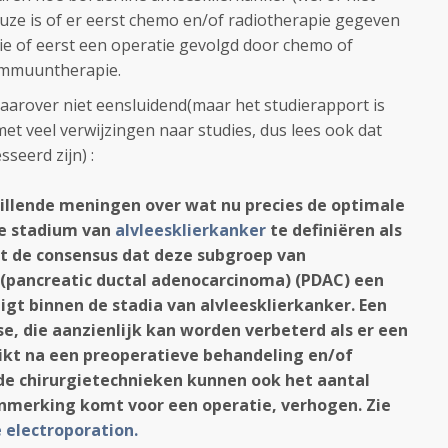
uze is of er eerst chemo en/of radiotherapie gegeven
e of eerst een operatie gevolgd door chemo of
immuuntherapie.
 daarover niet eensluidend(maar het studierapport is
et veel verwijzingen naar studies, dus lees ook dat
seerd zijn) :
hillende meningen over wat nu precies de optimale
ne stadium van
alvleesklierkanker
te definiëren als
it de consensus dat deze subgroep van
(
pancreatic ductal adenocarcinoma) (PDAC)
een
t binnen de stadia van alvleesklierkanker. Een
, die aanzienlijk kan worden verbeterd als er een
ikt na een preoperatieve behandeling en/of
rde chirurgietechnieken kunnen ook het aantal
anmerking komt voor een operatie, verhogen. Zie
e electroporation.