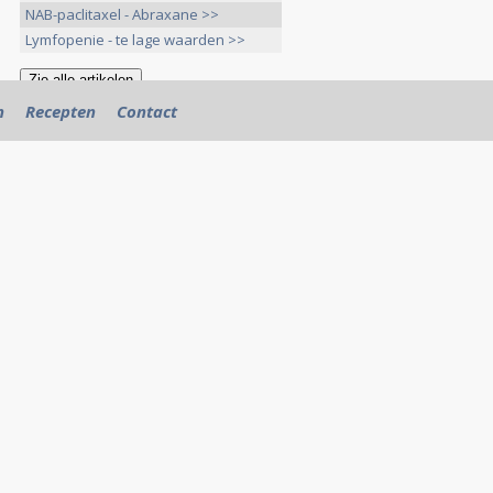
NAB-paclitaxel - Abraxane >>
Lymfopenie - te lage waarden >>
n
Recepten
Contact