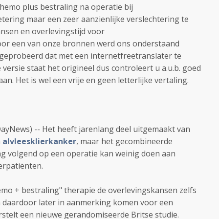
hemo plus bestraling na operatie bij
ering maar een zeer aanzienlijke verslechtering te
ansen en overlevingstijd voor
Door een van onze bronnen werd ons onderstaand
 geprobeerd dat met een internetfreetranslater te
versie staat het origineel dus controleert u a.u.b. goed
n. Het is wel een vrije en geen letterlijke vertaling.
News) -- Het heeft jarenlang deel uitgemaakt van
n
alvleesklierkanker
, maar het gecombineerde
ng volgend op een operatie kan weinig doen aan
erpatiënten.
emo + bestraling" therapie de overlevingskansen zelfs
 daardoor later in aanmerking komen voor een
stelt een nieuwe gerandomiseerde Britse studie.