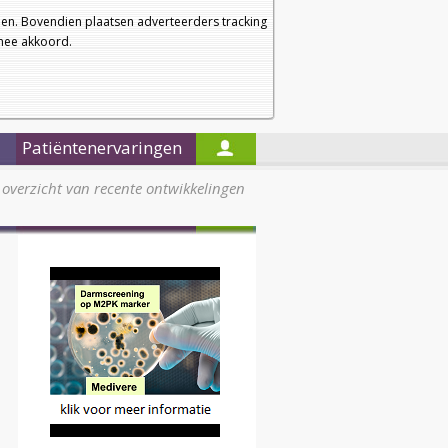
a
a
Startpagina
Nieuwsbrief
a
en. Bovendien plaatsen adverteerders tracking
rmee akkoord.
Alleen in de titels zoeken
Patiëntenervaringen
overzicht van recente ontwikkelingen