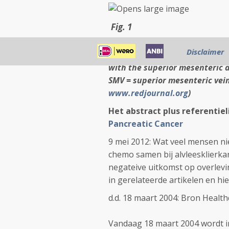
Fig. 1
Magnified section of a compute
Disclaimer
pancreatic adenocarcinoma (re
with the superior mesenteric a
SMV = superior mesenteric vein. 
www.redjournal.org
)
Het abstract plus referentiel
Pancreatic Cancer
9 mei 2012: Wat veel mensen ni
chemo samen bij alvleesklierkan
negateive uitkomst op overlevin
in gerelateerde artikelen en hie
d.d. 18 maart 2004: Bron Heal
Vandaag 18 maart 2004 wordt in