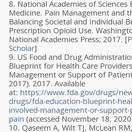
8.
National Academies of Sciences 
Medicine.
Pain Management and th
Balancing Societal and Individual B
Prescription Opioid Use
. Washingt
National Academies Press; 2017. [
Scholar
]
9.
US Food and Drug Administratio
Blueprint for Health Care Providers
Management or Support of Patient
2017). 2017. Available
at:
https://www.fda.gov/drugs/ne
drugs/fda-education-blueprint-heal
involved-management-or-support-p
pain
(accessed November 18, 2020)
10.
Qaseem A, Wilt TJ, McLean RM, 