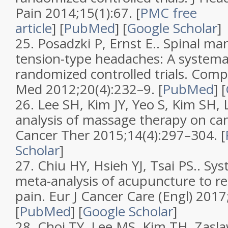
Pain
2014;
15
(
1
):67.
[
PMC free
article
]
[
PubMed
]
[
Google Scholar
]
25.
Posadzki P, Ernst E..
Spinal man
tension-type headaches: A systemat
randomized controlled trials
.
Comp
Med
2012;
20
(
4
):232–9. [
PubMed
]
[
26.
Lee SH, Kim JY, Yeo S, Kim SH, 
analysis of massage therapy on ca
Cancer Ther
2015;
14
(
4
):297–304. [
Scholar
]
27.
Chiu HY, Hsieh YJ, Tsai PS..
Sys
meta-analysis of acupuncture to re
pain
.
Eur J Cancer Care (Engl)
2017
[
PubMed
]
[
Google Scholar
]
28.
Choi TY, Lee MS, Kim TH, Zasla