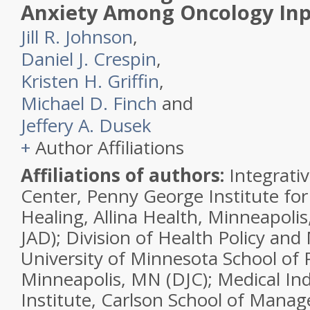
Anxiety Among Oncology Inp
Jill R. Johnson
,
Daniel J. Crespin
,
Kristen H. Griffin
,
Michael D. Finch
and
Jeffery A. Dusek
+
Author Affiliations
Affiliations of authors:
Integrati
Center, Penny George Institute fo
Healing, Allina Health
,
Minneapoli
JAD);
Division of Health Policy an
University of Minnesota School of 
Minneapolis, MN
(DJC);
Medical In
Institute, Carlson School of Manag