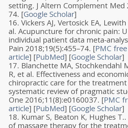
setting
.
J Altern Complement Med
74.
[
Google Scholar
]
16.
Vickers AJ, Vertosick EA, Lewith
al.
Acupuncture for chronic pain: U
individual patient data meta-analys
Pain
2018;
19
(
5
):455–74.
[
PMC free
article
]
[
PubMed
]
[
Google Scholar
]
17.
Blanchette MA, Stochkendahl M
R, et al.
Effectiveness and economic
chiropractic care for the treatment
systematic review of pragmatic stu
One
2016;
11
(
8
):e0160037.
[
PMC fr
article
]
[
PubMed
]
[
Google Scholar
]
18.
Kumar S, Beaton K, Hughes T.
of massage therapy for the treatm