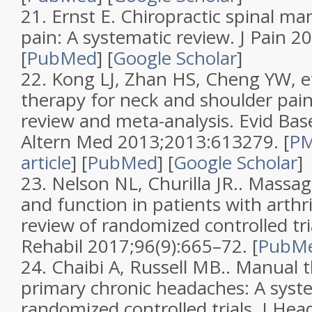
21.
Ernst E.
Chiropractic spinal ma
pain: A systematic review
.
J Pain
20
[
PubMed
]
[
Google Scholar
]
22.
Kong LJ, Zhan HS, Cheng YW, et
therapy for neck and shoulder pain
review and meta-analysis
.
Evid Ba
Altern Med
2013;
2013
:613279.
[
PM
article
]
[
PubMed
]
[
Google Scholar
]
23.
Nelson NL, Churilla JR..
Massage
and function in patients with arthri
review of randomized controlled tri
Rehabil
2017;
96
(
9
):665–72. [
PubM
24.
Chaibi A, Russell MB..
Manual t
primary chronic headaches: A syste
randomized controlled trials
.
J Hea