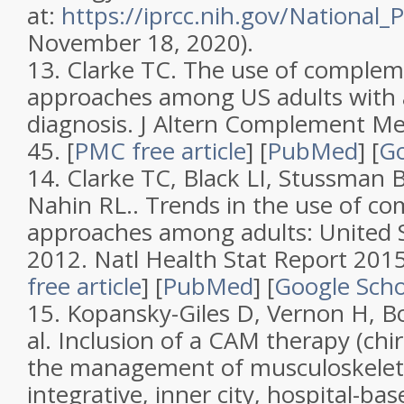
at:
https://iprcc.nih.gov/National
November 18, 2020).
13.
Clarke TC.
The use of complem
approaches among US adults with 
diagnosis
.
J Altern Complement M
45.
[
PMC free article
]
[
PubMed
]
[
Go
14.
Clarke TC, Black LI, Stussman 
Nahin RL..
Trends in the use of c
approaches among adults: United S
2012
.
Natl Health Stat Report
2015
free article
]
[
PubMed
]
[
Google Scho
15.
Kopansky-Giles D, Vernon H, B
al.
Inclusion of a CAM therapy (chir
the management of musculoskeleta
integrative, inner city, hospital-ba