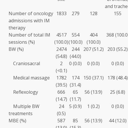
and trache
Number of oncology
1833
279
128
155
admissions with IM
therapy
Number of total IM
4517
554
404
368 (100.0
sessions (%)
(100.0)
(100.0)
(100.0)
BW (%)
2474
244
207 (51.2)
203 (55.2)
(54.8)
(44.0)
Craniosacral
2
0 (0.0)
0 (0.0)
0 (0.0)
(<0.1)
Medical massage
1782
174
150 (37.1)
178 (48.4)
(39.5)
(31.4)
Reflexology
666
65
56 (13.9)
25 (6.8)
(14.7)
(11.7)
Multiple BW
24
5 (0.9)
1 (0.2)
0 (0.0)
treatments
(0.5)
MBE (%)
587
85
56 (13.9)
44 (12.0)
(13.0)
(15.3)