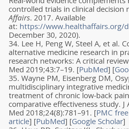
Real-world evidence complements
controlled trials in clinical decisio
Affairs
. 2017. Available
at:
https://www.healthaffairs.org
December 30, 2020).
34.
Lee H, Peng W, Steel A, et al.
C
alternative medicine research in pr
research networks: A critical review
Med
2019;
43
:7–19. [
PubMed
]
[
Goo
35.
Wayne PM, Eisenberg DM, Osypi
multidisciplinary integrative medic
treatment of chronic low-back pain
comparative effectiveness study
.
J
Med
2018;
24
(
8
):781–91.
[
PMC free
article
]
[
PubMed
]
[
Google Scholar
]