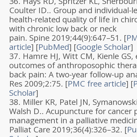
36.
Hays RD, Spritzer KL, Sherbou
Coulter ID..
Group and individual-l
health-related quality of life in chi
with chronic low back or neck
pain
.
Spine
2019;
44
(
9
):647–51.
[
PM
article
]
[
PubMed
]
[
Google Scholar
]
37.
Hamre HJ, Witt CM, Kienle GS, e
outcomes of anthroposophic therap
back pain: A two-year follow-up ana
Res
2009;
2
:75.
[
PMC free article
]
[
Scholar
]
38.
Miller KR, Patel JN, Symanowski
Walsh D..
Acupuncture for cancer
management in a palliative medicin
Palliat Care
2019;
36
(
4
):326–32. [
P