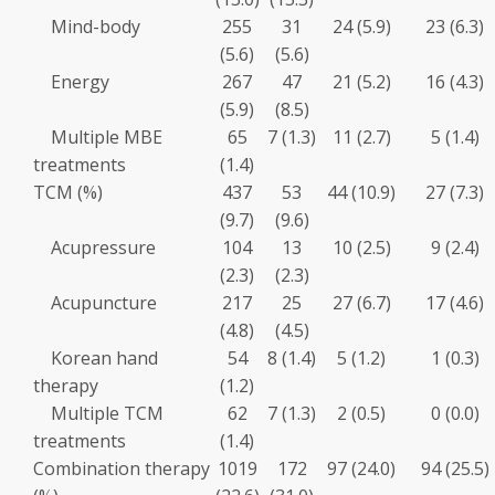
Mind-body
255
31
24 (5.9)
23 (6.3)
(5.6)
(5.6)
Energy
267
47
21 (5.2)
16 (4.3)
(5.9)
(8.5)
Multiple MBE
65
7 (1.3)
11 (2.7)
5 (1.4)
treatments
(1.4)
TCM (%)
437
53
44 (10.9)
27 (7.3)
(9.7)
(9.6)
Acupressure
104
13
10 (2.5)
9 (2.4)
(2.3)
(2.3)
Acupuncture
217
25
27 (6.7)
17 (4.6)
(4.8)
(4.5)
Korean hand
54
8 (1.4)
5 (1.2)
1 (0.3)
therapy
(1.2)
Multiple TCM
62
7 (1.3)
2 (0.5)
0 (0.0)
treatments
(1.4)
Combination therapy
1019
172
97 (24.0)
94 (25.5)