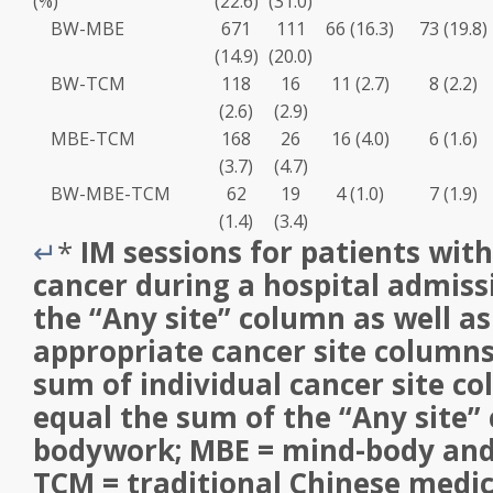
(%)
(22.6)
(31.0)
BW-MBE
671
111
66 (16.3)
73 (19.8)
(14.9)
(20.0)
BW-TCM
118
16
11 (2.7)
8 (2.2)
(2.6)
(2.9)
MBE-TCM
168
26
16 (4.0)
6 (1.6)
(3.7)
(4.7)
BW-MBE-TCM
62
19
4 (1.0)
7 (1.9)
(1.4)
(3.4)
↵
*
IM sessions for patients wit
cancer during a hospital admis
the “Any site” column as well a
appropriate cancer site columns
sum of individual cancer site c
equal the sum of the “Any site”
bodywork; MBE = mind-body and
TCM = traditional Chinese medic