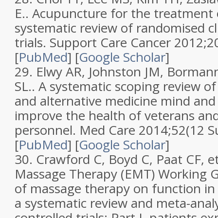
E..
Acupuncture for the treatment o
systematic review of randomised cli
trials
.
Support Care Cancer
2012;
2
[
PubMed
]
[
Google Scholar
]
29.
Elwy AR, Johnston JM, Bormann 
SL..
A systematic scoping review 
and alternative medicine mind and 
improve the health of veterans and
personnel
.
Med Care
2014;
52
(
12 S
[
PubMed
]
[
Google Scholar
]
30.
Crawford C, Boyd C, Paat CF, et 
Massage Therapy (EMT) Working 
of massage therapy on function in
a systematic review and meta-anal
controlled trials: Part I, patients e