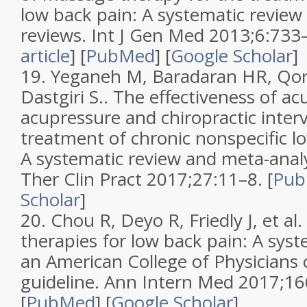
low back pain: A systematic review
reviews
.
Int J Gen Med
2013;
6
:733
article
]
[
PubMed
]
[
Google Scholar
]
19.
Yeganeh M, Baradaran HR, Qor
Dastgiri S..
The effectiveness of ac
acupressure and chiropractic inter
treatment of chronic nonspecific lo
A systematic review and meta-anal
Ther Clin Pract
2017;
27
:11–8. [
Pu
Scholar
]
20.
Chou R, Deyo R, Friedly J, et al.
therapies for low back pain: A syst
an American College of Physicians cl
guideline
.
Ann Intern Med
2017;
16
[
PubMed
]
[
Google Scholar
]