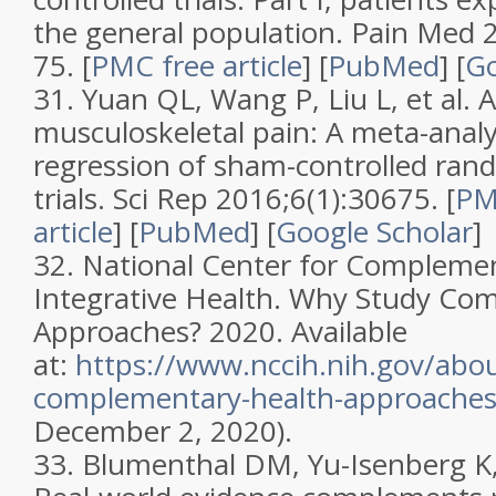
the general population
.
Pain Med
2
75.
[
PMC free article
]
[
PubMed
]
[
Go
31.
Yuan QL, Wang P, Liu L, et al.
A
musculoskeletal pain: A meta-anal
regression of sham-controlled rand
trials
.
Sci Rep
2016;
6
(
1
):30675.
[
PM
article
]
[
PubMed
]
[
Google Scholar
]
32.
National Center for Compleme
Integrative Health. Why Study Co
Approaches? 2020. Available
at:
https://www.nccih.nih.gov/abo
complementary-health-approache
December 2, 2020).
33.
Blumenthal DM, Yu-Isenberg K, 