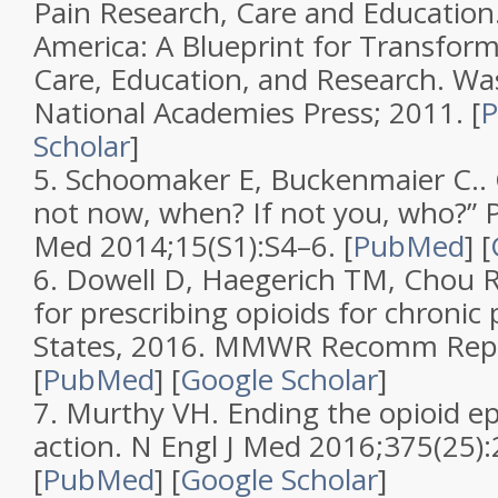
Pain Research, Care and Education
America: A Blueprint for Transform
Care, Education, and Research
. Wa
National Academies Press; 2011. [
Scholar
]
5.
Schoomaker E, Buckenmaier C..
not now, when? If not you, who?”
Med
2014;
15
(
S1
):S4–6. [
PubMed
]
[
6.
Dowell D, Haegerich TM, Chou R
for prescribing opioids for chroni
States, 2016
.
MMWR Recomm Rep
[
PubMed
]
[
Google Scholar
]
7.
Murthy VH.
Ending the opioid e
action
.
N Engl J Med
2016;
375
(
25
)
[
PubMed
]
[
Google Scholar
]