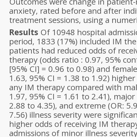
Outcomes were change in patient-
anxiety, rated before and after ind
treatment sessions, using a numeric
Results
Of 10948 hospital admissi
period, 1833 (17%) included IM the
patients had reduced odds of recei
therapy (odds ratio : 0.97, 95% con
[95% CI] = 0.96 to 0.98) and femal
1.63, 95% CI = 1.38 to 1.92) higher
any IM therapy compared with mal
1.97, 95% CI = 1.61 to 2.41), major
2.88 to 4.35), and extreme (OR: 5.
7.56) illness severity were significa
higher odds of receiving IM thera
admissions of minor illness severity