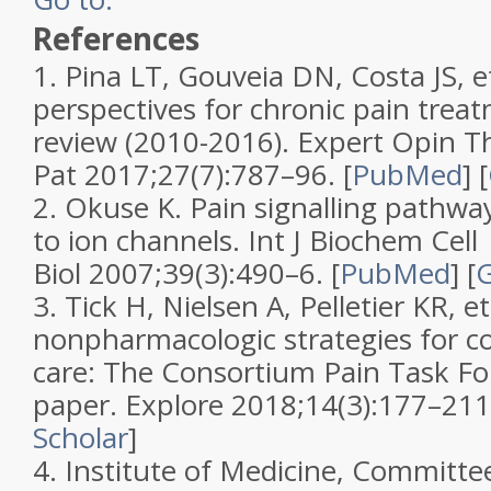
References
1.
Pina LT, Gouveia DN, Costa JS, e
perspectives for chronic pain trea
review (2010-2016)
.
Expert Opin T
Pat
2017;
27
(
7
):787–96. [
PubMed
]
[
2.
Okuse K.
Pain signalling pathwa
to ion channels
.
Int J Biochem Cell
Biol
2007;
39
(
3
):490–6. [
PubMed
]
[
G
3.
Tick H, Nielsen A, Pelletier KR, et
nonpharmacologic strategies for 
care: The Consortium Pain Task Fo
paper
.
Explore
2018;
14
(
3
):177–211.
Scholar
]
4.
Institute of Medicine, Committe