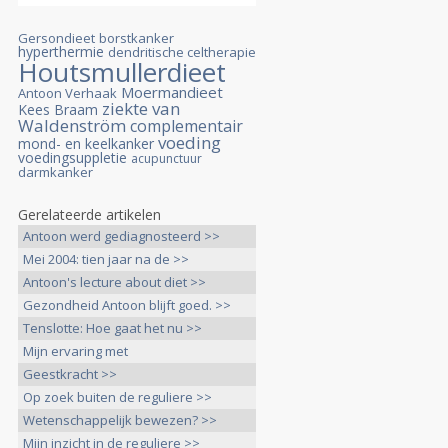
Gersondieet
borstkanker
hyperthermie
dendritische celtherapie
Houtsmullerdieet
Moermandieet
Antoon Verhaak
ziekte van
Kees Braam
Waldenström
complementair
voeding
mond- en keelkanker
voedingsuppletie
acupunctuur
darmkanker
Gerelateerde artikelen
Antoon werd gediagnosteerd >>
Mei 2004: tien jaar na de >>
Antoon's lecture about diet >>
Gezondheid Antoon blijft goed. >>
Tenslotte: Hoe gaat het nu >>
Mijn ervaring met
patientenverenigingen >>
Geestkracht >>
Op zoek buiten de reguliere >>
Wetenschappelijk bewezen? >>
Mijn inzicht in de reguliere >>