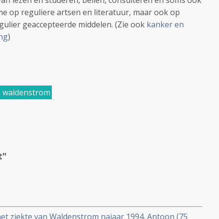
 van lezen en studeren, bellen, consulteren en soms ook
 me op reguliere artsen en literatuur, maar ook op
egulier geaccepteerde middelen. (Zie ook
kanker en
ng
)
n waldenstrom
t"
t ziekte van Waldenstrom najaar 1994. Antoon (75