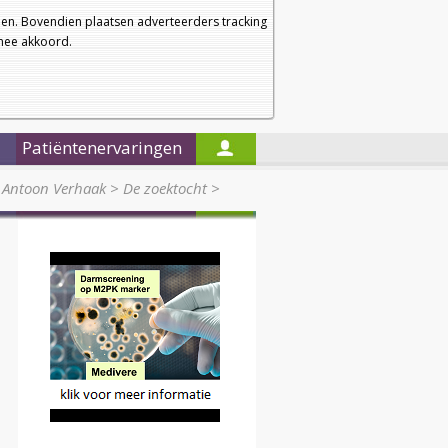
a
a
Startpagina
Nieuwsbrief
a
en. Bovendien plaatsen adverteerders tracking
rmee akkoord.
Alleen in de titels zoeken
Patiëntenervaringen
 Antoon Verhaak
>
De zoektocht
>