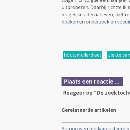
volgen. Er volgde een half jaar
uitproberen. Daarbij richtte ik
mogelijke alternatieven, niet r
boeken
en
onderzoek en voedi
houtsmullerdieet
,
ziekte va
Plaats een reactie ...
Reageer op "De zoektoch
Gerelateerde artikelen
Antoon werd gediagnosteerd me