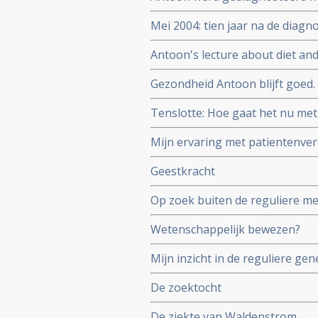
jaar) voelt zich prima ondanks 
Mei 2004: tien jaar na de diag
en het Houtsmullerdieet en leef
steeds erg goed met Antoon.
Antoon's lecture about diet a
Gezondheid Antoon blijft goed.
Tenslotte: Hoe gaat het nu met
Mijn ervaring met patientenve
Geestkracht
Op zoek buiten de reguliere me
Wetenschappelijk bewezen?
Mijn inzicht in de reguliere g
De zoektocht
De ziekte van Waldenstrom