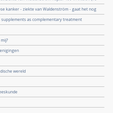
twee keer chemo maar vooral dankzij gezonde leefstijl
nose kanker - ziekte van Waldenström - gaat het nog
t een actief leven met uitstekende kwaliteit van leven.
nd supplements as complementary treatment
 mij?
renigingen
dische wereld
eneeskunde