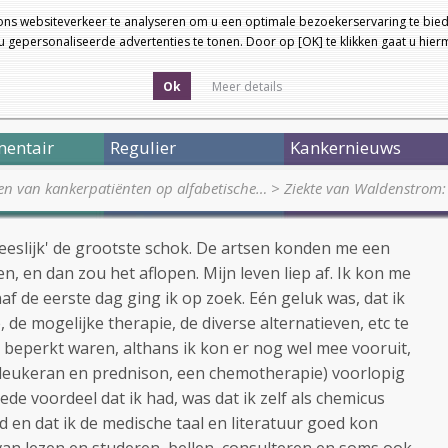
ons websiteverkeer te analyseren om u een optimale bezoekerservaring te bied
 gepersonaliseerde advertenties te tonen. Door op [OK] te klikken gaat u hie
Ok
Meer details
entair
Regulier
Kankernieuws
en van kankerpatiënten op alfabetische…
>
Ziekte van Waldenstrom:
eslijk' de grootste schok. De artsen konden me een
en, en dan zou het aflopen. Mijn leven liep af. Ik kon me
af de eerste dag ging ik op zoek. Eén geluk was, dat ik
, de mogelijke therapie, de diverse alternatieven, etc te
 beperkt waren, althans ik kon er nog wel mee vooruit,
leukeran en prednison, een chemotherapie) voorlopig
de voordeel dat ik had, was dat ik zelf als chemicus
 en dat ik de medische taal en literatuur goed kon