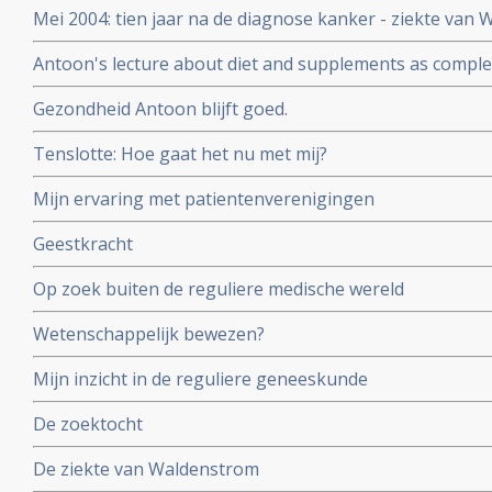
Mei 2004: tien jaar na de diagnose kanker - ziekte van
en het Houtsmullerdieet en leeft een actief leven met ui
steeds erg goed met Antoon.
Antoon's lecture about diet and supplements as compl
Gezondheid Antoon blijft goed.
Tenslotte: Hoe gaat het nu met mij?
Mijn ervaring met patientenverenigingen
Geestkracht
Op zoek buiten de reguliere medische wereld
Wetenschappelijk bewezen?
Mijn inzicht in de reguliere geneeskunde
De zoektocht
De ziekte van Waldenstrom