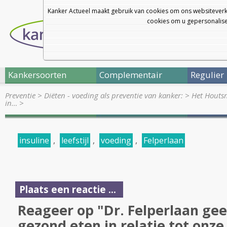
Kanker Actueel maakt gebruik van cookies om ons websiteverk
cookies om u gepersonalisee
Kankersoorten
Complementair
Regulier
Preventie
>
Diëten - voeding als preventie van kanker:
>
Het Houtsm
in…
>
insuline
,
leefstijl
,
voeding
,
Felperlaan
Plaats een reactie ...
Reageer op "Dr. Felperlaan geef
gezond eten in relatie tot onz