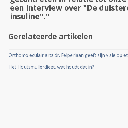
een interview over "De duister
insuline"."
Gerelateerde artikelen
Orthomoleculair arts dr. Felperlaan geeft zijn visie op 
het effect op onze gezondheid. Dr. Felperlaan geeft met zij
Het Houtsmullerdieet, wat houdt dat in?
over voeding bij kanker onder de titel - De duistere kant