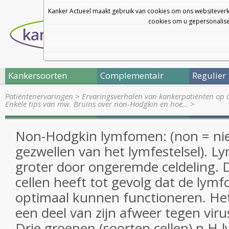
Kanker Actueel maakt gebruik van cookies om ons websiteverk
cookies om u gepersonalisee
Kankersoorten
Complementair
Regulier
Patiëntenervaringen
>
Ervaringsverhalen van kankerpatiënten op 
Enkele tips van mw. Bruins over non-Hodgkin en hoe…
>
Non-Hodgkin lymfomen: (non = ni
gezwellen van het lymfestelsel). L
groter door ongeremde celdeling.
cellen heeft tot gevolg dat de lym
optimaal kunnen functioneren. Het
een deel van zijn afweer tegen viru
Drie groepen (soorten cellen) n.H