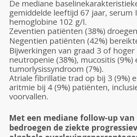
De mediane baselinekarakteristie
gemiddelde leeftijd 67 jaar, serum 
hemoglobine 102 g/l.
Zeventien patiënten (38%) droege
Negentien patiënten (42%) bereik
Bijwerkingen van graad 3 of hoge
neutropenie (38%), mucositis (9%) 
tumorlysissyndroom (7%).
Atriale fibrillatie trad op bij 3 (9%) 
aritmie bij 4 (9%) patiënten, inclus
voorvallen.
Met een mediane follow-up van
bedroegen de ziekte progressievr