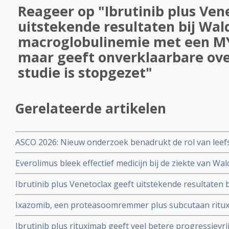
Reageer op "Ibrutinib plus Ven
uitstekende resultaten bij Wa
macroglobulinemie met een M
maar geeft onverklaarbare ove
studie is stopgezet"
Gerelateerde artikelen
ASCO 2026: Nieuw onderzoek benadrukt de rol van leefs
behandelstrategieën in de kankerzorg.
Everolimus bleek effectief medicijn bij de ziekte van W
stadium maar Everolimus staat niet meer in de richtlijn
Ibrutinib plus Venetoclax geeft uitstekende resultaten
macroglobulinemie met een MYD88-genmutatie maar g
Ixazomib, een proteasoomremmer plus subcutaan ritu
overlijdens en studie is stopgezet
uitstekende resultaten bij patiënten met recidief of zie
Ibrutinib plus rituximab geeft veel betere progressievri
Waldenström