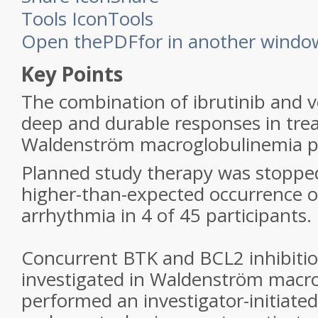
Tools Icon
Tools
Open the
PDF
for in another windo
Key Points
The combination of ibrutinib and 
deep and durable responses in tre
Waldenström macroglobulinemia p
Planned study therapy was stopped
higher-than-expected occurrence of
arrhythmia in 4 of 45 participants.
Concurrent BTK and BCL2 inhibiti
investigated in Waldenström macr
performed an investigator-initiated 