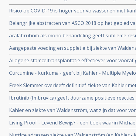
verdubbeld) bij patienten met de ziekte van Waldenstro
Risico op COVID-19 is hoger voor volwassenen met kan
plus een placebo
patiënten met indolente lymfomen, waaronder ziekte 
Belangrijke abstracten van ASCO 2018 op het gebied v
mogelijk wait-and-see beleid te volgen en geen chemo t
vormen van kanker zoals lymfklierkanker, CLL, Walden
acalabrutinib als mono behandeling geeft sublieme res
met veel complete remissies bij patienten met ziekte 
Aangepaste voeding en suppletie bij ziekte van Walden
macroglobulinemia bij zowel onbehandelde als bij recidie
ziekte onder controle te houden
Allogene stamceltransplantatie effectiever voor vooraf
ziekte van Waldenström dan met een autologe stamcelt
Curcumine - kurkuma - geeft bij Kahler - Multiple Myelo
behandeling en lijkt ook tegen ziekte van Waldenström 
Freek Slemmer overleeft definitief ziekte van Kahler m
in 2002 en startte in 2009 een adviesburo.
Ibrutinib (Imbruvica) geeft duurzame positieve reacties 
eerder behandelde patienten met de ziekte van Walde
Kahler en ziekte van Waldenström, wat zijn dat voor vo
Living Proof - Levend Bewijs? - een boek waarin Michael
zichzelf genezen had van Multiple Myeloma met dieet, s
Nuttige adressen ziekte van Waldenström (en Kahler - 