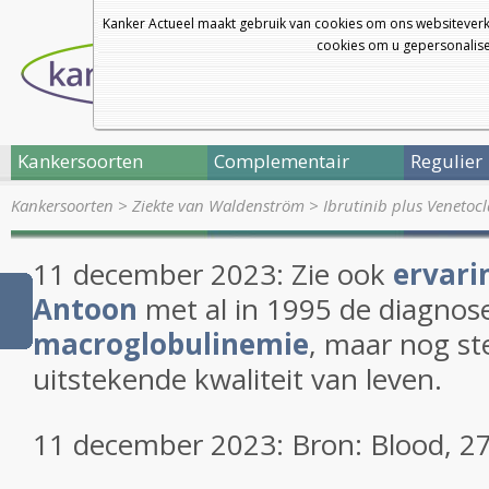
Kanker Actueel maakt gebruik van cookies om ons websiteverk
cookies om u gepersonalisee
Kankersoorten
Complementair
Regulier
Kankersoorten
>
Ziekte van Waldenström
>
Ibrutinib plus Venetocl
11 december 2023: Zie ook
ervari
Antoon
met al in 1995 de diagno
macroglobulinemie
, maar nog st
uitstekende kwaliteit van leven.
11 december 2023: Bron: Blood, 2