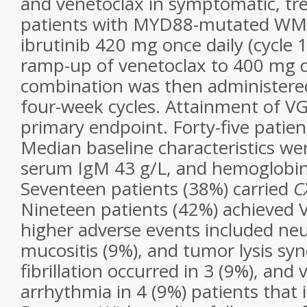
and venetoclax in symptomatic, tr
patients with MYD88-mutated WM. 
ibrutinib 420 mg once daily (cycle 1
ramp-up of venetoclax to 400 mg da
combination was then administered
four-week cycles. Attainment of V
primary endpoint. Forty-five patien
Median baseline characteristics we
serum IgM 43 g/L, and hemoglobin
Seventeen patients (38%) carried
C
Nineteen patients (42%) achieved 
higher adverse events included ne
mucositis (9%), and tumor lysis syn
fibrillation occurred in 3 (9%), and 
arrhythmia in 4 (9%) patients that