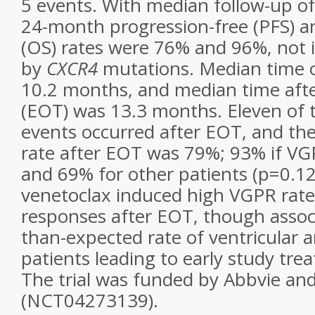
5 events. With median follow-up o
24-month progression-free (PFS) an
(OS) rates were 76% and 96%, not
by
CXCR4
mutations. Median time 
10.2 months, and median time afte
(EOT) was 13.3 months. Eleven of 
events occurred after EOT, and t
rate after EOT was 79%; 93% if VG
and 69% for other patients (p=0.12)
venetoclax induced high VGPR rate
responses after EOT, though associ
than-expected rate of ventricular
patients leading to early study tre
The trial was funded by Abbvie an
(NCT04273139).