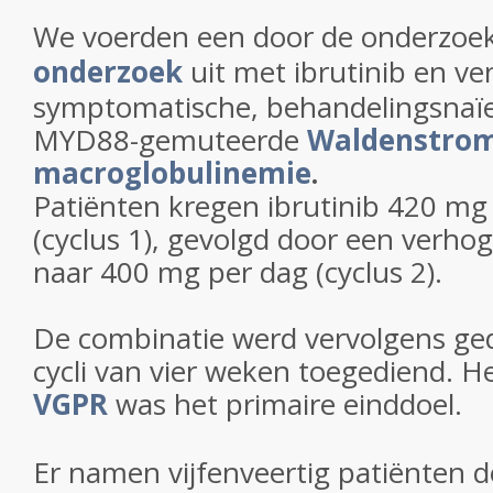
We voerden een door de onderzoe
onderzoek
uit met ibrutinib en ven
symptomatische, behandelingsnaï
MYD88-gemuteerde
Waldenstro
macroglobulinemie
.
Patiënten kregen ibrutinib 420 m
(cyclus 1), gevolgd door een verho
naar 400 mg per dag (cyclus 2).
De combinatie werd vervolgens ge
cycli van vier weken toegediend. H
VGPR
was het primaire einddoel.
Er namen vijfenveertig patiënten d