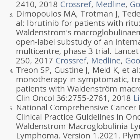
2410
,
2018
Crossref
,
Medline
,
Go
Dimopoulos
MA
,
Trotman
J
,
Tede
3.
al:
Ibrutinib for patients with rit
Waldenström's macroglobulinae
open-label substudy of an interna
multicentre, phase 3 trial
. Lancet
250
,
2017
Crossref
,
Medline
,
Goo
Treon
SP
,
Gustine
J
,
Meid
K
, et al
4.
monotherapy in symptomatic, tr
patients with Waldenström macr
Clin Oncol 36:
2755
-
2761
,
2018
L
National Comprehensive Cancer
5.
Clinical Practice Guidelines in On
Waldenstrom Macroglobulinia L
Lymphoma. Version 1.2021.
Plym