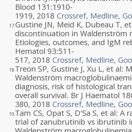
Blood 131:
1910
-
1919
,
2018
Crossref
,
Medline
,
Go
Gustine
JN
,
Meid
K
,
Dubeau
T
, et
17.
discontinuation in Waldenström 
Etiologies, outcomes, and IgM r
Hematol 93:
511
-
517
,
2018
Crossref
,
Medline
,
Goo
Treon
SP
,
Gustine
J
,
Xu
L
, et al:
M
18.
Waldenström macroglobulinaemia:
diagnosis, risk of histological tr
overall survival
. Br J Haematol 18
380
,
2018
Crossref
,
Medline
,
Goo
Tam
CS
,
Opat
S
,
D'Sa
S
, et al:
A r
19.
trial of zanubrutinib vs ibrutinib
Waldenström macroglobulinemia