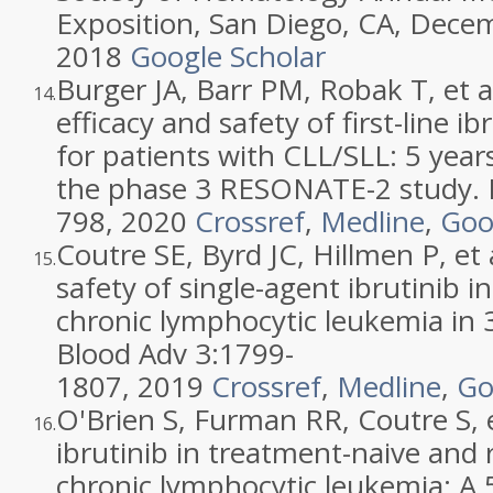
Exposition
,
San Diego, CA
, Decem
2018
Google Scholar
Burger
JA
,
Barr
PM
,
Robak
T
, et 
14.
efficacy and safety of first-line i
for patients with CLL/SLL: 5 year
the phase 3 RESONATE-2 study
.
798
,
2020
Crossref
,
Medline
,
Goo
Coutre
SE
,
Byrd
JC
,
Hillmen
P
, et
15.
safety of single-agent ibrutinib i
chronic lymphocytic leukemia in 3
Blood Adv 3:
1799
-
1807
,
2019
Crossref
,
Medline
,
Go
O'Brien
S
,
Furman
RR
,
Coutre
S
, 
16.
ibrutinib in treatment-naive and 
chronic lymphocytic leukemia: A 