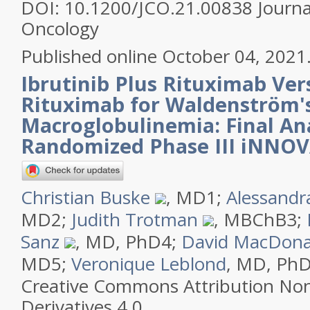
DOI: 10.1200/JCO.21.00838
Journa
Oncology
Published online October 04, 2021
Ibrutinib Plus Rituximab Ver
Rituximab for Waldenström'
Macroglobulinemia: Final An
Randomized Phase III iNNOV
Christian Buske
, MD
1
;
Alessandr
MD
2
;
Judith Trotman
, MBChB
3
;
Sanz
, MD, PhD
4
;
David MacDona
MD
5
;
Veronique Leblond
, MD, Ph
Creative Commons Attribution No
Derivatives 4.0