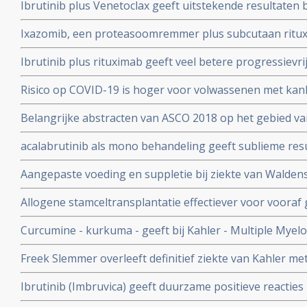
Ibrutinib plus Venetoclax geeft uitstekende resultaten
macroglobulinemie met een MYD88-genmutatie maar g
Ixazomib, een proteasoomremmer plus subcutaan ritu
overlijdens en studie is stopgezet
uitstekende resultaten bij patiënten met recidief of zie
Ibrutinib plus rituximab geeft veel betere progressievri
Waldenström
verdubbeld) bij patienten met de ziekte van Waldenstro
Risico op COVID-19 is hoger voor volwassenen met kan
plus een placebo
patiënten met indolente lymfomen, waaronder ziekte 
Belangrijke abstracten van ASCO 2018 op het gebied v
mogelijk wait-and-see beleid te volgen en geen chemo t
vormen van kanker zoals lymfklierkanker, CLL, Walden
acalabrutinib als mono behandeling geeft sublieme res
met veel complete remissies bij patienten met ziekte 
Aangepaste voeding en suppletie bij ziekte van Walden
macroglobulinemia bij zowel onbehandelde als bij recidie
ziekte onder controle te houden
Allogene stamceltransplantatie effectiever voor vooraf
ziekte van Waldenström dan met een autologe stamcelt
Curcumine - kurkuma - geeft bij Kahler - Multiple Myelo
behandeling en lijkt ook tegen ziekte van Waldenström 
Freek Slemmer overleeft definitief ziekte van Kahler m
in 2002 en startte in 2009 een adviesburo.
Ibrutinib (Imbruvica) geeft duurzame positieve reacties 
eerder behandelde patienten met de ziekte van Walde