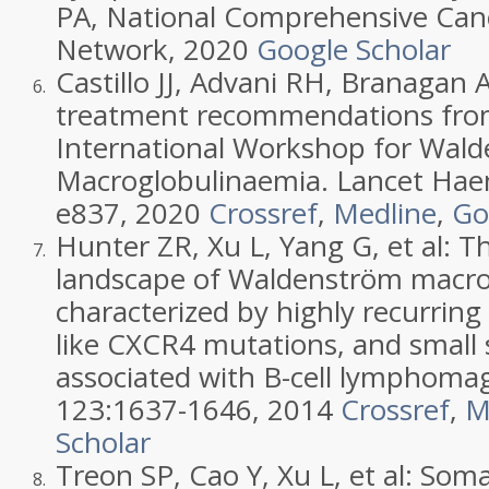
PA
,
National Comprehensive Can
Network
,
2020
Google Scholar
Castillo
JJ
,
Advani
RH
,
Branagan
6.
treatment recommendations fro
International Workshop for Wal
Macroglobulinaemia
. Lancet Hae
e837
,
2020
Crossref
,
Medline
,
Go
Hunter
ZR
,
Xu
L
,
Yang
G
, et al:
T
7.
landscape of Waldenström macro
characterized by highly recurr
like CXCR4 mutations, and small 
associated with B-cell lymphoma
123:
1637
-
1646
,
2014
Crossref
,
M
Scholar
Treon
SP
,
Cao
Y
,
Xu
L
, et al:
Soma
8.