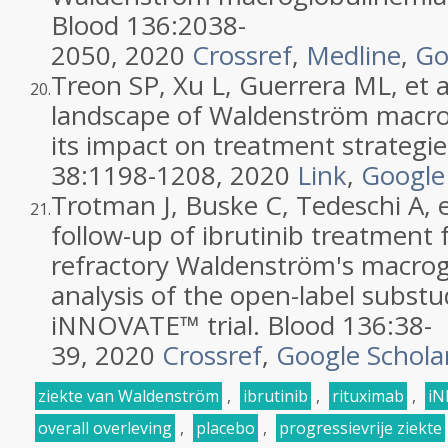
Blood 136:
2038
-
2050
,
2020
Crossref
,
Medline
,
Go
Treon
SP
,
Xu
L
,
Guerrera
ML
, et 
20.
landscape of Waldenström macro
its impact on treatment strategie
38:
1198
-
1208
,
2020
Link
,
Google
Trotman
J
,
Buske
C
,
Tedeschi
A
, 
21.
follow-up of ibrutinib treatment 
refractory Waldenström's macrog
analysis of the open-label substu
iNNOVATE™ trial
. Blood 136:
38
-
39
,
2020
Crossref
,
Google Schola
ziekte van Waldenström
,
ibrutinib
,
rituximab
,
iN
overall overleving
,
placebo
,
progressievrije ziekte