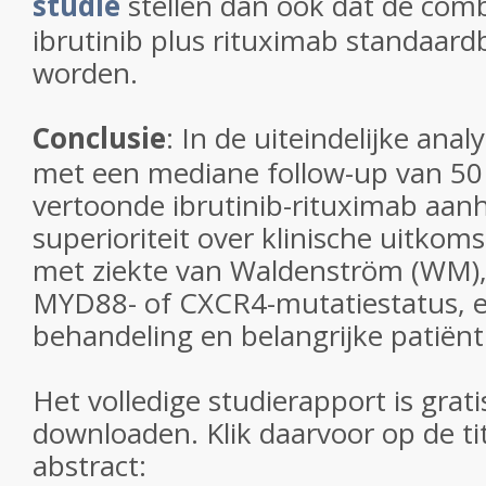
studie
stellen dan ook dat de com
ibrutinib plus rituximab standaar
worden.
Conclusie
: In de uiteindelijke an
met een mediane follow-up van 5
vertoonde ibrutinib-rituximab aa
superioriteit over klinische uitkoms
met ziekte van Waldenström (WM),
MYD88- of CXCR4-mutatiestatus, 
behandeling en belangrijke patië
Het volledige studierapport is gratis
downloaden. Klik daarvoor op de ti
abstract: