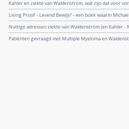
Kahler en ziekte van Waldenström, wat zijn dat voor vo
Living Proof - Levend Bewijs? - een boek waarin Michael
zichzelf genezen had van Multiple Myeloma met dieet, s
Nuttige adressen ziekte van Waldenström (en Kahler - 
Patiënten gevraagd met Multiple Myeloma en Waldenstr
met dieet en voedingsuppletie