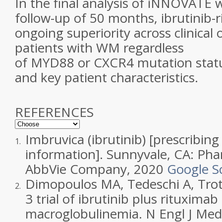
In the final analysis of iNNOVATE 
follow-up of 50 months, ibrutinib
ongoing superiority across clinical
patients with WM regardless
of
MYD88
or
CXCR4
mutation statu
and key patient characteristics.
REFERENCES
Imbruvica (ibrutinib) [prescribing
1.
information].
Sunnyvale, CA
:
Pha
AbbVie Company
,
2020
Google S
Dimopoulos
MA
,
Tedeschi
A
,
Tro
2.
3 trial of ibrutinib plus rituxima
macroglobulinemia
. N Engl J Med