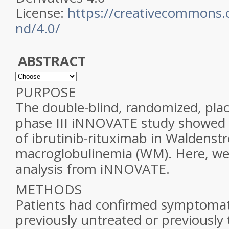
License:
https://creativecommons.o
nd/4.0/
ABSTRACT
PURPOSE
The double-blind, randomized, pla
phase III iNNOVATE study showed s
of ibrutinib-rituximab in Waldenst
macroglobulinemia (WM). Here, we 
analysis from iNNOVATE.
METHODS
Patients had confirmed symptomat
previously untreated or previously 