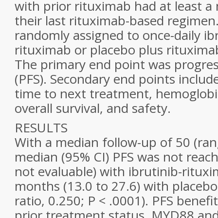
with prior rituximab had at least a
their last rituximab-based regimen
randomly assigned to once-daily ib
rituximab or placebo plus rituxima
The primary end point was progress
(PFS). Secondary end points includ
time to next treatment, hemoglob
overall survival, and safety.
RESULTS
With a median follow-up of 50 (ran
median (95% CI) PFS was not reac
not evaluable) with ibrutinib-ritux
months (13.0 to 27.6) with placebo
ratio, 0.250;
P
< .0001). PFS benefit
prior treatment status,
MYD88
an