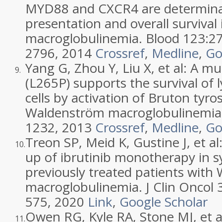
MYD88 and CXCR4 are determinant
presentation and overall surviva
macroglobulinemia
. Blood 123:
2
2796
,
2014
Crossref
,
Medline
,
Go
Yang
G
,
Zhou
Y
,
Liu
X
, et al:
A mu
9.
(L265P) supports the survival of
cells by activation of Bruton tyro
Waldenström macroglobulinemia
1232
,
2013
Crossref
,
Medline
,
Go
Treon
SP
,
Meid
K
,
Gustine
J
, et al
10.
up of ibrutinib monotherapy in 
previously treated patients wit
macroglobulinemia
. J Clin Oncol 
575
,
2020
Link
,
Google Scholar
Owen
RG
,
Kyle
RA
,
Stone
MJ
, et 
11.