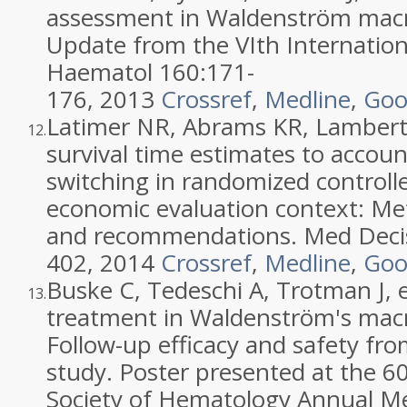
assessment in Waldenström macr
Update from the VIth Internatio
Haematol 160:
171
-
176
,
2013
Crossref
,
Medline
,
Goo
Latimer
NR
,
Abrams
KR
,
Lamber
12.
survival time estimates to accou
switching in randomized controlle
economic evaluation context: Met
and recommendations
. Med Deci
402
,
2014
Crossref
,
Medline
,
Goo
Buske
C
,
Tedeschi
A
,
Trotman
J
, 
13.
treatment in Waldenström's mac
Follow-up efficacy and safety f
study.
Poster presented at the 6
Society of Hematology Annual M