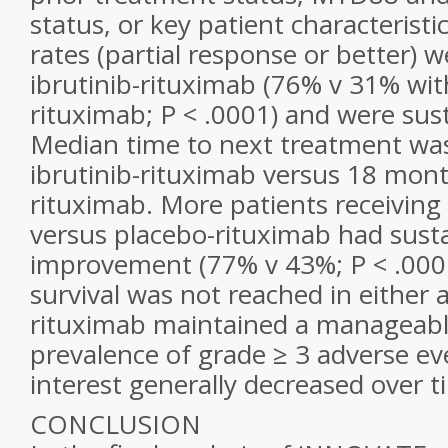
status, or key patient characterist
rates (partial response or better) 
ibrutinib-rituximab (76%
v
31% with
rituximab;
P
< .0001) and were sust
Median time to next treatment wa
ibrutinib-rituximab versus 18 mont
rituximab. More patients receiving 
versus placebo-rituximab had sus
improvement (77%
v
43%;
P
< .000
survival was not reached in either a
rituximab maintained a manageable 
prevalence of grade ≥ 3 adverse eve
interest generally decreased over t
CONCLUSION