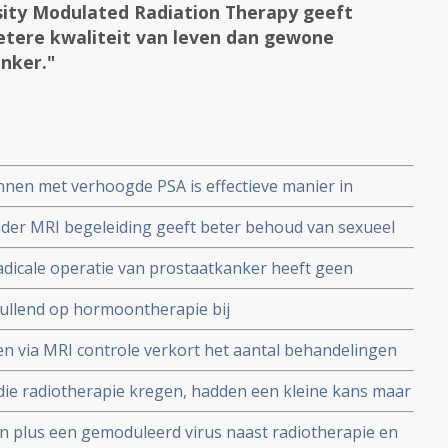
sity Modulated Radiation Therapy geeft
etere kwaliteit van leven dan gewone
nker."
nen met verhoogde PSA is effectieve manier in
en. Bij uitzaaiingen op afstand heeft bestralen van
nder MRI begeleiding geeft beter behoud van sexueel
e bij prostaatkankerpatienten in vergelijking met
radicale operatie van prostaatkanker heeft geen
 uit Nederlandse ERECT studie
 bijwerkingen blijkt uit fase III studie RADICALS RT
vullend op hormoontherapie bij
lleen enig effect (7 procent) op overall overleving bij
n via MRI controle verkort het aantal behandelingen
al 5)
r drastisch en beschermt beter tegen bijwerkingen.
die radiotherapie kregen, hadden een kleine kans maar
rimaire kanker te ontwikkelen dan patiënten die geen
ijn plus een gemoduleerd virus naast radiotherapie en