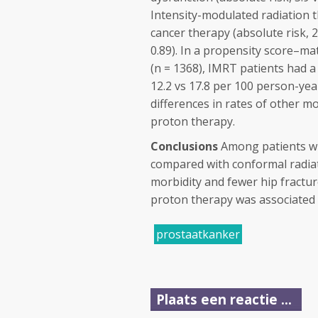
Intensity-modulated radiation th
cancer therapy (absolute risk, 2
0.89). In a propensity score–
(n = 1368), IMRT patients had a 
12.2 vs 17.8 per 100 person-year
differences in rates of other m
proton therapy.
Conclusions
Among patients wi
compared with conformal radiat
morbidity and fewer hip fractu
proton therapy was associated w
prostaatkanker
Plaats een reactie ...