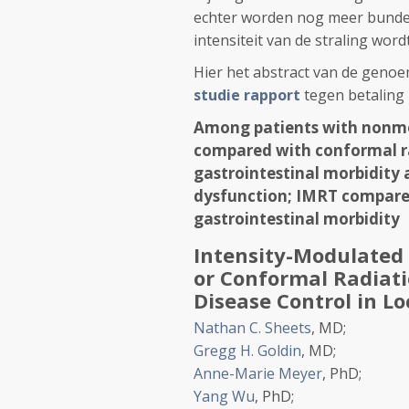
echter worden nog meer bundel
intensiteit van de straling wo
Hier het abstract van de genoe
studie rapport
tegen betaling 
Among patients with nonmet
compared with conformal ra
gastrointestinal morbidity 
dysfunction; IMRT compared
gastrointestinal morbidity
Intensity-Modulated 
or Conformal Radiat
Disease Control in L
Nathan C. Sheets
, MD
;
Gregg H. Goldin
, MD
;
Anne-Marie Meyer
, PhD
;
Yang Wu
, PhD
;