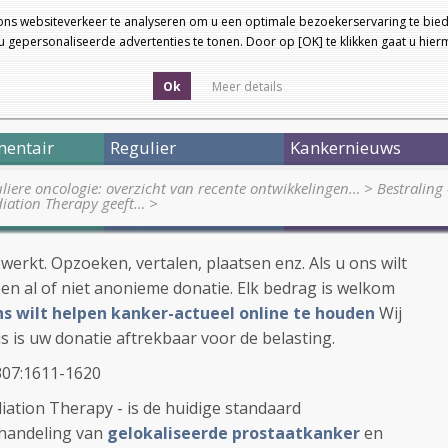
ons websiteverkeer te analyseren om u een optimale bezoekerservaring te bied
 gepersonaliseerde advertenties te tonen. Door op [OK] te klikken gaat u hie
Ok
Meer details
entair
Regulier
Kankernieuws
liere oncologie: overzicht van recente ontwikkelingen…
>
Bestraling
diation Therapy geeft…
>
ewerkt. Opzoeken, vertalen, plaatsen enz. Als u ons wilt
en al of niet anonieme donatie. Elk bedrag is welkom
 ons wilt helpen kanker-actueel online te houden
Wij
s is uw donatie aftrekbaar voor de belasting.
;307:1611-1620
iation Therapy - is de huidige standaard
ehandeling van
gelokaliseerde prostaatkanker
en