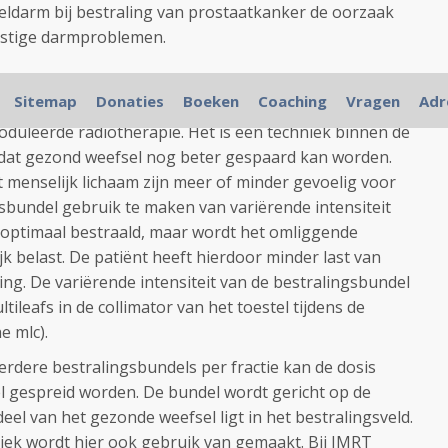
eldarm bij bestraling van prostaatkanker de oorzaak
rnstige darmproblemen.
Sitemap
Donaties
Boeken
Coaching
Vragen
Adr
rum
: IMRT staat voor 'Intensity Modulated Radiation
oduleerde radiotherapie. Het is een techniek binnen de
 dat gezond weefsel nog beter gespaard kan worden.
t menselijk lichaam zijn meer of minder gevoelig voor
gsbundel gebruik te maken van variërende intensiteit
 optimaal bestraald, maar wordt het omliggende
k belast. De patiënt heeft hierdoor minder last van
ling. De variërende intensiteit van de bestralingsbundel
ileafs in de collimator van het toestel tijdens de
e mlc).
dere bestralingsbundels per fractie kan de dosis
l gespreid worden. De bundel wordt gericht op de
el van het gezonde weefsel ligt in het bestralingsveld.
iek wordt hier ook gebruik van gemaakt. Bij IMRT