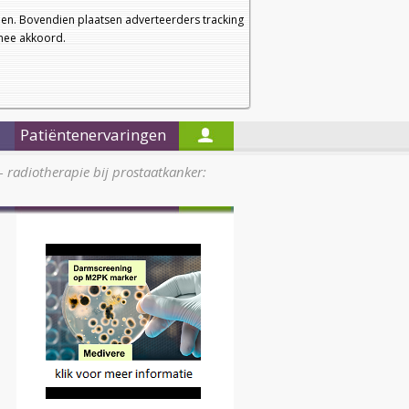
a
a
Startpagina
Nieuwsbrief
a
en. Bovendien plaatsen adverteerders tracking
rmee akkoord.
Alleen in de titels zoeken
Patiëntenervaringen
 - radiotherapie bij prostaatkanker: