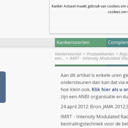
Kanker Actueel maakt gebruik van cookies om 
cookies om u
Kankersoorten
Complem
Kankersoorten
>
Prostaatkanker
>
Regu
een…
>
IMRT - Intensity Modulated Ra
Aan dit artikel is enkele uren g
ondersteunen dan kan dat via e
hoe klein ook.
Klik hier als u
zijn een ANBI organisatie en du
24 april 2012: Bron:
JAMA
. 2012
IMRT - Intensity Modulated Rad
bestralingstechniek voor de b