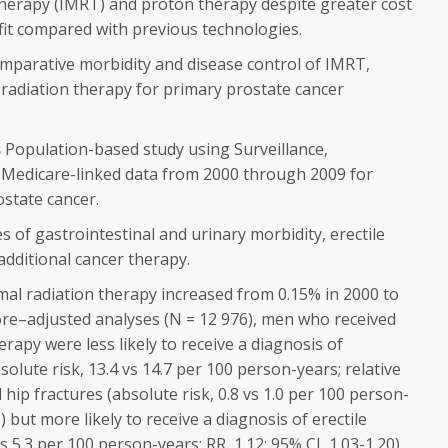
therapy (IMRT) and proton therapy despite greater cost
it compared with previous technologies.
mparative morbidity and disease control of IMRT,
radiation therapy for primary prostate cancer
s
Population-based study using Surveillance,
–Medicare-linked data from 2000 through 2009 for
ostate cancer.
s of gastrointestinal and urinary morbidity, erectile
additional cancer therapy.
al radiation therapy increased from 0.15% in 2000 to
core–adjusted analyses (N = 12 976), men who received
rapy were less likely to receive a diagnosis of
solute risk, 13.4 vs 14.7 per 100 person-years; relative
nd hip fractures (absolute risk, 0.8 vs 1.0 per 100 person-
3) but more likely to receive a diagnosis of erectile
s 5.3 per 100 person-years; RR, 1.12; 95% CI, 1.03-1.20).