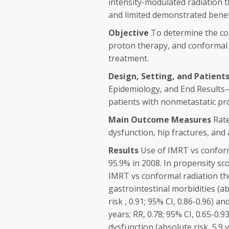
intensity-modulated radiation 
and limited demonstrated benef
Objective
To determine the co
proton therapy, and conformal 
treatment.
Design, Setting, and Patient
Epidemiology, and End Results
patients with nonmetastatic pr
Main Outcome Measures
Rate
dysfunction, hip fractures, and 
Results
Use of IMRT vs conform
95.9% in 2008. In propensity s
IMRT vs conformal radiation the
gastrointestinal morbidities (ab
risk , 0.91; 95% CI, 0.86-0.96) a
years; RR, 0.78; 95% CI, 0.65-0.9
dysfunction (absolute risk, 5.9 v