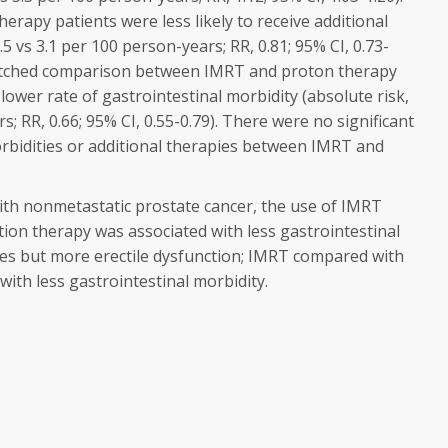
erapy patients were less likely to receive additional
.5 vs 3.1 per 100 person-years; RR, 0.81; 95% CI, 0.73-
matched comparison between IMRT and proton therapy
lower rate of gastrointestinal morbidity (absolute risk,
s; RR, 0.66; 95% CI, 0.55-0.79). There were no significant
orbidities or additional therapies between IMRT and
th nonmetastatic prostate cancer, the use of IMRT
ion therapy was associated with less gastrointestinal
res but more erectile dysfunction; IMRT compared with
ith less gastrointestinal morbidity.