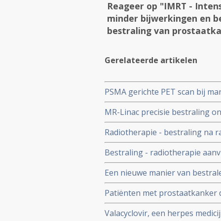
Reageer op "IMRT - Inten
minder bijwerkingen en b
bestraling van prostaatka
Gerelateerde artikelen
PSMA gerichte PET scan bij man
ontdekken van plaats van tumor
MR-Linac precisie bestraling o
bekkengebied geen zin.
functioneren - erectiele functi
Radiotherapie - bestraling na 
standaard radiotherapie blijkt
meerwaarde en alleen maar meer
Bestraling - radiotherapie aan
prostaatkankerpatienten heeft a
Een nieuwe manier van bestrale
weinig botuitzaaiingen (maxima
voor mannen met prostaatkanke
Patiënten met prostaatkanker 
wel meer kans om een tweede p
Valacyclovir, een herpes medic
radiotherapie kregen