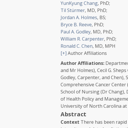
YunKyung Chang
, PhD
;
Til Stürmer
, MD, PhD
;
Jordan A. Holmes
, BS
;
Bryce B. Reeve
, PhD
;
Paul A. Godley
, MD, PhD
;
William R. Carpenter
, PhD
;
Ronald C. Chen
, MD, MPH
[+]
Author Affiliations
Author Affiliations:
Department
and Mr Holmes), Cecil G. Sheps
Godley, Carpenter, and Chen), 
Comprehensive Cancer Center (
School of Nursing (Dr Chang),
of Health Policy and Managemen
University of North Carolina at 
Abstract
Context
There has been rapid 