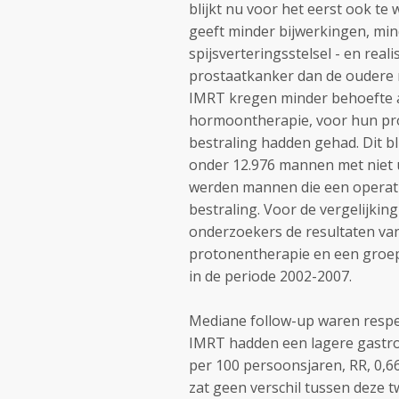
blijkt nu voor het eerst ook te
geeft minder bijwerkingen, min
spijsverteringsstelsel - en real
prostaatkanker dan de oudere 
IMRT kregen minder behoefte a
hormoontherapie, voor hun pr
bestraling hadden gehad. Dit bli
onder 12.976 mannen met niet u
werden mannen die een operati
bestraling.
Voor de vergelijkin
onderzoekers de resultaten v
protonentherapie en een groe
in de periode 2002-2007.
Mediane follow-up waren respe
IMRT hadden een lagere gastro-i
per 100 persoonsjaren, RR, 0,66
zat geen verschil tussen deze