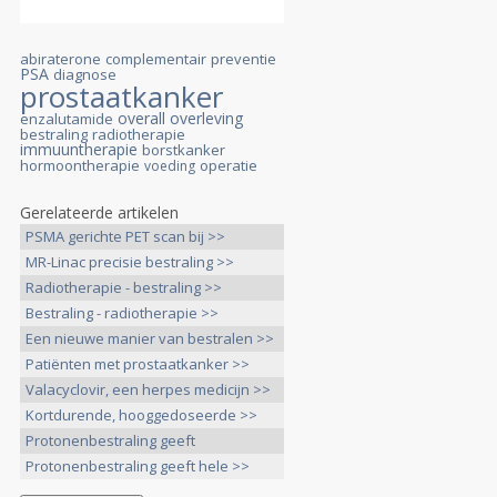
abiraterone
complementair
preventie
PSA
diagnose
prostaatkanker
overall overleving
enzalutamide
bestraling
radiotherapie
immuuntherapie
borstkanker
hormoontherapie
operatie
voeding
Gerelateerde artikelen
PSMA gerichte PET scan bij >>
MR-Linac precisie bestraling >>
Radiotherapie - bestraling >>
Bestraling - radiotherapie >>
Een nieuwe manier van bestralen >>
Patiënten met prostaatkanker >>
Valacyclovir, een herpes medicijn >>
Kortdurende, hooggedoseerde >>
Protonenbestraling geeft
uitstekende >>
Protonenbestraling geeft hele >>