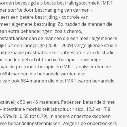
 worden bevestigd als beste bestralingstechniek.
IMRT
der sterfte door beschadiging van darmen -
iseert een betere bestrijding - controle van
meer algemene bestraling. Zo hadden de mannen die
an extra behandelingen, zoals chemo,
ostaatkanker dan de mannen die een meer algemenere
jkt uit een langjarige (2000 - 2009) vergelijkende studie
itgezaaide prostaatkanker. Uitgesloten van de studie
e hadden gehad of brachy therapie - inwendige
g van de protonentherapie en IMRT, analyseerden de
an 684 mannen die behandeld werden met
p van ook 684 mannen die met IMRT waren behandeld
ctievelijk 50 en 46 maanden.
Patiënten behandeld met
ntestinale morbiditeit (absoluut risico, 12,2 vs 17,8
, 95% BI, 0,55 tot 0,79). In andere onderzoeksdoelen
 twee behandelingstechnieken. Volgens de onderzoekers