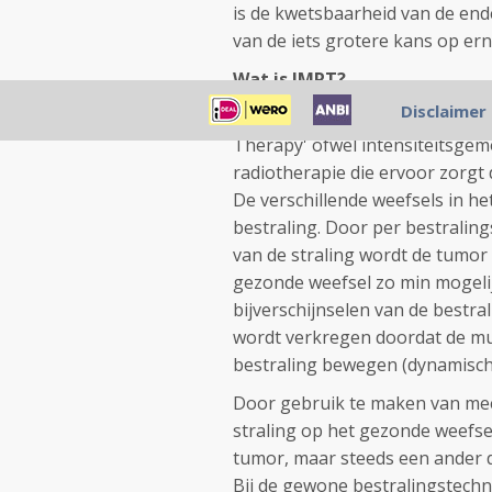
is de kwetsbaarheid van de end
van de iets grotere kans op e
Wat is IMRT?
Disclaimer
Bron:
Erasmus Medisch Cent
Therapy' ofwel intensiteitsgem
radiotherapie die ervoor zorgt
De verschillende weefsels in he
bestraling. Door per bestralin
van de straling wordt de tumor
gezonde weefsel zo min mogelij
bijverschijnselen van de bestra
wordt verkregen doordat de mult
bestraling bewegen (dynamisch
Door gebruik te maken van meer
straling op het gezonde weefse
tumor, maar steeds een ander de
Bij de gewone bestralingstechn