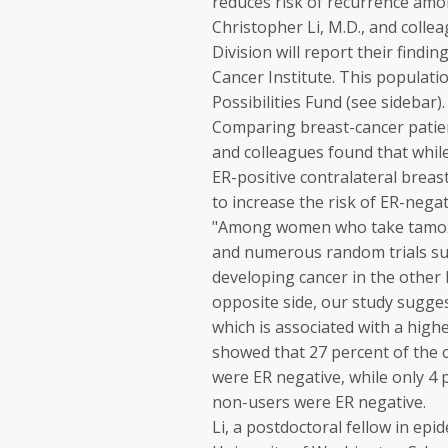
reduces risk of recurrence am
Christopher Li, M.D., and colle
Division will report their findi
Cancer Institute
. This populati
Possibilities Fund (see sidebar).
Comparing breast-cancer patien
and colleagues found that whil
ER-positive contralateral brea
to increase the risk of ER-nega
"Among women who take tamoxife
and numerous random trials sug
developing cancer in the other b
opposite side, our study suggest
which is associated with a highe
showed that 27 percent of the 
were ER negative, while only 4 
non-users were ER negative.
Li, a postdoctoral fellow in ep