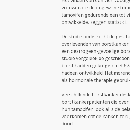
Het vinden van een vier-voudige
vrouwen die de ongewone tumor
tamoxifen gedurende een tot v
ontwikkelde, zeggen statistici.
De studie onderzocht de gesch
overlevenden van borstkanker u
een oestrogeen-gevoelige bors
studie vergeleek de geschieden
borst hadden gekregen met 674
hadeen ontwikkeld. Het meren
als hormonale therapie gebruik
Verschillende borstkanker des
borstkankerpatiënten die over
hun tamoxifen, ook al is de bel
voorkomen dat de kanker terugk
dood.