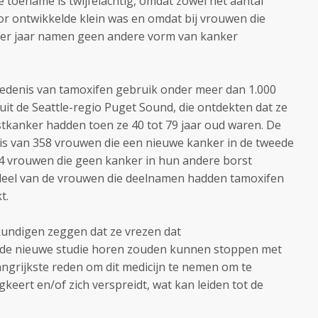
 toename is twijfelachtig, omdat zowel het aantal
 ontwikkelde klein was en omdat bij vrouwen die
ier jaar namen geen andere vorm van kanker
iedenis van tamoxifen gebruik onder meer dan 1.000
it de Seattle-regio Puget Sound, die ontdekten dat ze
tkanker hadden toen ze 40 tot 79 jaar oud waren. De
is van 358 vrouwen die een nieuwe kanker in de tweede
 vrouwen die geen kanker in hun andere borst
deel van de vrouwen die deelnamen hadden tamoxifen
t.
kundigen zeggen dat ze vrezen dat
 de nieuwe studie horen zouden kunnen stoppen met
angrijkste reden om dit medicijn te nemen om te
eert en/of zich verspreidt, wat kan leiden tot de