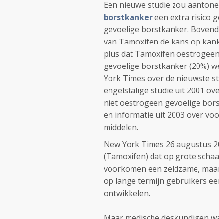
Een nieuwe studie zou aantone
borstkanker
een extra risico 
gevoelige borstkanker. Bovendi
van Tamoxifen de kans op kank
plus dat Tamoxifen oestrogeen
gevoelige borstkanker (20%) wel
York Times over de nieuwste st
engelstalige studie uit 2001 o
niet oestrogeen gevoelige bors
en informatie uit 2003 over vo
middelen.
New York Times 26 augustus 200
(Tamoxifen) dat op grote schaa
voorkomen een zeldzame, maar g
op lange termijn gebruikers 
ontwikkelen.
Maar medische deskundigen war