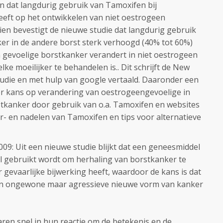
n dat langdurig gebruik van Tamoxifen bij
geeft op het ontwikkelen van niet oestrogeen
en bevestigt de nieuwe studie dat langdurig gebruik
er in de andere borst sterk verhoogd (40% tot 60%)
 gevoelige borstkanker verandert in niet oestrogeen
ke moeilijker te behandelen is.. Dit schrijft de New
udie en met hulp van google vertaald. Daaronder een
ver kans op verandering van oestrogeengevoelige in
tkanker door gebruik van o.a. Tamoxifen en websites
or- en nadelen van Tamoxifen en tips voor alternatieve
9: Uit een nieuwe studie blijkt dat een geneesmiddel
l gebruikt wordt om herhaling van borstkanker te
evaarlijke bijwerking heeft, waardoor de kans is dat
een ongewone maar agressieve nieuwe vorm van kanker
en snel in hun reactie om de betekenis en de