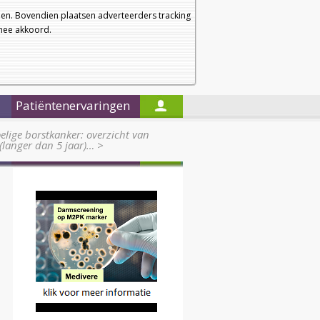
a
a
Startpagina
Nieuwsbrief
a
en. Bovendien plaatsen adverteerders tracking
rmee akkoord.
Alleen in de titels zoeken
Patiëntenervaringen
ige borstkanker: overzicht van
(langer dan 5 jaar)…
>