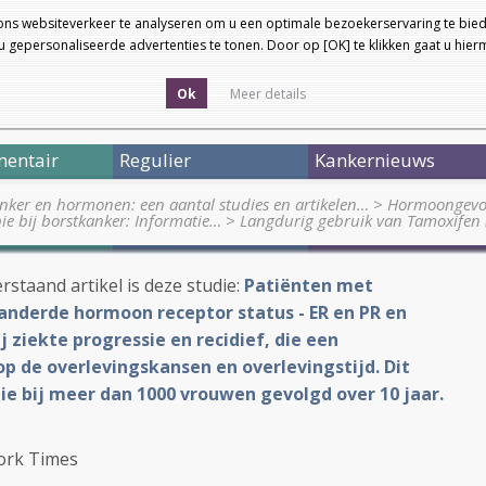
ons websiteverkeer te analyseren om u een optimale bezoekerservaring te bied
 gepersonaliseerde advertenties te tonen. Door op [OK] te klikken gaat u hie
Ok
Meer details
entair
Regulier
Kankernieuws
nker en hormonen: een aantal studies en artikelen…
>
Hormoongevoel
e bij borstkanker: Informatie…
>
Langdurig gebruik van Tamoxifen 
rstaand artikel is deze studie:
Patiënten met
anderde hormoon receptor status - ER en PR en
 ziekte progressie en recidief, die een
op de overlevingskansen en overlevingstijd. Dit
die bij meer dan 1000 vrouwen gevolgd over 10 jaar.
ork Times