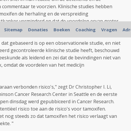
 commentaar te voorzien. Klinische studies hebben
amoxifen de herhaling en de verspreiding
tkanker verminderd en dat de voordelen ervan groter
Sitemap
Donaties
Boeken
Coaching
Vragen
Adr
, dat gebaseerd is op een observationele studie, en niet
erd gecontroleerde klinische studie heeft, beschouwd
eskunde als leidend en zei dat de bevindingen niet van
ijk, omdat de voordelen van het medicijn
aan verbonden risico's," zegt Dr Christopher I. Li,
nson Cancer Research Center in Seattle en de eerste
lopen dinsdag werd gepubbiceerd in Cancer Research.
ntiëel risico toe aan de risico's voor tamoxifen.
et nog steeds zo dat tamoxifen het risico verlaagt van
ekte. "