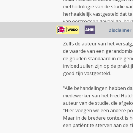
methodologie van de studie van
herhaaldelijk vastgesteld dat t
van oestrogeen gevoelige bors
zijn dan de eventuele risico's.
Disclaimer
Zelfs de auteur van het versalg
de waarde van een gerandomise
de gouden standaard in de gene
invloed zullen zijn op de prakt
goed zijn vastgesteld.
"Alle behandelingen hebben daar
medewerker van het Fred Hutchi
auteur van de studie, die afge
"Hier voegen we een andere pote
Maar in de bredere context is h
een patiënt te sterven aan de zi