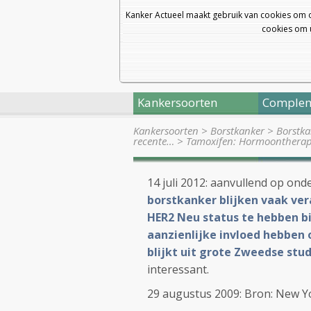
Kanker Actueel maakt gebruik van cookies om 
cookies om u
Kankersoorten
Complem
Kankersoorten
>
Borstkanker
>
Borstka
recente…
>
Tamoxifen: Hormoontherapi
14 juli 2012: aanvullend op onde
borstkanker blijken vaak ver
HER2 Neu status te hebben bij
aanzienlijke invloed hebben 
blijkt uit grote Zweedse stu
interessant.
29 augustus 2009: Bron: New Y