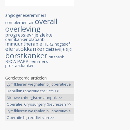
angiogeneseremmers
overall
complementair
overleving
progressievrije ziekte
olaparib
darmkanker
Immuuntherapie
HER2 negatief
eierstokkanker
ziektevrije tijd
borstkanker
Niraparib
PARP remmers
BRCA
prostaatkanker
Gerelateerde artikelen
Lymfklieren weghalen bij operatieve
>>
Debulkingoperatie tot 1 cm >>
Nieuwe chirurgische aanpak >>
Operatie: Cryosurgery (bevriezen >>
Lymfklieren weghalen bij operatieve
>>
Operatie bij recidief van >>