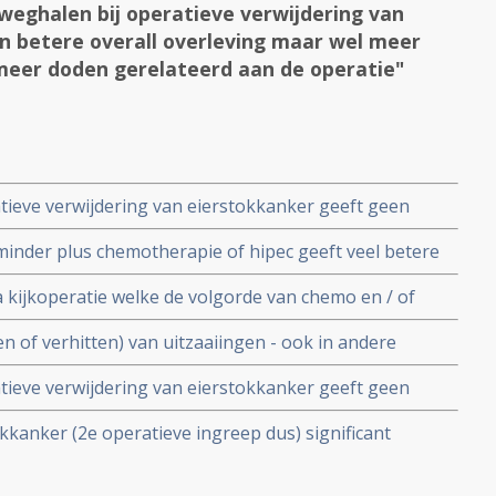
weghalen bij operatieve verwijdering van
n betere overall overleving maar wel meer
 meer doden gerelateerd aan de operatie"
tieve verwijdering van eierstokkanker geeft geen
 wel meer ernstige complicaties en meer doden
minder plus chemotherapie of hipec geeft veel betere
leving bij recidief van eierstokkanker en primaire
 kijkoperatie welke de volgorde van chemo en / of
taculair - 68% beter - de overall overleving van
n of verhitten) van uitzaaiingen - ook in andere
nde resultaten te zorgen op de overlevingsduur en
tieve verwijdering van eierstokkanker geeft geen
en met eierstokkanker stadium 3 en 4
 wel meer ernstige complicaties en meer doden
okkanker (2e operatieve ingreep dus) significant
py 1
itgevoerd bij ca. 200 patiënten met recidief van
drie gerandomiseerde studies