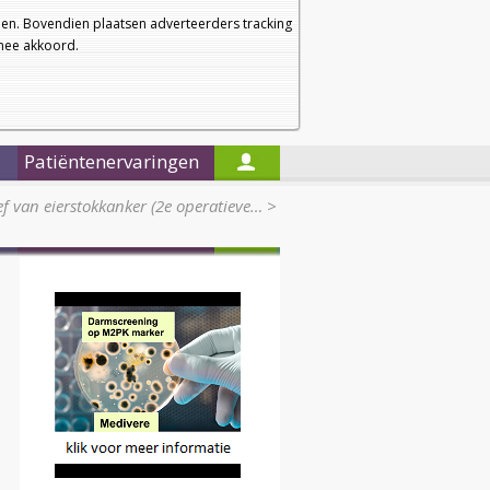
a
a
Startpagina
Nieuwsbrief
a
en. Bovendien plaatsen adverteerders tracking
rmee akkoord.
Alleen in de titels zoeken
Patiëntenervaringen
ief van eierstokkanker (2e operatieve…
>