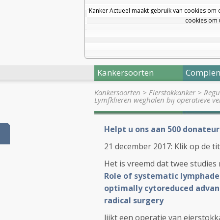
Kanker Actueel maakt gebruik van cookies om 
cookies om u
Kankersoorten
Complem
Kankersoorten
>
Eierstokkanker
>
Regul
Lymfklieren weghalen bij operatieve v
Helpt u ons aan 500 donateur
21 december 2017: Klik op de ti
Het is vreemd dat twee studies 
Role of systematic lymphade
optimally cytoreduced advanc
radical surgery
lijkt een operatie van eierstokk