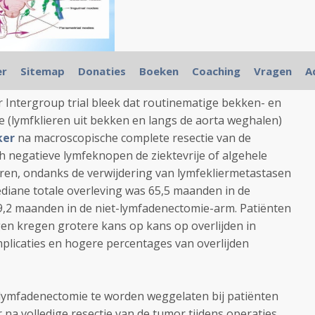
er
Sitemap
Donaties
Boeken
Coaching
Vragen
A
die werden voor het eerst gepresenteerd op ASCO 2017.
 Intergroup trial
bleek dat routinematige bekken- en
 (lymfklieren uit bekken en langs de aorta weghalen)
ker
na macroscopische complete resectie van de
h negatieve lymfeknopen de ziektevrije of algehele
eren,
ondanks de verwijdering van lymfekliermetastasen
diane totale overleving was 65,5 maanden in de
,2 maanden in de niet-lymfadenectomie-arm.
Patiënten
en kregen grotere kans op kans op overlijden in
licaties en hogere percentages van overlijden
 lymfadenectomie te worden weggelaten bij patiënten
na volledige resectie van de tumor tijdens operaties