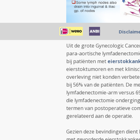
Disclaim
De resultaten van de LION-stu
Uit de grote
Gynecologic Cancer
para-aortische lymfadenectomie
bij patiënten met
eierstokkan
eierstoktumoren en met klinisc
overleving niet konden verbet
bij 56% van de patiënten.
De me
lymfadenectomie-arm versus 69
die lymfadenectomie onderging
termen van postoperatieve comp
gerelateerd aan de operatie.
Gezien deze bevindingen dient
met gevorderde eierstokkanker 