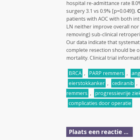
hospital re-admittance rate 8.0
surgery 3.1 vs 0.9% [p=0.049]).
C
patients with AOC with both int
LN neither improve overall nor 
removing) sub-clinical retroper
Our data indicate that systemat
complete resection should be o
mortality. Clinical trial informat
BRCA
,
PARP remmers
,
an
eierstokkanker
,
cediranib
,
remmers
,
progressievrije zie
complicaties door operatie
Plaats een reactie ...