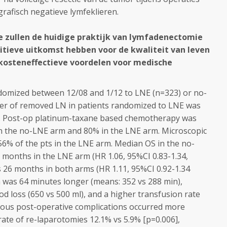
grafisch negatieve lymfeklieren.
e zullen de huidige praktijk van lymfadenectomie
itieve uitkomst hebben voor de kwaliteit van leven
 kosteneffectieve voordelen voor medische
domized between 12/08 and 1/12 to LNE (n=323) or no-
r of removed LN in patients randomized to LNE was
2). Post-op platinum-taxane based chemotherapy was
 in the no-LNE arm and 80% in the LNE arm. Microscopic
6% of the pts in the LNE arm. Median OS in the no-
months in the LNE arm (HR 1.06, 95%CI 0.83-1.34,
 26 months in both arms (HR 1.11, 95%CI 0.92-1.34
m was 64 minutes longer (means: 352 vs 288 min),
od loss (650 vs 500 ml), and a higher transfusion rate
ious post-operative complications occurred more
 rate of re-laparotomies 12.1% vs 5.9% [p=0.006],