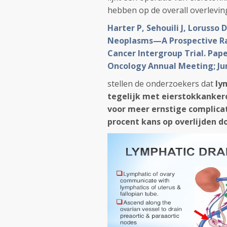
hebben op de overall overlevin
Harter P, Sehouili J, Lorusso
Neoplasms—A Prospective Ra
Cancer Intergroup Trial. Pape
Oncology Annual Meeting; June
stellen de onderzoekers dat
ly
tegelijk met eierstokkankero
voor meer ernstige complicat
procent kans op overlijden do