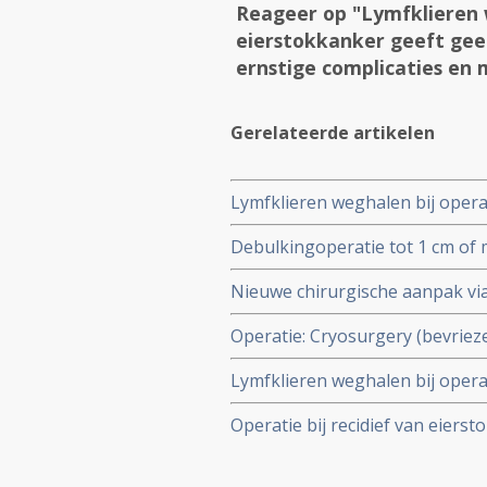
Reageer op "Lymfklieren 
eierstokkanker geeft gee
ernstige complicaties en
Gerelateerde artikelen
Lymfklieren weghalen bij opera
betere overall overleving maar
Debulkingoperatie tot 1 cm of 
gerelateerd aan de operatie
ziektevrije tijd en overall over
Nieuwe chirurgische aanpak via
buikvlieskanker
operatie bepaalt verbetert spec
Operatie: Cryosurgery (bevrieze
patiënten met eierstokkanker.
organen - blijkt voor uitsteke
Lymfklieren weghalen bij opera
kwaliteit van leven bij patient
betere overall overleving maar
Operatie bij recidief van eierst
gerelateerd aan de operatie co
levensverlengend en succesvol u
eierstokkanker verdeeld over 