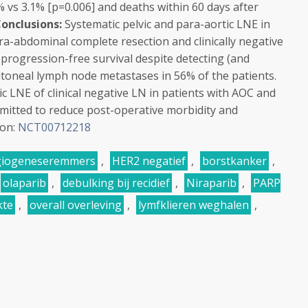
% vs 3.1% [p=0.006] and deaths within 60 days after
onclusions:
Systematic pelvic and para-aortic LNE in
ra-abdominal complete resection and clinically negative
progression-free survival despite detecting (and
itoneal lymph node metastases in 56% of the patients.
ic LNE of clinical negative LN in patients with AOC and
mitted to reduce post-operative morbidity and
ion:
NCT00712218
giogeneseremmers
,
HER2 negatief
,
borstkanker
,
olaparib
,
debulking bij recidief
,
Niraparib
,
PARP
kte
,
overall overleving
,
lymfklieren weghalen
,