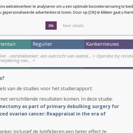
ons websiteverkeer te analyseren om u een optimale bezoekerservaring te bied
 gepersonaliseerde advertenties te tonen. Door op [OK] te klikken gaat u hie
Ok
Meer details
entair
Regulier
Kankernieuws
ier - eierstokkanker: een overzicht van aantal…
>
Operatie bij recid
erwijdering van…
>
s?
tels van de studies voor het studierapport:
met verschillende resultaten komen. In deze studie:
nectomy as part of primary debulking surgery for
ed ovarian cancer: Reappraisal in the era of
anker inclusief de lymfklieren een beter effect te