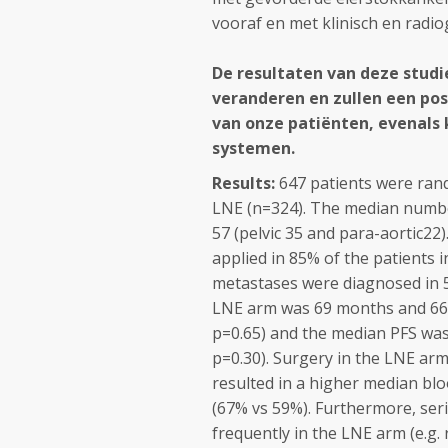
vooraf en met klinisch en radio
De resultaten van deze studi
veranderen en zullen een pos
van onze patiënten, evenals
systemen.
Results:
647 patients were ran
LNE (n=324). The median numbe
57 (pelvic 35 and para-aortic2
applied in 85% of the patients
metastases were diagnosed in 5
LNE arm was 69 months and 66 
p=0.65) and the median PFS was
p=0.30). Surgery in the LNE ar
resulted in a higher median blo
(67% vs 59%). Furthermore, ser
frequently in the LNE arm (e.g.