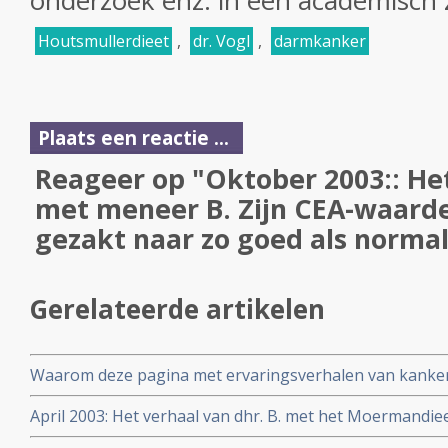
onderzoek enz. in een academisch 
Houtsmullerdieet
,
dr. Vogl
,
darmkanker
Plaats een reactie ...
Reageer op "Oktober 2003:: He
met meneer B. Zijn CEA-waarde
gezakt naar zo goed als norma
Gerelateerde artikelen
Waarom deze pagina met ervaringsverhalen van kanke
April 2003: Het verhaal van dhr. B. met het Moermandie
methylglyoxal voor zijn uitgezaaide darmkanker - ade