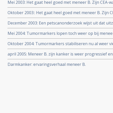
Mei 2003: Het gaat heel goed met meneer B. Zijn CEA-w
Oktober 2003:: Het gaat heel goed met meneer B. Zijn 
naar zo goed als normale waarden.
December 2003: Een petscanonderzoek wijst uit dat uitz
meer traceerbaar zijn en CEA-marker zakt verder terug
Mei 2004: Tumormarkers lopen toch weer op bij meneer
door zijn aanpak met dieet, suppletie en methylglyoxal.
waren toch gegroeid t.o.v. vorig jaar.
Oktober 2004: Tumormarkers stabiliseren nu al weer vi
hij voelt zich nog altijd prima met uitstekende kwaliteit 
april 2005: Meneer B. zijn kanker is weer progressief en h
methylglyoxal. Inmiddels onder behandeling bij dr. Vogl.
Darmkanker: ervaringsverhaal meneer B.
alle rust ingeslapen.