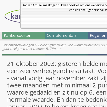
Kanker Actueel maakt gebruik van cookies om ons websiteverk
cookies om u gepersonalisee
Kankersoorten
Complementair
Regulier
Patiëntenervaringen
>
Ervaringsverhalen van kankerpatiënten op 
gaat heel goed met meneer B. Zijn…
>
21 oktober 2003: gisteren belde m
een zeer verheugend resultaat. Voo
- vanaf vorig jaar november zakt z
twee maanden met minimaal 2 punt
waarde gedaald en zit nu op 6, een
normale waarde. En dan te beden
januari 2002 te horen kreeg dat hij