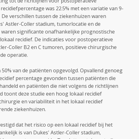
ng tot de richtlijnen voor postoperatieve
l recidiefpercentage was 22.5% met een variatie van 9-
 De verschillen tussen de ziekenhuizen waren
kes' Astler-Coller stadium, tumorlocatie en de
 waren significante onafhankelijke prognostische
lokaal recidief. De indicaties voor postoperatieve
ler-Coller B2 en C tumoren, positieve chirurgische
 de operatie.
in 50% van de patiënten opgevolgd. Opvallend genoeg
recidief percentage gevonden tussen patiënten die
handeld en patiënten die niet volgens de richtlijnen
toont deze studie een hoog lokaal recidief
rurgie en variabiliteit in het lokaal recidief
rende ziekenhuizen.
stigd dat het risico op een lokaal recidief bij het
kelijk is van Dukes' Astler-Coller stadium,