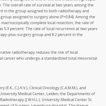
e. The overall rate of survival at two years among the
ent in the group assigned to both radiotherapy and
e group assigned to surgery alone (P=0.84). Among the
macroscopically complete local resection, the rate of
s 5.3 percent. The rate of local recurrence at two years
rapy-plus-surgery group and 8.2 percent in the
ative radiotherapy reduces the risk of local
tal cancer who undergo a standardized total mesorectal
(E.K., C.J.H.V.), Clinical Oncology (C.A.M.M.), and
n University Medical Center, Leiden; the Departments of
d Radiotherapy (J.W.H.L.), University Medical Center St.
ment of Surgery, Leyenburg Hospital, The Hague