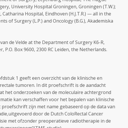
gery, University Hospital Groningen, Groningen (T.W.);
Catharina Hospital, Eindhoven (H.J.T.R.) — all in the
ts of Surgery (L.P.) and Oncology (B.G.), Akademiska
. van de Velde at the Department of Surgery K6-R,
r, P.O. Box 9600, 2300 RC Leiden, the Netherlands.
fdstuk 1 geeft een overzicht van de klinische en
rectale tumoren. In dit proefschrift is de aandacht
dat het onderzoeken van de moleculaire achtergrond
matie kan verschaffen voor het bepalen van klinische
it proefschrift zijn met name gebaseerd op de data van
die,uitgevoerd door de Dutch ColoRectal Cancer
isie met ofzonder preoperatieve radiotherapie in de