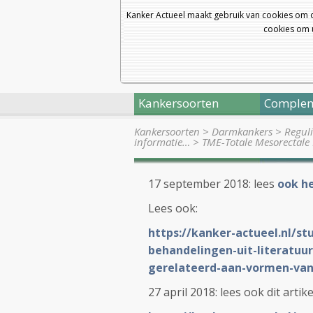
Kanker Actueel maakt gebruik van cookies om 
cookies om u
Kankersoorten
Complem
Kankersoorten
>
Darmkankers
>
Regul
informatie…
>
TME-Totale Mesorectale 
17 september 2018: lees
ook h
Lees ook:
https://kanker-actueel.nl/st
behandelingen-uit-literatuur
gerelateerd-aan-vormen-va
27 april 2018: lees ook dit artike