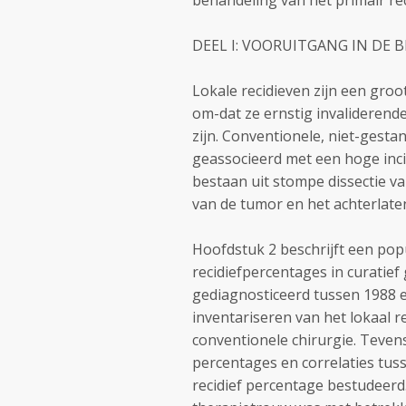
behandeling van het primair r
DEEL I: VOORUITGANG IN DE
Lokale recidieven zijn een gro
om-dat ze ernstig invalideren
zijn. Conventionele, niet-gesta
geassocieerd met een hoge inci
bestaan uit stompe dissectie va
van de tumor en het achterlate
Hoofdstuk 2 beschrijft een popu
recidiefpercentages in curatie
gediagnosticeerd tussen 1988 e
inventariseren van het lokaal 
conventionele chirurgie. Tevens 
percentages en correlaties tus
recidief percentage bestudeerd