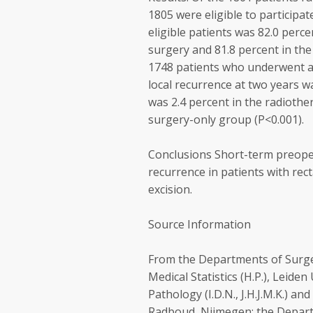
1805 were eligible to participat
eligible patients was 82.0 perc
surgery and 81.8 percent in th
1748 patients who underwent a 
local recurrence at two years wa
was 2.4 percent in the radiothe
surgery-only group (P<0.001).
Conclusions Short-term preoper
recurrence in patients with rec
excision.
Source Information
From the Departments of Surgery 
Medical Statistics (H.P.), Leide
Pathology (I.D.N., J.H.J.M.K.) an
Radboud, Nijmegen; the Depart