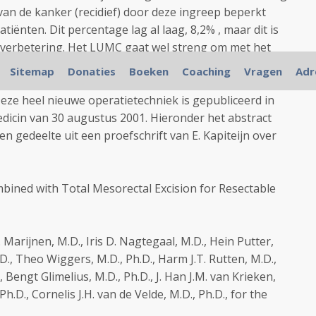
n de kanker (recidief) door deze ingreep beperkt
atiënten. Dit percentage lag al laag, 8,2% , maar dit is
e verbetering. Het LUMC gaat wel streng om met het
 en informatie. De operatie mag alleen uitgevoerd
Sitemap
Donaties
Boeken
Coaching
Vragen
Adr
hirurgen de operatie niet zorgvuldig genoeg uitvoeren
 Deze heel nieuwe operatietechniek is gepubliceerd in
icin van 30 augustus 2001. Hieronder het abstract
n gedeelte uit een proefschrift van E. Kapiteijn over
ined with Total Mesorectal Excision for Resectable
. Marijnen, M.D., Iris D. Nagtegaal, M.D., Hein Putter,
.D., Theo Wiggers, M.D., Ph.D., Harm J.T. Rutten, M.D.,
 Bengt Glimelius, M.D., Ph.D., J. Han J.M. van Krieken,
Ph.D., Cornelis J.H. van de Velde, M.D., Ph.D., for the
p