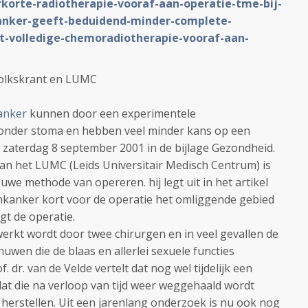
rkorte-radiotherapie-vooraf-aan-operatie-tme-bij-
anker-geeft-beduidend-minder-complete-
et-volledige-chemoradiotherapie-vooraf-aan-
Volkskrant en LUMC
anker
kunnen door een experimentele
zonder stoma en hebben veel minder kans op een
t zaterdag 8 september 2001 in de bijlage Gezondheid.
 van het LUMC (Leids Universitair Medisch Centrum) is
uwe methode van opereren. hij legt uit in het artikel
mkanker kort voor de operatie het omliggende gebied
gt de operatie.
rkt wordt door twee chirurgen en in veel gevallen de
uwen die de blaas en allerlei sexuele functies
. dr. van de Velde vertelt dat nog wel tijdelijk een
at die na verloop van tijd weer weggehaald wordt
 herstellen. Uit een jarenlang onderzoek is nu ook nog