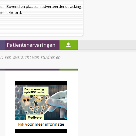
a
a
Startpagina
Nieuwsbrief
a
en. Bovendien plaatsen adverteerders tracking
rmee akkoord.
Alleen in de titels zoeken
Patiëntenervaringen
: een overzicht van studies en