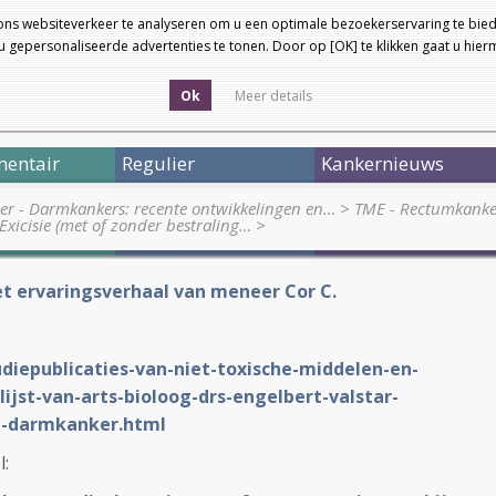
ons websiteverkeer te analyseren om u een optimale bezoekerservaring te bied
 gepersonaliseerde advertenties te tonen. Door op [OK] te klikken gaat u hie
Ok
Meer details
entair
Regulier
Kankernieuws
ier - Darmkankers: recente ontwikkelingen en…
>
TME - Rectumkanker
Exicisie (met of zonder bestraling…
>
et ervaringsverhaal van meneer Cor C.
udiepublicaties-van-niet-toxische-middelen-en-
lijst-van-arts-bioloog-drs-engelbert-valstar-
n-darmkanker.html
l: