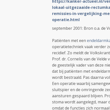
https://kanker-actueel.nl/ve
lokaal-uitgezaaide-rectumk
remissies-in-vergelijking-m
operatie.html
september 2001: Bron o.a. de 
Patiënten met een
endeldarmk
operatietechniek vaak verder 
recidief. Zo meldt de Volkskran
Prof. dr. Cornelis van de Velde
de geestelijk vader van deze nie
dat bij patiënten met endeldar
wordt bestraald. Pas daarna vol
Een operatie waarbij samengewe
sluitspier en de omringende zen
aansturen gespaard blijven. Prof
stoma wordt aangelegd, maar d
omdat de functies zich normaal