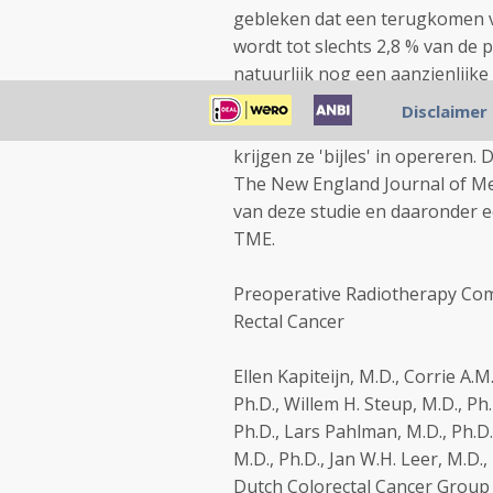
gebleken dat een terugkomen va
wordt tot slechts 2,8 % van de p
natuurlijk nog een aanzienlijk
delen van deze nieuwe techniek
Disclaimer
worden in het LUMC en zodra c
krijgen ze 'bijles' in opereren.
The New England Journal of Med
van deze studie en daaronder ee
TME.
Preoperative Radiotherapy Comb
Rectal Cancer
Ellen Kapiteijn, M.D., Corrie A.M
Ph.D., Willem H. Steup, M.D., Ph
Ph.D., Lars Pahlman, M.D., Ph.D.,
M.D., Ph.D., Jan W.H. Leer, M.D., 
Dutch Colorectal Cancer Grou