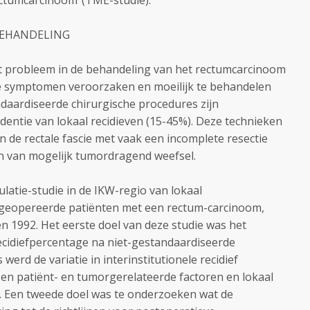
ectumcarcinoom"(TME-studie).
 BEHANDELING
ot probleem in de behandeling van het rectumcarcinoom
de symptomen veroorzaken en moeilijk te behandelen
ndaardiseerde chirurgische procedures zijn
dentie van lokaal recidieven (15-45%). Deze technieken
n de rectale fascie met vaak een incomplete resectie
n van mogelijk tumordragend weefsel.
latie-studie in de IKW-regio van lokaal
f geopereerde patiënten met een rectum-carcinoom,
n 1992. Het eerste doel van deze studie was het
recidiefpercentage na niet-gestandaardiseerde
werd de variatie in interinstitutionele recidief
sen patiënt- en tumorgerelateerde factoren en lokaal
. Een tweede doel was te onderzoeken wat de