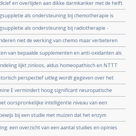
icief en overlijden aan dikke darmkanker met de helft.
rminderen bijwerkingen
l bepalen het succes copy 1
suppletie als ondersteuning bij chemotherapie is
lhuis beschrijft een aantal belangrijke tips
suppletie als ondersteuning bij radiotherapie -
lhuis geeft een aantal nuttige tips
inderen niet de werking van chemo maar verbeteren
 de bijwerking, aldus artikel van Amerikaanse arts en
ten van bepaalde supplementen en anti-oxidanten als
delingen van kanker
deling lijkt zinloos, aldus homeopathisch en NTTT
istorisch perspectief uitleg wordt gegeven over het
bij kanker en positieve effect van o.a. vitamines C en
ine E vermindert hoog significant neuropatische
Artikel update 12 mei 2010
t oorspronkelijke intelligentie niveau van een
ewijs bij een studie met muizen dat het enzym
 aanvulling bij de chemokuur doxorubicine hartschade
g: een overzicht van een aantal studies en opinies