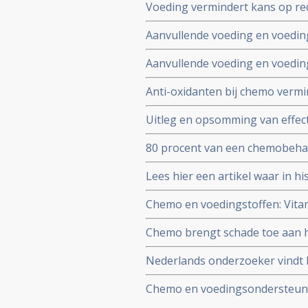
Voeding vermindert kans op red
versterken effect chemo en ve
Weinig koolhydraten en zetmee
Aanvullende voeding en voeding
belangrijk. Natuurarts Johan Bo
Aanvullende voeding en voeding
bestraling. Natuurarts Johan Bo
Anti-oxidanten bij chemo verm
juist het effect en verminderen
Uitleg en opsomming van effec
oncoloog MD. Hoffer.
aanvulling bij reguliere behan
80 procent van een chemobehan
arts J.P. Huijsen
Lees hier een artikel waar in h
nadelige effect van chemokuren 
Chemo en voedingstoffen: Vitam
B17
schade door chemo (cisplatin). 
Chemo brengt schade toe aan he
genezen kankerpatiënt.
Nederlands onderzoeker vindt b
superoxide dismutase (SOD) als
Chemo en voedingsondersteunin
kan voorkomen