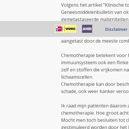
Volgens het artikel "Klinische t
Geneesmiddelenbulletin van ok
gemetastaseerde maligniteiten b
zijn onder meer het verlengen v
Disclaimer
daarvan. In de praktijk betekent
aangetast door de meeste comb
Chemotherapie betekent voor h
immuunsysteem ook een flinke 
zelf en stoffen die vrijkomen 
lichaamscellen.
Chemotherapie kan door beschad
schade, ook weer kanker veroor
Ik raad mijn patiënten daarom 
chemotherapie. Hoe groot acht 
Mocht men toch besluiten tot c
gestimuleerd worden door het 