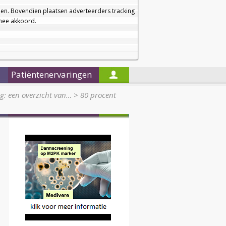
a
a
Startpagina
Nieuwsbrief
a
en. Bovendien plaatsen adverteerders tracking
rmee akkoord.
Alleen in de titels zoeken
Patiëntenervaringen
: een overzicht van…
>
80 procent