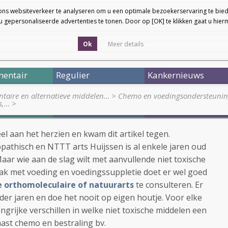
ons websiteverkeer te analyseren om u een optimale bezoekerservaring te bied
 gepersonaliseerde advertenties te tonen. Door op [OK] te klikken gaat u hie
Ok
Meer details
entair
Regulier
Kankernieuws
taire en alternatieve middelen…
>
Chemo en voedingsondersteuning
s,…
>
eel aan het herzien en kwam dit artikel tegen.
athisch en NTTT arts Huijssen is al enkele jaren oud
Maar wie aan de slag wilt met aanvullende niet toxische
k met voeding en voedingssuppletie doet er wel goed
 orthomoleculaire of natuurarts
te consulteren. Er
 der jaren en doe het nooit op eigen houtje. Voor elke
grijke verschillen in welke niet toxische middelen een
aast chemo en bestraling bv.