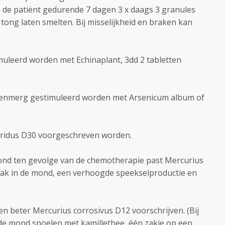
de patiënt gedurende 7 dagen 3 x daags 3 granules
tong laten smelten. Bij misselijkheid en braken kan
leerd worden met Echinaplant, 3dd 2 tabletten
beenmerg gestimuleerd worden met Arsenicum album of
orridus D30 voorgeschreven worden.
 mond ten gevolge van de chemotherapie past Mercurius
aak in de mond, een verhoogde speekselproductie en
en beter Mercurius corrosivus D12 voorschrijven. (Bij
 de mond spoelen met kamillethee, één zakje op een