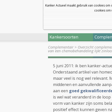
Kanker Actueel maakt gebruik van cookies om 
cookies om u
Kankersoorten
Complem
Complementair
>
Overzicht complemen
van een chemobehandeling lijkt zinloo
5 juni 2011: ik ben kanker-actu
Onderstaand artikel van homeop
maar veel is nog wel relevant. 
middenen en aanvullende aanpa
aan een
goed gekwalificeerde
is wel wat veranderd in de loop
vorm van kanker zijn soms belan
positief effect kunnen geven n