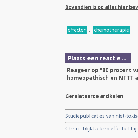
Bovendien is op alles hier b
effecten
,
chemotherapie
Plaats een reactie ...
Reageer op "80 procent va
homeopathisch en NTTT art
Gerelateerde artikelen
Studiepublicaties van niet-toxi
arts-bioloog drs. Engelbert Va
Chemo blijkt alleen effectief bi
priming. Vitamines en voeding