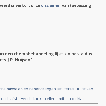
eweerd onverkort onze
disclaimer
van toepassing
n een chemobehandeling lijkt zinloos, aldus
s J.P. Huijsen"
sche middelen en behandelingen uit literatuurlijst van
lstar naast chemo ongeacht de vorm van kanker
j reeds afstervende kankercellen - mitochondriale
sstoffen bevorderen mitochondriale priming en