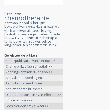
bijwerkingen
chemotherapie
radiotherapie
darmkanker
borstkanker
eierstokkanker
kwaliteit
overall overleving
van leven
bestraling
ziektevrije overleving
anti-
immuuntherapie
PD medicijnen
niet-kleincellige
kankerpatienten
longkanker
gerandomiseerde studie
Gerelateerde artikelen
Studiepublicaties van niet-toxische
>>
Chemo blijkt alleen effectief >>
Voeding vermindert kans op >>
Aanvullende voeding en
voedingsuppletie >>
Aanvullende voeding en
voedingsuppletie >>
Anti-oxidanten bij chemo
verminderen >>
Uitleg en opsomming van effecten >>
80 procent van een
chemobehandeling >>
Lees hier een artikel waar >>