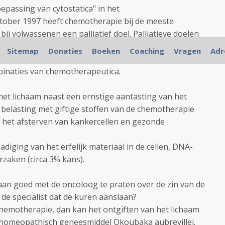
oepassing van cytostatica" in het
tober 1997 heeft chemotherapie bij de meeste
ij volwassenen een palliatief doel. Palliatieve doelen
an het leven of het verbeteren van de kwaliteit
Sitemap
Donaties
Boeken
Coaching
Vragen
Adr
 dit echter dat de kwaliteit van leven ernstig wordt
inaties van chemotherapeutica.
et lichaam naast een ernstige aantasting van het
belasting met giftige stoffen van de chemotherapie
na het afsterven van kankercellen en gezonde
iging van het erfelijk materiaal in de cellen, DNA-
zaken (circa 3% kans).
aan goed met de oncoloog te praten over de zin van de
de specialist dat de kuren aanslaan?
hemotherapie, dan kan het ontgiften van het lichaam
homeopathisch geneesmiddel Okoubaka aubrevillei.