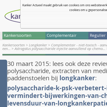
Kanker Actueel maakt gebruik van cookies om ons websiteverk
cookies om u gepersonalisee
Kankersoorten
Complementair
Regulier
Kankersoorten
>
Longkanker
>
Complementair - niet-toxisch - aan
een…
>
Astragalus polysaccharide injectie aanvullend op chemo…
30 maart 2015: lees ook deze revie
polysaccharide, extracten van medi
paddenstoelen bij
longkanker
:
polysaccharide-k-psk-verbeter
vermindert-bijwerkingen-van-c
levensduur-van-longkankerpatien