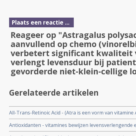
Plaats een reactie ...
Reageer op "Astragalus polysac
aanvullend op chemo (vinorelbi
verbetert significant kwaliteit
verlengt levensduur bij patien
gevorderde niet-klein-cellige 
Gerelateerde artikelen
All-Trans-Retinoic Acid - (Atra is een vorm van vitamin
niet-klein-cellige longkanker zorgt voor significant lan
Antioxidanten - vitamines bewijzen levensverlengende e
gerandomiseerde fase II studie.
levensduur van 2 jaar naar 4,3 jaar - bij niet-klein-cell