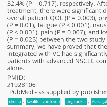
32.4% (P = 0.717), respectively. Aft
treatment, there were significant d
overall patient QOL (P = 0.003), ph
(P = 0.01), fatigue (P < 0.001), na
(P < 0.001), pain (P = 0.007), and lo
(P = 0.023) between the two study 
summary, we have proved that the
integrated with VC had significant
patients with advanced NSCLC co
alone.
PMID:
21928106
[PubMed - as supplied by publisher
chemo
,
kwaliteit van leven
,
longkanker
,
Astragal