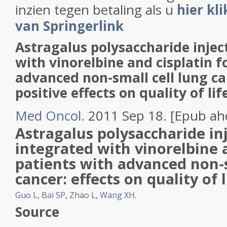
inzien tegen betaling als u
hier kl
van Springerlink
Astragalus polysaccharide injec
with vinorelbine and cisplatin f
advanced non-small cell lung can
positive effects on quality of li
Med Oncol.
2011 Sep 18. [Epub ahe
Astragalus polysaccharide in
integrated with vinorelbine a
patients with advanced non-s
cancer: effects on quality of l
Guo L
,
Bai SP
,
Zhao L
,
Wang XH
.
Source