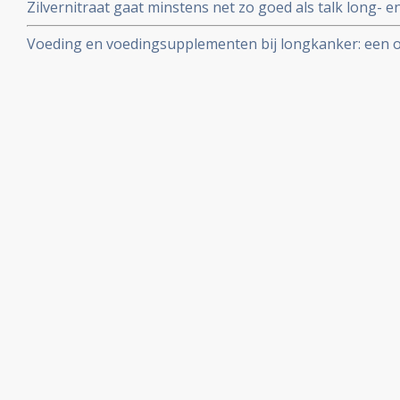
Zilvernitraat gaat minstens net zo goed als talk long- 
ontstekingen/vocht) tegen. Talk is al superieur aan de 
Voeding en voedingsupplementen bij longkanker: een ov
zilvernitraat nog effectiever dan talk.
studies en recente ontwikkelingen. Artikel update 15 ap