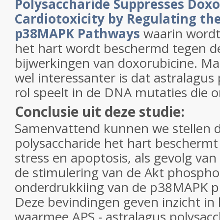
Polysaccharide Suppresses Doxo
Cardiotoxicity by Regulating th
p38MAPK Pathways
waarin word
het hart wordt beschermd tegen d
bijwerkingen van doxorubicine. Ma
wel interessanter is dat astralagus
rol speelt in de DNA mutaties die 
Conclusie uit deze studie:
Samenvattend kunnen we stellen da
polysaccharide het hart beschermt
stress en apoptosis, als gevolg van
de stimulering van de Akt phospho
onderdrukkiing van de p38MAPK p
Deze bevindingen geven inzicht i
waarmee APS - astralagus polysacc