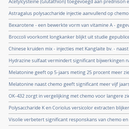
Acetylcysteine (Glutathion) toegevoegd aan prednison 
aanzienlijk kwaliteit van leven
significant beter effect bij idiopathische longfibrose en 
Astragalus polysaccharide injectie aanvullend op chemo 
leven blijkt uit dubbelblinde ge
verbetert significant kwaliteit van leven en verlengt le
Bexarotene - een bewerkte vorm van vitamine A - gegev
gevorderde niet-klein-cellige longkanker
geeft betere kwaliteit van leven en betere overleving b
Broccoli voorkomt longkanker blijkt uit studie gepublic
uitzaaiïngen in de longen.
Chinese kruiden mix - injecties met Kanglaite bv. - naas
tweejaars en driejaars overlevingscijfers en superieure 
Hydrazine sulfaat vermindert significant bijwerkingen 
chemo bij niet-klein-cellige longkanker
significant mediane levensduur met 40 procent bij niet-k
Melatonine geeft op 5-jaars meting 25 procent meer ziek
longkankerpatiënten aldus gerandomiseerde studie fase
patienten met operabele niet-kleincellige longkanker sta
Melatonine naast chemo geeft significant meer vijf jaar
placebo copy 1
en betere kwaliteit van leven dan alleen een behandeli
OK-432 zorgt in vergelijking met chemo voor langere zie
overleving bij niet vooaf behandelde longkanker met uit
Polysaccharide K en Coriolus versicolor extracten blijken
aanvullend op andere behandelingen voor longkanker bl
Visolie verbetert significant responskans van chemo en
significant mediaan langere overleving bij niet-klein-ce