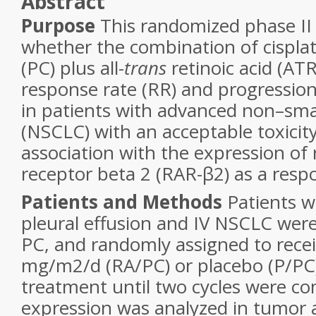
Abstract
Purpose
This randomized phase II 
whether the combination of cisplat
(PC) plus all-
trans
retinoic acid (AT
response rate (RR) and progression-
in patients with advanced non–smal
(NSCLC) with an acceptable toxicity 
association with the expression of r
receptor beta 2 (RAR-β2) as a resp
Patients and Methods
Patients wi
pleural effusion and IV NSCLC were
PC, and randomly assigned to rece
mg/m
2
/d (RA/PC) or placebo (P/PC
treatment until two cycles were c
expression was analyzed in tumor 