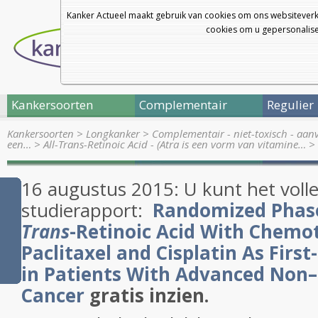
Kanker Actueel maakt gebruik van cookies om ons websiteverk
cookies om u gepersonalisee
Kankersoorten
Complementair
Regulier
Kankersoorten
>
Longkanker
>
Complementair - niet-toxisch - aan
een…
>
All-Trans-Retinoic Acid - (Atra is een vorm van vitamine…
>
16 augustus 2015: U kunt het voll
studierapport:
Randomized Phase I
Trans
-Retinoic Acid With Chemo
Paclitaxel and Cisplatin As Firs
in Patients With Advanced Non–
Cancer
gratis inzien.