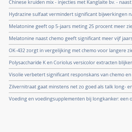
Chinese kruiden mix - injecties met Kanglaite bv. - naas
tweejaars en driejaars overlevingscijfers en superieure 
Hydrazine sulfaat vermindert significant bijwerkingen 
chemo bij niet-klein-cellige longkanker
significant mediane levensduur met 40 procent bij niet-k
Melatonine geeft op 5-jaars meting 25 procent meer ziek
longkankerpatiënten aldus gerandomiseerde studie fase
patienten met operabele niet-kleincellige longkanker sta
Melatonine naast chemo geeft significant meer vijf jaar
placebo copy 1
en betere kwaliteit van leven dan alleen een behandeli
OK-432 zorgt in vergelijking met chemo voor langere zie
overleving bij niet vooaf behandelde longkanker met uit
Polysaccharide K en Coriolus versicolor extracten blijken
aanvullend op andere behandelingen voor longkanker bl
Visolie verbetert significant responskans van chemo en
significant mediaan langere overleving bij niet-klein-ce
Zilvernitraat gaat minstens net zo goed als talk long- 
ontstekingen/vocht) tegen. Talk is al superieur aan de 
Voeding en voedingsupplementen bij longkanker: een ov
zilvernitraat nog effectiever dan talk.
studies en recente ontwikkelingen. Artikel update 15 ap