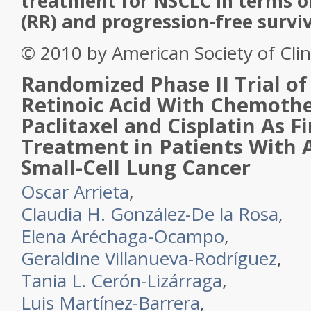
treatment for NSCLC in terms o
(RR) and progression-free surviv
© 2010 by American Society of Clin
Randomized Phase II Trial of 
Retinoic Acid With Chemoth
Paclitaxel and Cisplatin As Fi
Treatment in Patients With
Small-Cell Lung Cancer
Oscar Arrieta
,
Claudia H. González-De la Rosa
,
Elena Aréchaga-Ocampo
,
Geraldine Villanueva-Rodríguez
,
Tania L. Cerón-Lizárraga
,
Luis Martínez-Barrera
,