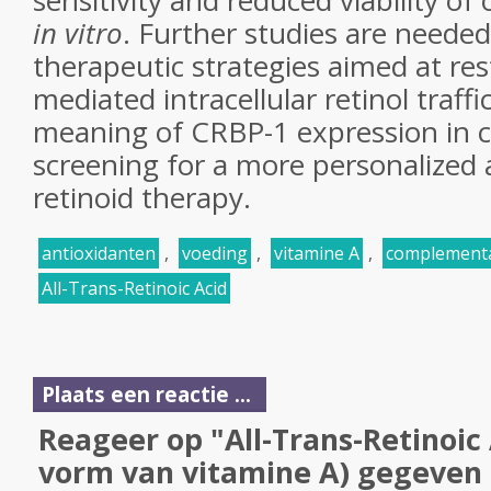
sensitivity and reduced viability of 
in vitro
. Further studies are neede
therapeutic strategies aimed at re
mediated intracellular retinol traff
meaning of CRBP-1 expression in c
screening for a more personalized 
retinoid therapy.
antioxidanten
,
voeding
,
vitamine A
,
complementa
All-Trans-Retinoic Acid
Plaats een reactie ...
Reageer op "All-Trans-Retinoic A
vorm van vitamine A) gegeven 