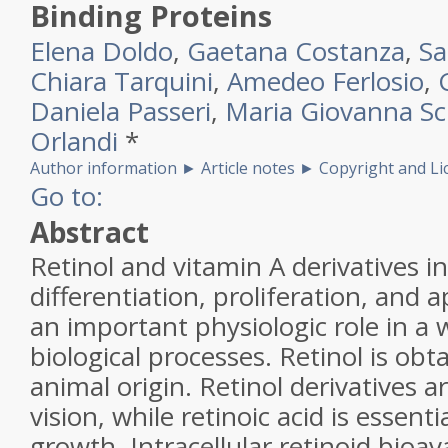
Binding Proteins
Elena Doldo
,
Gaetana Costanza
,
Sa
Chiara Tarquini
,
Amedeo Ferlosio
,
Daniela Passeri
,
Maria Giovanna Sci
Orlandi
*
Author information
►
Article notes
►
Copyright and Li
Go to:
Abstract
Retinol and vitamin A derivatives in
differentiation, proliferation, and 
an important physiologic role in a 
biological processes. Retinol is ob
animal origin. Retinol derivatives 
vision, while retinoic acid is essent
growth. Intracellular retinoid bioavai