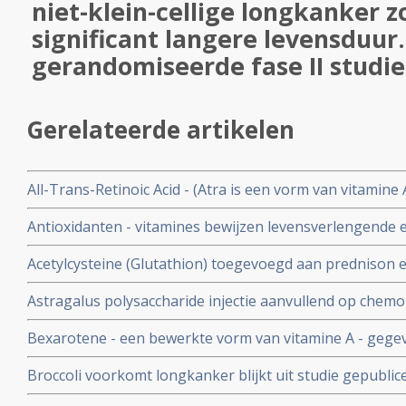
niet-klein-cellige longkanker z
significant langere levensduur.
gerandomiseerde fase II studie
Gerelateerde artikelen
All-Trans-Retinoic Acid - (Atra is een vorm van vitamin
niet-klein-cellige longkanker zorgt voor significant lan
Antioxidanten - vitamines bewijzen levensverlengende e
gerandomiseerde fase II studie.
levensduur van 2 jaar naar 4,3 jaar - bij niet-klein-cell
Acetylcysteine (Glutathion) toegevoegd aan prednison 
aanzienlijk kwaliteit van leven
significant beter effect bij idiopathische longfibrose en 
Astragalus polysaccharide injectie aanvullend op chemo 
leven blijkt uit dubbelblinde ge
verbetert significant kwaliteit van leven en verlengt le
Bexarotene - een bewerkte vorm van vitamine A - gegev
gevorderde niet-klein-cellige longkanker
geeft betere kwaliteit van leven en betere overleving b
Broccoli voorkomt longkanker blijkt uit studie gepublic
uitzaaiïngen in de longen.