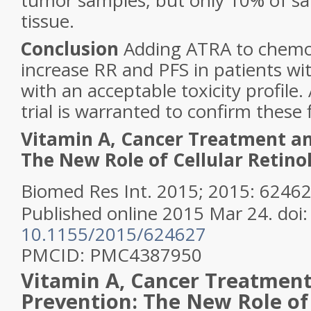
tumor samples, but only 10% of sa
tissue.
Conclusion
Adding ATRA to chemo
increase RR and PFS in patients w
with an acceptable toxicity profile. A
trial is warranted to confirm these 
Vitamin A, Cancer Treatment an
The New Role of Cellular Retino
Biomed Res Int. 2015; 2015: 62462
Published online 2015 Mar 24.
doi
10.1155/2015/624627
PMCID:
PMC4387950
Vitamin A, Cancer Treatmen
Prevention: The New Role of 