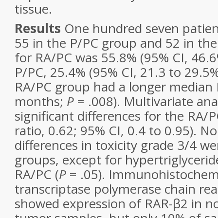
tissue.
Results
One hundred seven patient
55 in the P/PC group and 52 in th
for RA/PC was 55.8% (95% CI, 46.6
P/PC, 25.4% (95% CI, 21.3 to 29.5
RA/PC group had a longer median 
months;
P
= .008). Multivariate an
significant differences for the RA/
ratio, 0.62; 95% CI, 0.4 to 0.95). No
differences in toxicity grade 3/4 
groups, except for hypertriglycer
RA/PC (
P
= .05). Immunohistochemi
transcriptase polymerase chain rea
showed expression of RAR-β2 in nor