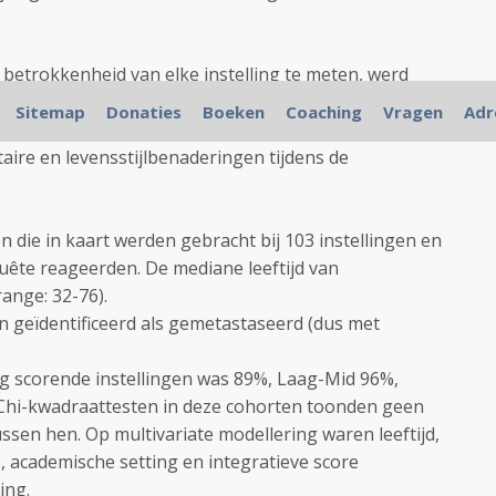
 betrokkenheid van elke instelling te meten, werd
tion
een scoresysteem ontwikkeld en werden
Sitemap
Donaties
Boeken
Coaching
Vragen
Adr
ondervraagd over de opleiding, beschikbaarheid en
aire en levensstijlbenaderingen tijdens de
n die in kaart werden gebracht bij 103 instellingen en
ête reageerden. De mediane leeftijd van
ange: 32-76).
n geïdentificeerd als gemetastaseerd (dus met
ag scorende instellingen was 89%, Laag-Mid 96%,
hi-kwadraattesten in deze cohorten toonden geen
 tussen hen. Op multivariate modellering waren leeftijd,
, academische setting en integratieve score
ing.