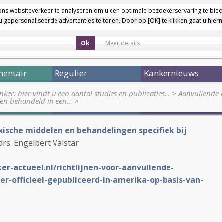
ons websiteverkeer te analyseren om u een optimale bezoekerservaring te bied
 gepersonaliseerde advertenties te tonen. Door op [OK] te klikken gaat u hie
Ok
Meer details
entair
Regulier
Kankernieuws
nker: hier vindt u een aantal studies en publicaties…
>
Aanvullende 
den behandeld in een…
>
toxische middelen en behandelingen specifiek bij
drs. Engelbert Valstar
er-actueel.nl/richtlijnen-voor-aanvullende-
r-officieel-gepubliceerd-in-amerika-op-basis-van-