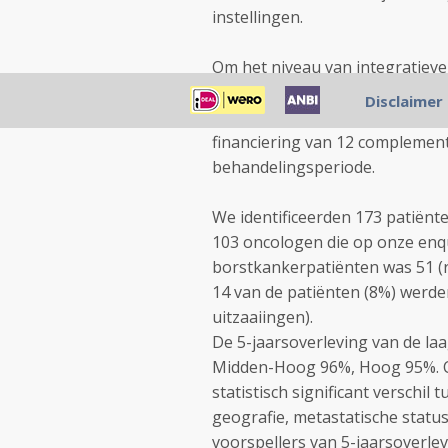
instellingen.
Om het niveau van integratieve
samen met de
Samueli Founda
Disclaimer
oncologen van elke instelling 
financiering van 12 complement
behandelingsperiode.
We identificeerden 173 patiënte
103 oncologen die op onze enqu
borstkankerpatiënten was 51 (r
14 van de patiënten (8%) werde
uitzaaiingen).
De 5-jaarsoverleving van de la
Midden-Hoog 96%, Hoog 95%. C
statistisch significant verschil
geografie, metastatische status
voorspellers van 5-jaarsoverlev