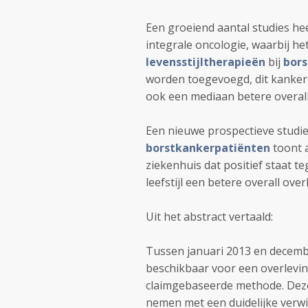
Een groeiend aantal studies h
integrale oncologie, waarbij h
levensstijltherapieën
bij
bor
worden toegevoegd, dit kankerp
ook een mediaan betere overall
Een nieuwe prospectieve studie 
borstkankerpatiënten
toont 
ziekenhuis dat positief staat
leefstijl een betere overall ove
Uit het abstract vertaald:
Tussen januari 2013 en decemb
beschikbaar voor een overlevi
claimgebaseerde methode. Deze
nemen met een duidelijke verw