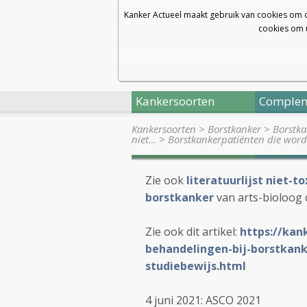
Kanker Actueel maakt gebruik van cookies om 
cookies om u
Kankersoorten
Complem
Kankersoorten
>
Borstkanker
>
Borstka
niet…
>
Borstkankerpatiënten die wor
Zie ook
literatuurlijst niet-
borstkanker
van arts-bioloog 
Zie ook dit artikel:
https://kank
behandelingen-bij-borstkanke
studiebewijs.html
4 juni 2021: ASCO 2021