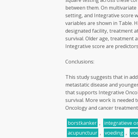
square testing across these coho
between them. On multivariate 
setting, and Integrative score w
variables are shown in Table. 
designated facility, treatment 
survival. Older age, treatment 
Integrative score are predictors
Conclusions:
This study suggests that in addi
metastatic disease and younger 
that supports Integrative Onc
survival. More work is needed t
Oncology and cancer treatment
borstkanker
,
integratieve o
acupunctuur
,
voeding
,
vo