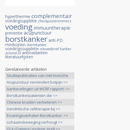
complementair
hyperthermie
voedingsuppletie
checkpointremmers
voeding
immuuntherapie
acupunctuur
preventie
borstkanker
anti-PD
medicijnen
darmkanker
voedingssuppletie
nieuwsbrief kanker-
antioxidanten
actueel.nl
literatuurlijsten
Gerelateerde artikelen
Studiepublicaties van niet-toxische
>>
Acupunctuur vermindert botpijn >>
Aanbevelingen uit WCRF rapport: >>
Borstkankerpatiënten die >>
Chinese kruiden verbeteren >>
Dendritische celtherapie bij >>
Ervaringsverhalen Borstkanker: >>
Lichaamsbeweging verhoogt >>
GLA (Gamma Linolenic Acid) >>