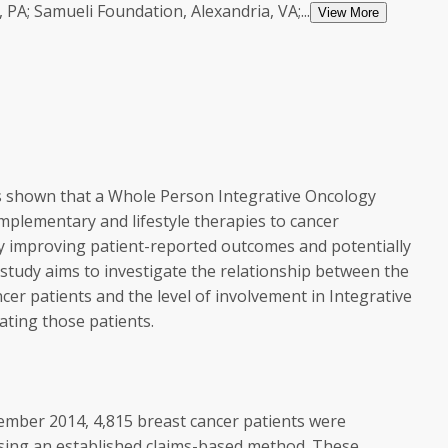
PA; Samueli Foundation, Alexandria, VA;...
View More
s shown that a Whole Person Integrative Oncology
mplementary and lifestyle therapies to cancer
by improving patient-reported outcomes and potentially
s study aims to investigate the relationship between the
cer patients and the level of involvement in Integrative
ating those patients.
mber 2014, 4,815 breast cancer patients were
 using an established claims-based method. These