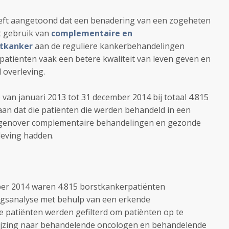
eeft aangetoond dat een benadering van een zogeheten
et gebruik van
complementaire en
stkanker
aan de reguliere kankerbehandelingen
atiënten vaak een betere kwaliteit van leven geven en
 overleving.
van januari 2013 tot 31 december 2014 bij totaal 4.
815
aan dat die patiënten die werden behandeld in een
 tegenover complementaire behandelingen en gezonde
rleving hadden.
er 2014 waren 4.815 borstkankerpatiënten
ngsanalyse met behulp van een erkende
 patiënten werden gefilterd om patiënten op te
ijzing naar behandelende oncologen en behandelende