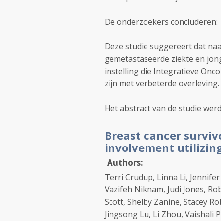
De onderzoekers concluderen:
Deze studie suggereert dat naas
gemetastaseerde ziekte en jong
instelling die Integratieve On
zijn met verbeterde overleving.
Het abstract van de studie we
Breast cancer survivo
involvement utilizin
Authors:
Terri Crudup, Linna Li, Jennife
Vazifeh Niknam, Judi Jones, Ro
Scott, Shelby Zanine, Stacey Ro
Jingsong Lu, Li Zhou, Vaishali