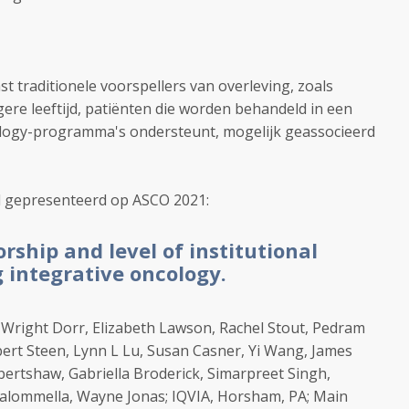
t traditionele voorspellers van overleving, zoals
ere leeftijd, patiënten die worden behandeld in een
cology-programma's ondersteunt, mogelijk geassocieerd
rd gepresenteerd op ASCO 2021:
rship and level of institutional
g integrative oncology.
r Wright Dorr, Elizabeth Lawson, Rachel Stout, Pedram
bert Steen, Lynn L Lu, Susan Casner, Yi Wang, James
bertshaw, Gabriella Broderick, Simarpreet Singh,
 Palommella, Wayne Jonas; IQVIA, Horsham, PA; Main