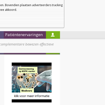
a
a
Startpagina
Nieuwsbrief
a
en. Bovendien plaatsen adverteerders tracking
rmee akkoord.
Alleen in de titels zoeken
Patiëntenervaringen
complementaire bewezen effectieve