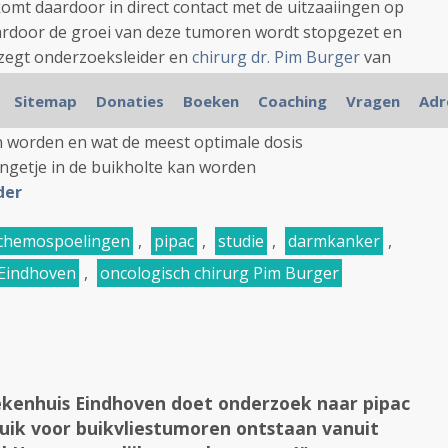
omt daardoor in direct contact met de uitzaaiingen op
aardoor de groei van deze tumoren wordt stopgezet en
zegt onderzoeksleider en
chirurg dr. Pim Burger
van
Sitemap
Donaties
Boeken
Coaching
Vragen
Adr
 een studie bij maximaal 38 patiënten om te kijken of de
n worden en wat de meest optimale dosis
angetje in de buikholte kan worden
der
chemospoelingen
,
pipac
,
studie
,
darmkanker
,
 Eindhoven
,
oncologisch chirurg Pim Burger
ekenhuis Eindhoven doet onderzoek naar pipac
buik voor buikvliestumoren ontstaan vanuit