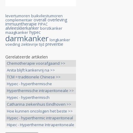
levertumoren
buikvliestumoren
overall overleving
complementair
immuuntherapie
PIPAC
alvleesklierkanker
borstkanker
hypec
maagkanker
darmkanker
longkanker
preventie
voeding
ziektevrije tijd
Gerelateerde artikelen
Chemotherapie voorafgaand >>
Anita blijft kankervrij na >>
TCM = traditionele Chinese >>
Hypec - hyperthermische
intraperitoneale >>
Hyperthermische intraperitoneale >>
Hypec - hyperthermisch
intraperitoneale >>
Catharina ziekenhuis Eindhoven >>
Hoe kunnen oncologen het beste >>
Hypec - hyperthermic intraperitoneal
>>
Hipec - Hypertherme Intraperitoneale
>>