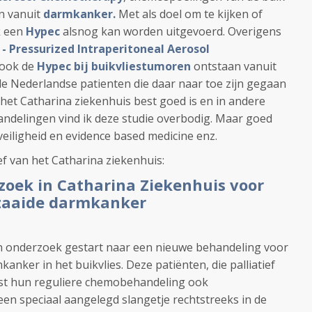
n vanuit
darmkanker.
Met als doel om te kijken of
k een
Hypec
alsnog kan worden uitgevoerd. Overigens
 - Pressurized Intraperitoneal Aerosol
 ook de
Hypec bij buikvliestumoren
ontstaan vanuit
de Nederlandse patienten die daar naar toe zijn gegaan
et Catharina ziekenhuis best goed is en in andere
ndelingen vind ik deze studie overbodig.
Maar goed
eiligheid en evidence based medicine enz.
ef van het Catharina ziekenhuis:
zoek in Catharina Ziekenhuis voor
zaaide darmkanker
en onderzoek gestart naar een nieuwe behandeling voor
anker in het buikvlies. Deze patiënten, die palliatief
st hun reguliere chemobehandeling ook
en speciaal aangelegd slangetje rechtstreeks in de