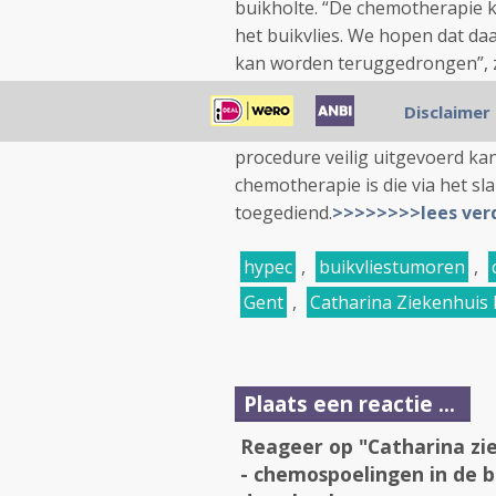
buikholte. “De chemotherapie k
het buikvlies. We hopen dat d
kan worden teruggedrongen”, 
het Catharina Ziekenhuis.
Disclaimer
Het gaat in eerste instantie om
procedure veilig uitgevoerd ka
chemotherapie is die via het sl
toegediend.
>>>>>>>>lees ver
hypec
,
buikvliestumoren
,
Gent
,
Catharina Ziekenhuis
Plaats een reactie ...
Reageer op "Catharina zi
- chemospoelingen in de 