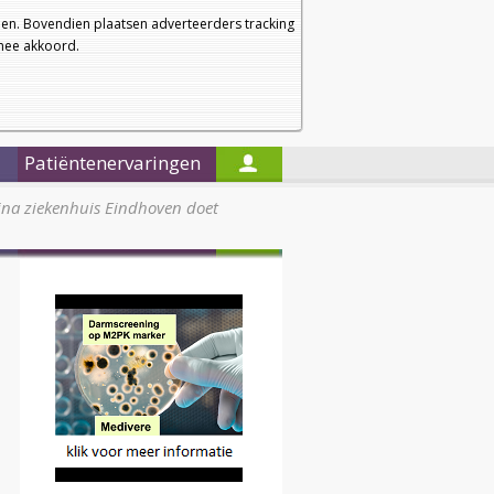
a
a
Startpagina
Nieuwsbrief
a
en. Bovendien plaatsen adverteerders tracking
rmee akkoord.
Alleen in de titels zoeken
Patiëntenervaringen
ina ziekenhuis Eindhoven doet