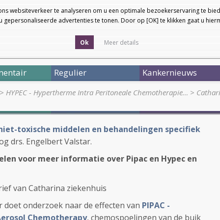
ons websiteverkeer te analyseren om u een optimale bezoekerservaring te bied
 gepersonaliseerde advertenties te tonen. Door op [OK] te klikken gaat u hie
Ok
Meer details
entair
Regulier
Kankernieuws
>
HYPEC - Hypertherme Intra Peritoneale Chemotherapie…
>
Cathar
t niet-toxische middelen en behandelingen specifiek
og drs. Engelbert Valstar.
kelen voor meer informatie over Pipac en Hypec en
rief van Catharina ziekenhuis
r doet onderzoek naar de effecten van
PIPAC -
 Aerosol Chemotherapy
, chemospoelingen van de buik