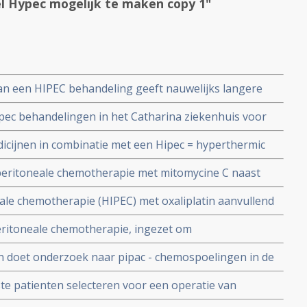
 Hypec mogelijk te maken copy 1"
n een HIPEC behandeling geeft nauwelijks langere
HIPEC behandeling zonder chemo vooraf bij in buikvlies
 Hipec behandelingen in het Catharina ziekenhuis voor
enezen
icijnen in combinatie met een Hipec = hyperthermic
eeft gunstig effect op met name vocht in de buik
peritoneale chemotherapie met mitomycine C naast
e darmkanker stadium IV verbetert ziektecontrole met
le chemotherapie (HIPEC) met oxaliplatin aanvullend
ft geen extra overall overleving in vergelijking met
eritoneale chemotherapie, ingezet om
 bij in buikvlies uitgezaaide darmkanker
 tumoren (blinde darm) en neuro-endocriene tumoren
n doet onderzoek naar pipac - chemospoelingen in de
s geeft veel betere overall overleving (39 vs 12
tstaan vanuit darmkanker om eventueel Hypec
e patienten selecteren voor een operatie van
en HIPEC voor de behandeling van buikvliestumoren