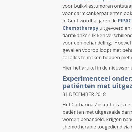
voor buikvliestumoren ontstaa
voor darmkankerpatienten oo
in Gent wordt al jaren de
PIPAC
Chemotherapy
uitgevoerd en
darmkanker. Ik ken verschillen
voor een behandeling. Hoewel h
gevallen voorop loopt met beha
zal alles te maken hebben met v
Hier het artikel in de nieuwsbri
Experimenteel onder
patiënten met uitge
31 DECEMBER 2018
Het Catharina Ziekenhuis is e
patiënten met uitgezaaide darmk
worden behandeld, krijgen naa
chemotherapie toegediend via e