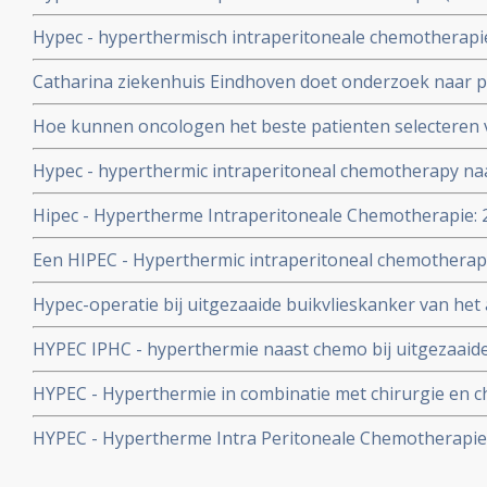
op cytoreductieve chirurgie geeft geen extra overall ove
Hypec - hyperthermisch intraperitoneale chemotherapi
alleen cytoreductieve chirurgie bij in buikvlies uitgeza
tumorvermindering van kelkcel tumoren (blinde darm)
Catharina ziekenhuis Eindhoven doet onderzoek naar p
met uitzaaiingen in het buikvlies geeft veel betere overa
buik voor buikvliestumoren ontstaan vanuit darmkank
maanden) dan alleen operatie
Hoe kunnen oncologen het beste patienten selecteren 
mogelijk te maken copy 1
buikvliestumoren samen met een HIPEC voor de behand
Hypec - hyperthermic intraperitoneal chemotherapy naa
vanuit darmkanker.
verbeterde overall overleving 48 versus 34 maanden en la
Hipec - Hypertherme Intraperitoneale Chemotherapie: 
eierstokkankerpatienten
overlevingen bij selecte groep patienten met operabele 
Een HIPEC - Hyperthermic intraperitoneal chemothera
ontstaan vanuit darmkanker, blinde darmkanker en ei
cytoreductieve operatie geeft betere overleving en kan
Hypec-operatie bij uitgezaaide buikvlieskanker van he
geselecteerde patienten met tumoren in de buikholte en
significant langere overlevingsresultaten maar wel ern
HYPEC IPHC - hyperthermie naast chemo bij uitgezaaide
(colonrectalcancer) van het adenocarcinoomtype geeft s
HYPEC - Hyperthermie in combinatie met chirurgie en c
overlevingsresultaten, aldus studie bij 77 patiënten.
Mesothelioma (PM) - buikvlies mesothelioma goede vee
HYPEC - Hypertherme Intra Peritoneale Chemotherapie