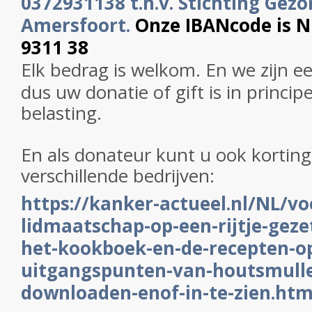
0372931138 t.n.v. Stichting Gezo
Amersfoort.
Onze IBANcode is 
9311 38
Elk bedrag is welkom. En we zijn e
dus uw donatie of gift is in princip
belasting.
En als donateur kunt u ook korting 
verschillende bedrijven:
https://kanker-actueel.nl/NL/vo
lidmaatschap-op-een-rijtje-gezet
het-kookboek-en-de-recepten-op
uitgangspunten-van-houtsmulle
downloaden-enof-in-te-zien.htm