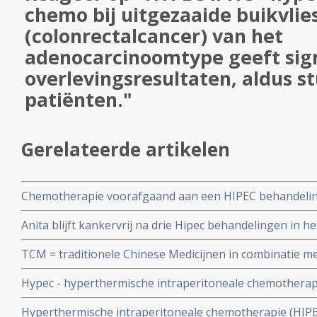
chemo bij uitgezaaide buikvli
(colonrectalcancer) van het
adenocarcinoomtype geeft sign
overlevingsresultaten, aldus st
patiënten."
Gerelateerde artikelen
Chemotherapie voorafgaand aan een HIPEC behandeling
overleving in vergelijking met HIPEC behandeling zonder
Anita blijft kankervrij na drie Hipec behandelingen in h
uitgezaaide dikkedarmkanker
haar buikvlieskanker en lijkt genezen
TCM = traditionele Chinese Medicijnen in combinatie m
intraperitoneal chemotherapy heeft gunstig effect op 
Hypec - hyperthermische intraperitoneale chemotherap
(maligne ascites) copy 1
operatie voor lokaal gevorderde darmkanker stadium IV
Hyperthermische intraperitoneale chemotherapie (HIPEC
10 procent op 3 jaars meting.