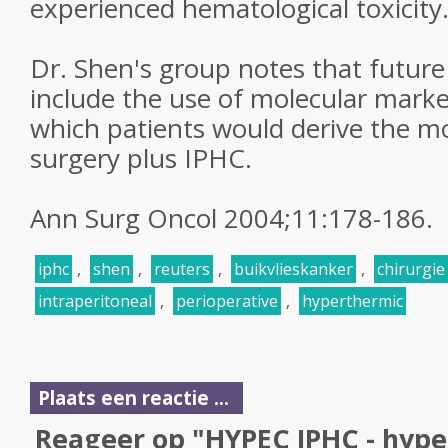
experienced hematological toxicity
Dr. Shen's group notes that futur
include the use of molecular mark
which patients would derive the m
surgery plus IPHC.
Ann Surg Oncol 2004;11:178-186.
iphc
,
shen
,
reuters
,
buikvlieskanker
,
chirurgie
intraperitoneal
,
perioperative
,
hyperthermic
Plaats een reactie ...
Reageer op "HYPEC IPHC - hype