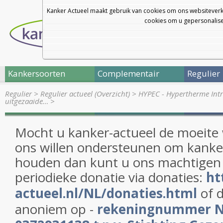
Kanker Actueel maakt gebruik van cookies om ons websiteverk
cookies om u gepersonalisee
Kankersoorten
Complementair
Regulier
Regulier
>
Regulier actueel (Overzicht)
>
HYPEC - Hypertherme Int
uitgezaaide…
>
Mocht u kanker-actueel de moeite
ons willen ondersteunen om kanker
houden dan kunt u ons machtigen
periodieke donatie via donaties:
ht
actueel.nl/NL/donaties.html
of d
anoniem op -
rekeningnummer 