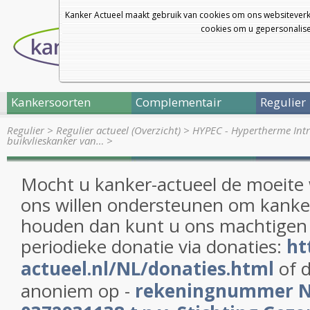
Kanker Actueel maakt gebruik van cookies om ons websiteverk
cookies om u gepersonalisee
Kankersoorten
Complementair
Regulier
Regulier
>
Regulier actueel (Overzicht)
>
HYPEC - Hypertherme Int
buikvlieskanker van…
>
Mocht u kanker-actueel de moeite
ons willen ondersteunen om kanker
houden dan kunt u ons machtigen
periodieke donatie via donaties:
ht
actueel.nl/NL/donaties.html
of d
anoniem op -
rekeningnummer 