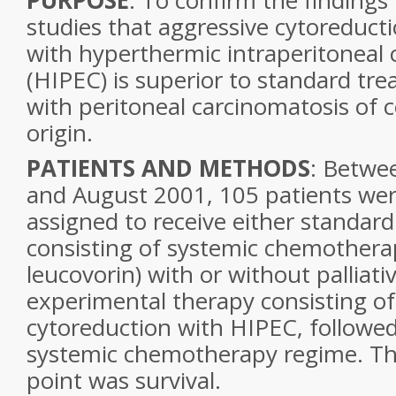
PURPOSE
: To confirm the findings
studies that aggressive cytoreduct
with hyperthermic intraperitonea
(HIPEC) is superior to standard tre
with peritoneal carcinomatosis of c
origin.
PATIENTS AND METHODS
: Betwe
and August 2001, 105 patients we
assigned to receive either standar
consisting of systemic chemotherap
leucovorin) with or without palliati
experimental therapy consisting of
cytoreduction with HIPEC, followe
systemic chemotherapy regime. Th
point was survival.