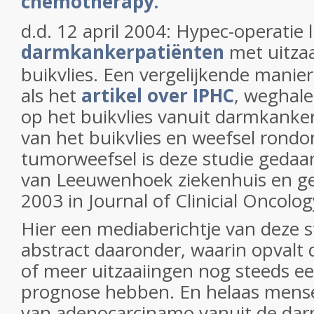
chemotherapy.
d.d. 12 april 2004: Hypec-operatie li
darmkankerpatiënten
met uitzaa
buikvlies. Een vergelijkende mani
als het
artikel over IPHC
, weghale
op het buikvlies vanuit darmkanker
van het buikvlies en weefsel ron
tumorweefsel is deze studie gedaa
van Leeuwenhoek ziekenhuis en ge
2003 in Journal of Clinicial Oncolog
Hier een mediaberichtje van deze s
abstract daaronder, waarin opvalt
of meer uitzaaiingen nog steeds ee
prognose hebben. En helaas mense
van adenocarcinamo vanuit de da