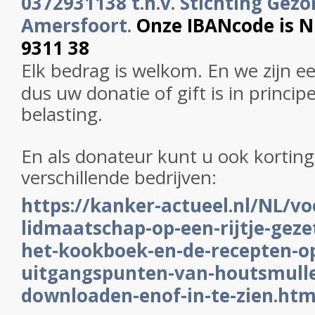
0372931138 t.n.v. Stichting Gezo
Amersfoort.
Onze IBANcode is 
9311 38
Elk bedrag is welkom. En we zijn e
dus uw donatie of gift is in princip
belasting.
En als donateur kunt u ook korting 
verschillende bedrijven:
https://kanker-actueel.nl/NL/vo
lidmaatschap-op-een-rijtje-gezet
het-kookboek-en-de-recepten-op
uitgangspunten-van-houtsmulle
downloaden-enof-in-te-zien.htm