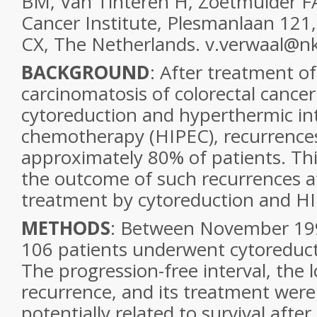
BM, Van Tinteren H, Zoetmulder F
Cancer Institute, Plesmanlaan 12
CX, The Netherlands. v.verwaal@nki
BACKGROUND
: After treatment of
carcinomatosis of colorectal cancer
cytoreduction and hyperthermic in
chemotherapy (HIPEC), recurrences
approximately 80% of patients. Thi
the outcome of such recurrences aft
treatment by cytoreduction and H
METHODS
: Between November 19
106 patients underwent cytoreduc
The progression-free interval, the l
recurrence, and its treatment were
potentially related to survival afte