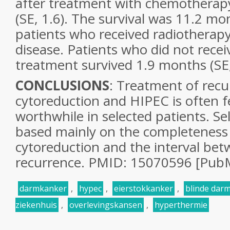
after treatment with chemotherap
(SE, 1.6). The survival was 11.2 mon
patients who received radiotherapy
disease. Patients who did not recei
treatment survived 1.9 months (SE,
CONCLUSIONS
: Treatment of recu
cytoreduction and HIPEC is often 
worthwhile in selected patients. Se
based mainly on the completeness o
cytoreduction and the interval be
recurrence. PMID: 15070596 [PubM
darmkanker
,
hypec
,
eierstokkanker
,
blinde dar
ziekenhuis
,
overlevingskansen
,
hyperthermie