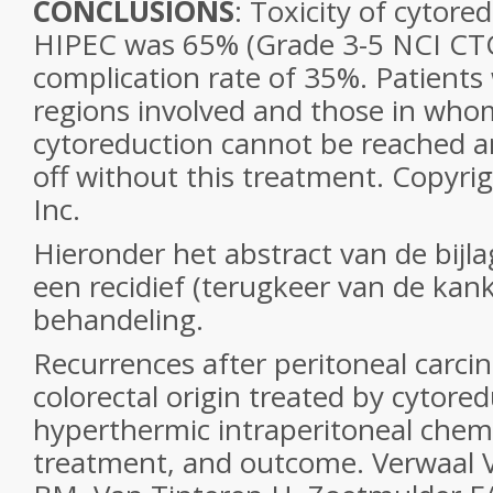
CONCLUSIONS
: Toxicity of cytore
HIPEC was 65% (Grade 3-5 NCI CTC)
complication rate of 35%. Patients 
regions involved and those in wh
cytoreduction cannot be reached a
off without this treatment. Copyrig
Inc.
Hieronder het abstract van de bijl
een recidief (terugkeer van de kan
behandeling.
Recurrences after peritoneal carci
colorectal origin treated by cytore
hyperthermic intraperitoneal chem
treatment, and outcome. Verwaal V