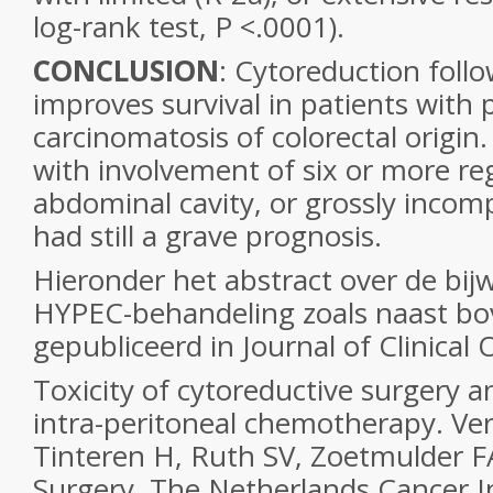
log-rank test, P <.0001).
CONCLUSION
: Cytoreduction foll
improves survival in patients with 
carcinomatosis of colorectal origin
with involvement of six or more re
abdominal cavity, or grossly incom
had still a grave prognosis.
Hieronder het abstract over de bi
HYPEC-behandeling zoals naast b
gepubliceerd in Journal of Clinical
Toxicity of cytoreductive surgery 
intra-peritoneal chemotherapy. Ver
Tinteren H, Ruth SV, Zoetmulder 
Surgery, The Netherlands Cancer I