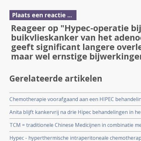
Plaats een reactie ...
Reageer op "Hypec-operatie bij
buikvlieskanker van het aden
geeft significant langere over
maar wel ernstige bijwerkinge
Gerelateerde artikelen
Chemotherapie voorafgaand aan een HIPEC behandeling
overleving in vergelijking met HIPEC behandeling zonder
Anita blijft kankervrij na drie Hipec behandelingen in h
uitgezaaide dikkedarmkanker
haar buikvlieskanker en lijkt genezen
TCM = traditionele Chinese Medicijnen in combinatie m
intraperitoneal chemotherapy heeft gunstig effect op 
Hypec - hyperthermische intraperitoneale chemotherap
(maligne ascites) copy 1