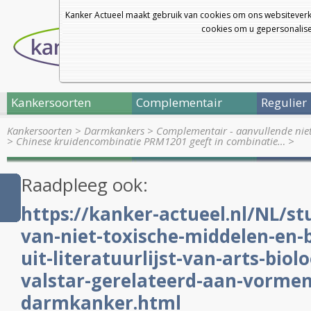
Kanker Actueel maakt gebruik van cookies om ons websiteverk
cookies om u gepersonalisee
Kankersoorten
Complementair
Regulier
Kankersoorten
>
Darmkankers
>
Complementair - aanvullende nie
>
Chinese kruidencombinatie PRM1201 geeft in combinatie…
>
Raadpleeg ook:
https://kanker-actueel.nl/NL/st
van-niet-toxische-middelen-en-
uit-literatuurlijst-van-arts-biol
valstar-gerelateerd-aan-vormen
darmkanker.html