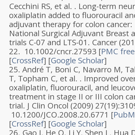
Cecchini RS, et al. .
Long-term neuro
oxaliplatin added to fluorouracil an
adjuvant therapy for colon cancer:
National Surgical Adjuvant Breast 
trials C-07 and LTS-01
.
Cancer
(201
22. 10.1002/cncr.27593
[
PMC free 
[
CrossRef
]
[
Google Scholar
]
25.
André T, Boni C, Navarro M, Ta
T, Topham C, et al. .
Improved overa
oxaliplatin, fluorouracil, and leuco
treatment in stage II or III colon 
trial
.
J Clin Oncol
(2009)
27
(
19
):310
10.1200/JCO.2008.20.6771 [
PubM
[
CrossRef
]
[
Google Scholar
]
26.
Gao J, He Q, Li Y, Shen L, Hua 