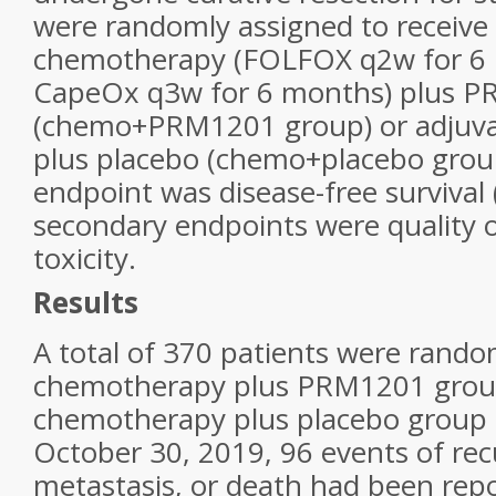
were randomly assigned to receive
chemotherapy (FOLFOX q2w for 6 
CapeOx q3w for 6 months) plus 
(chemo+PRM1201 group) or adjuv
plus placebo (chemo+placebo grou
endpoint was disease-free survival 
secondary endpoints were quality o
toxicity.
Results
A total of 370 patients were rando
chemotherapy plus PRM1201 group
chemotherapy plus placebo group (
October 30, 2019, 96 events of rec
metastasis, or death had been repo