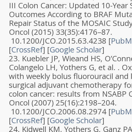
III Colon Cancer: Updated 10-Year 
Outcomes According to BRAF Muta
Repair Status of the MOSAIC Stud
Oncol
(2015)
33
(
35
):4176–87.
10.1200/JCO.2015.63.4238 [
PubM
[
CrossRef
]
[
Google Scholar
]
23.
Kuebler JP, Wieand HS, O’Conne
Colangelo LH, Yothers G, et al. .
Ox
with weekly bolus fluorouracil and 
surgical adjuvant chemotherapy for 
colon cancer: results from NSABP 
Oncol
(2007)
25
(
16
):2198–204.
10.1200/JCO.2006.08.2974 [
PubM
[
CrossRef
]
[
Google Scholar
]
24.
Kidwell KM, Yothers G, Ganz PA