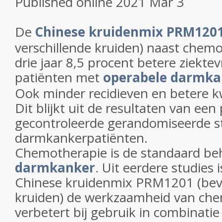
Published online 2021 Mar 3
De
Chinese kruidenmix PRM120
verschillende kruiden) naast chemo
drie jaar 8,5 procent betere ziektev
patiënten met
operabele darmkan
Ook minder recidieven en betere kw
Dit blijkt uit de resultaten van een
gecontroleerde gerandomiseerde stu
darmkankerpatiënten.
Chemotherapie is de standaard be
darmkanker
.
Uit eerdere studies 
Chinese kruidenmix PRM1201 (beva
kruiden) de werkzaamheid van ch
verbetert bij gebruik in combinati