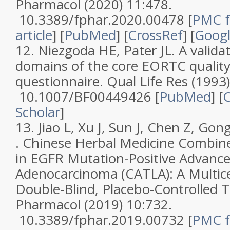
Pharmacol
(2020)
11:478
.
10.3389/fphar.2020.00478
[
PMC f
article
]
[
PubMed
] [
CrossRef
]
[
Googl
12.
Niezgoda HE, Pater JL.
A valida
domains of the core EORTC quality 
questionnaire
.
Qual Life Res
(1993
10.1007/BF00449426 [
PubMed
] [
C
Scholar
]
13.
Jiao L, Xu J, Sun J, Chen Z, Gong 
.
Chinese Herbal Medicine Combin
in EGFR Mutation-Positive Advanc
Adenocarcinoma (CATLA): A Multic
Double-Blind, Placebo-Controlled Tr
Pharmacol
(2019)
10
:732.
10.3389/fphar.2019.00732
[
PMC f