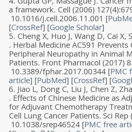
4.
Gupta GP, Massague J.
Cancer m
a framework
.
Cell
(2006)
127
(
4
):67
10.1016/j.cell.2006.11.001 [
PubM
[
CrossRef
]
[
Google Scholar
]
5.
Cheng X, Huo J, Wang D, Cai X, S
.
Herbal Medicine AC591 Prevents O
Peripheral Neuropathy in Animal 
Patients
.
Front Pharmacol
(2017)
8
10.3389/fphar.2017.00344
[
PMC f
article
]
[
PubMed
] [
CrossRef
]
[
Googl
6.
Jiao L, Dong C, Liu J, Chen Z, Zhan
.
Effects of Chinese Medicine as Ad
for Adjuvant Chemotherapy Treat
Cell Lung Cancer Patients
.
Sci Rep
10.1038/srep46524
[
PMC free arti