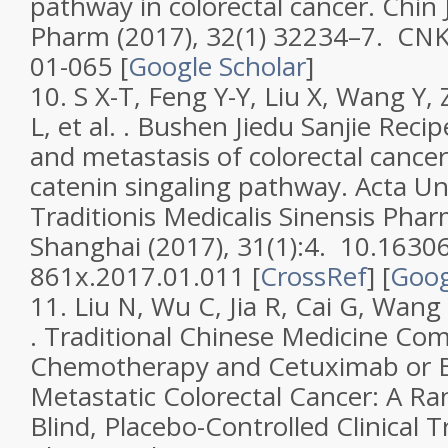
pathway in colorectal cancer
.
Chin 
Pharm
(2017),
32
(
1
) 32234–7. CN
01-065
[
Google Scholar
]
10.
S X-T, Feng Y-Y, Liu X, Wang Y
L, et al. .
Bushen Jiedu Sanjie Recipe
and metastasis of colorectal cance
catenin singaling pathway
.
Acta Uni
Traditionis Medicalis Sinensis Pha
Shanghai
(2017),
31
(
1
):4. 10.16306
861x.2017.01.011 [
CrossRef
]
[
Goog
11.
Liu N, Wu C, Jia R, Cai G, Wang 
.
Traditional Chinese Medicine Co
Chemotherapy and Cetuximab or 
Metastatic Colorectal Cancer: A R
Blind, Placebo-Controlled Clinical Tr