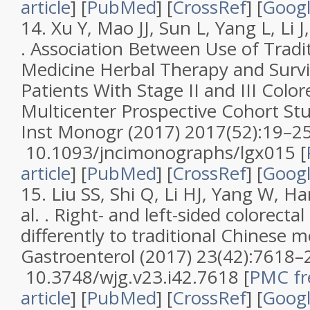
article
]
[
PubMed
] [
CrossRef
]
[
Googl
14.
Xu Y, Mao JJ, Sun L, Yang L, Li J,
.
Association Between Use of Tradi
Medicine Herbal Therapy and Surv
Patients With Stage II and III Color
Multicenter Prospective Cohort St
Inst Monogr
(2017)
2017
(
52
):19–25
10.1093/jncimonographs/lgx015
[
article
]
[
PubMed
] [
CrossRef
]
[
Googl
15.
Liu SS, Shi Q, Li HJ, Yang W, H
al. .
Right- and left-sided colorecta
differently to traditional Chinese m
Gastroenterol
(2017)
23
(
42
):7618–
10.3748/wjg.v23.i42.7618
[
PMC fr
article
]
[
PubMed
] [
CrossRef
]
[
Googl