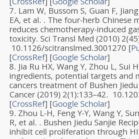
[
CrossRef
]
[
Google Scholar
]
7.
Lam W, Bussom S, Guan F, Jiang
EA, et al. .
The four-herb Chinese 
reduces chemotherapy-induced gast
toxicity
.
Sci Transl Med
(2010)
2
(
45
10.1126/scitranslmed.3001270 [
P
[
CrossRef
]
[
Google Scholar
]
8.
Jia Ru HX, Wang Y, Zhou L, Sui H,
ingredients, potential targets and
cancers treatment of Bushen Jiedu
Cancer
(2019)
2
(
1
):133–42. 10.1
[
CrossRef
]
[
Google Scholar
]
9.
Zhou L-H, Feng Y-Y, Wang Y, Sun 
R, et al. .
Bushen Jiedu Sanjie Recip
inhibit cell proliferation through 