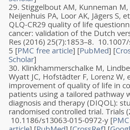
29.
Stiggelbout AM, Kunneman M, 
Neijenhuis PA, Loor AK, Jägers S, et 
QLQ-CR29 quality of life questionna
cancer: validation of the Dutch ver
Res
(2016)
25
(
7
):1853–8. 10.1007
5
[
PMC free article
]
[
PubMed
] [
Cro
Scholar
]
30.
Klinkhammerschalke M, Lindber
Wyatt JC, Hofstädter F, Lorenz W, et
improvement of quality of life in co
patients using a tailored pathway wi
diagnosis and therapy (DIQOL): stu
randomised controlled trial
.
Trials
(
10.1186/s13063-015-0972-y
[
PMC 
article
]
[
PubMed
] [
CrossRef
]
[
Googl