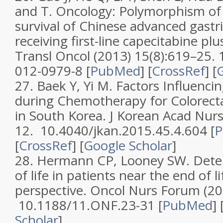
and T. Oncology: Polymorphism of 
survival of Chinese advanced gastri
receiving first-line capecitabine plu
Transl Oncol
(2013)
15
(
8
):619–25.
012-0979-8 [
PubMed
] [
CrossRef
]
[
G
27.
Baek Y, Yi M.
Factors Influencin
during Chemotherapy for Colorecta
in South Korea
.
J Korean Acad Nur
12. 10.4040/jkan.2015.45.4.604 [
P
[
CrossRef
]
[
Google Scholar
]
28.
Hermann CP, Looney SW.
Dete
of life in patients near the end of li
perspective
.
Oncol Nurs Forum
(20
10.1188/11.ONF.23-31 [
PubMed
] 
Scholar
]