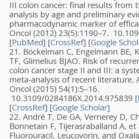
III colon cancer: final results from 
analysis by age and preliminary evi
pharmacodynamic marker of effica
Oncol
(2012)
23
(
5
):1190–7. 10.10
[
PubMed
] [
CrossRef
]
[
Google Schol
21.
Böckelman C, Engelmann BE, K
TF, Glimelius BJAO.
Risk of recurre
colon cancer stage II and III: a sys
meta-analysis of recent literature
.
Oncol
(2015)
54
(
1
):5–16.
10.3109/0284186X.2014.975839 [
[
CrossRef
]
[
Google Scholar
]
22.
André T, De GA, Vernerey D, Ch
Bonnetain F, Tijerasraballand A, et 
Fluorouracil, Leucovorin, and Oxalip