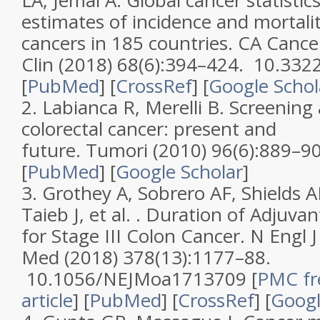
LA, Jemal A.
Global cancer statist
estimates of incidence and mortali
cancers in 185 countries
.
CA Cancer
Clin
(2018)
68
(
6
):394–424. 10.332
[
PubMed
] [
CrossRef
]
[
Google Schol
2.
Labianca R, Merelli B.
Screening 
colorectal cancer: present and
future
.
Tumori
(2010)
96
(
6
):889–9
[
PubMed
]
[
Google Scholar
]
3.
Grothey A, Sobrero AF, Shields AF
Taieb J, et al. .
Duration of Adjuva
for Stage III Colon Cancer
.
N Engl J
Med
(2018)
378
(
13
):1177–88.
10.1056/NEJMoa1713709
[
PMC fr
article
]
[
PubMed
] [
CrossRef
]
[
Googl