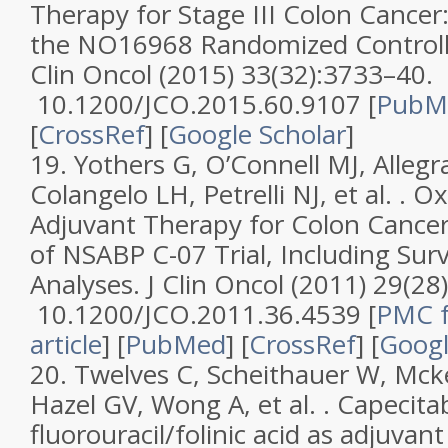
Therapy for Stage III Colon Cancer:
the NO16968 Randomized Controlled
Clin Oncol
(2015)
33
(
32
):3733–40.
10.1200/JCO.2015.60.9107 [
PubM
[
CrossRef
]
[
Google Scholar
]
19.
Yothers G, O’Connell MJ, Allegra
Colangelo LH, Petrelli NJ, et al. .
Ox
Adjuvant Therapy for Colon Cancer
of NSABP C-07 Trial, Including Sur
Analyses
.
J Clin Oncol
(2011)
29
(
28
10.1200/JCO.2011.36.4539
[
PMC f
article
]
[
PubMed
] [
CrossRef
]
[
Googl
20.
Twelves C, Scheithauer W, Mcken
Hazel GV, Wong A, et al. .
Capecitab
fluorouracil/folinic acid as adjuvan