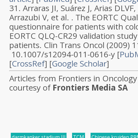
31.
Arraras JI, Suárez J, Arias DLVF,
Arrazubi V, et al. .
The EORTC Qualit
questionnaire for patients with col
EORTC QLQ-CR29 validation study 
patients
.
Clin Trans Oncol
(2009)
1
10.1007/s12094-011-0616-y [
Pub
[
CrossRef
]
[
Google Scholar
]
Articles from
Frontiers in Oncology
courtesy of
Frontiers Media SA
darmkanker stadium III
,
TCM
,
Chinese kruiden P