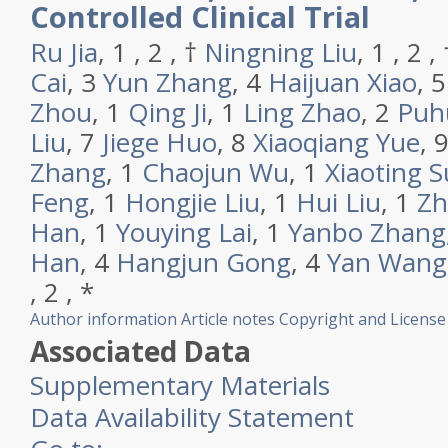
Controlled Clinical Trial
Ru Jia
,
1 ,
2 ,
†
Ningning Liu
,
1 ,
2 ,
Cai
,
3
Yun Zhang
,
4
Haijuan Xiao
,
Zhou
,
1
Qing Ji
,
1
Ling Zhao
,
2
Puh
Liu
,
7
Jiege Huo
,
8
Xiaoqiang Yue
,
Zhang
,
1
Chaojun Wu
,
1
Xiaoting 
Feng
,
1
Hongjie Liu
,
1
Hui Liu
,
1
Zh
Han
,
1
Youying Lai
,
1
Yanbo Zhang
Han
,
4
Hangjun Gong
,
4
Yan Wang
,
2 ,
*
Author information
Article notes
Copyright and License
Associated Data
Supplementary Materials
Data Availability Statement