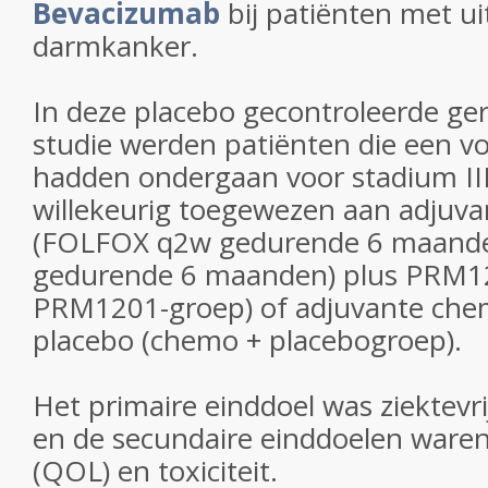
Bevacizumab
bij patiënten met u
darmkanker.
In deze placebo gecontroleerde g
studie werden patiënten die een vo
hadden ondergaan voor stadium II
willekeurig toegewezen aan adjuv
(FOLFOX q2w gedurende 6 maand
gedurende 6 maanden) plus PRM1
PRM1201-groep) of adjuvante che
placebo (chemo + placebogroep).
Het primaire einddoel was ziektevri
en de secundaire einddoelen waren 
(QOL) en toxiciteit.