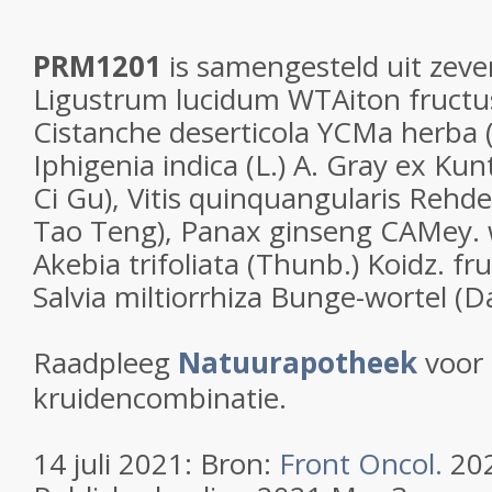
PRM1201
is samengesteld uit zeve
Ligustrum lucidum WTAiton fructus
Cistanche deserticola YCMa herba
Iphigenia indica (L.) A. Gray ex K
Ci Gu), Vitis quinquangularis Rehde
Tao Teng), Panax ginseng CAMey. w
Akebia trifoliata (Thunb.) Koidz. frui
Salvia miltiorrhiza Bunge-wortel (D
Raadpleeg
Natuurapotheek
voor 
kruidencombinatie.
14 juli 2021: Bron:
Front Oncol.
202