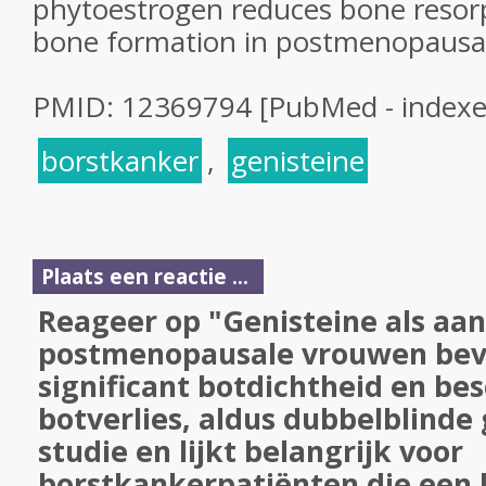
phytoestrogen reduces bone resorp
bone formation in postmenopaus
PMID: 12369794 [PubMed - index
borstkanker
,
genisteine
Plaats een reactie ...
Reageer op "Genisteine als aan
postmenopausale vrouwen bev
significant botdichtheid en b
botverlies, aldus dubbelblind
studie en lijkt belangrijk voor
borstkankerpatiënten die een