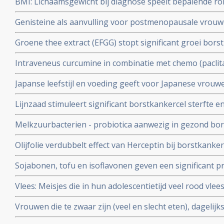
BMI: Lichaamsgewicht bij diagnose speelt bepalende ro
gebruikten
borstkankerpatiënten vooral voor vroege borstkanker s
Genisteine als aanvulling voor postmenopausale vrouwe
botdichtheid en beschermt tegen botverlies, aldus dub
Groene thee extract (EFGG) stopt significant groei borstk
studie en lijkt belangrijk voor borstkankerpatiënten d
gerandomiseerde dierstudies.
Intraveneus curcumine in combinatie met chemo (paclita
met uitgezaaide borstkanker geeft betere respons (plus
Japanse leefstijl en voeding geeft voor Japanese vrou
welbevinden in vergelijking met een placebo na 12 we
grotere overlevingskans (10 jaar) in vergelijking met v
Lijnzaad stimuleert significant borstkankercel sterfte e
rapport toegevoegd.
effect op borsttumormarkers, blijkt uit kleinschalige (3
Melkzuurbacterien - probiotica aanwezig in gezond bo
gerandomiseerde dubbelblinde placebo gecontroleerde
tegen borstkanker blijkt uit kleinschalige studie copy 2
Olijfolie verdubbelt effect van Herceptin bij borstkanke
van borstkanker.
Sojabonen, tofu en isoflavonen geven een significant pre
van krijgen van borstkanker bij vrouwen in de leeftijd
Vlees: Meisjes die in hun adolescentietijd veel rood vle
vergroot risico op het krijgen van borstkanker voor d
Vrouwen die te zwaar zijn (veel en slecht eten), dagelij
hebben sterk verhoogde kans op recidief van hormoon