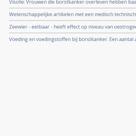
Visolie: Vrouwen die borstkanker overleven hebben baat 
tweede borst.
Omega-3 vetten in de vorm van visolie capsules of extr
Wetenschappelijke artikelen met een medisch technische
vermoeidheid tegen te gaan
voeding en natuurlijke voedingssuppletie door drs. E.F.
Zeewier - eetbaar - heeft effect op niveau van oestrog
overgang en beinvloedt lengte van menstruatiecyclus we
Voeding en voedingstoffen bij borstkanker. Een aantal a
op risico's van borst- en eierstokkanker.
effecten van voeding en voedingstoffen als preventie o
bij elkaar gezet.