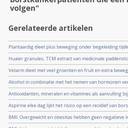
volgen"
Gerelateerde artikelen
Plantaardig dieet plus beweging onder begeleiding tij
bij operabele borstkankerpatienten stadium I tot III 2
Huaier granules, TCM extract van medicinale paddensto
remissies in vergelijking met beste zorg
chemotherapie voor borstkanker triple negatief verbete
Vetarm dieet met veel groenten en fruit en extra bewe
procent voor stadium III patienten
overlijden aan borstkanker binnen 15 jaar na de diagnos
Alcohol in combinatie met het nemen van hormonen ver
met standaard voedingspatroon.
borstkanker nog een keer extra dan alleen door alcoho
Antioxidanten, mineralen en vitamines als aanvulling bi
Aspirine elke dag lijkt het risico op een recidief van bors
retropostpectieve studie. Artikel geplaatst 3 maart 2010
BMI: Overgewicht en obesitas hebben geen negatieve in
vrouwen met hormoongevoelige vormen van borstkank