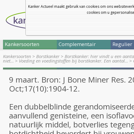
Kanker Actueel maakt gebruik van cookies om ons websiteverk
cookies om u gepersonalisee
Kankersoorten
Complementair
Regulier
Kankersoorten
>
Borstkanker
>
Borstkanker: hier vindt u een aanta
niet…
>
Voeding en voedingstoffen bij borstkanker. Een aantal…
>
9 maart. Bron: J Bone Miner Res. 
Oct;17(10):1904-12.
Een dubbelblinde gerandomiseerde 
aanvullend genisteine, een isoflav
natuurlijk middel, botverlies tegen
botdichtheid bevordert bij vrouwen