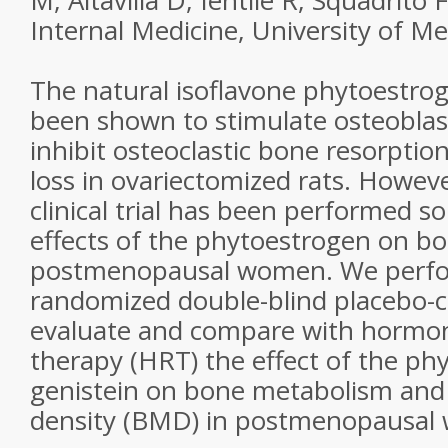
M, Altavilla D, Ientile R, Squadrito
Internal Medicine, University of Mes
The natural isoflavone phytoestrog
been shown to stimulate osteoblas
inhibit osteoclastic bone resorpti
loss in ovariectomized rats. Howeve
clinical trial has been performed so
effects of the phytoestrogen on bo
postmenopausal women. We perf
randomized double-blind placebo-c
evaluate and compare with hormo
therapy (HRT) the effect of the ph
genistein on bone metabolism and
density (BMD) in postmenopausal