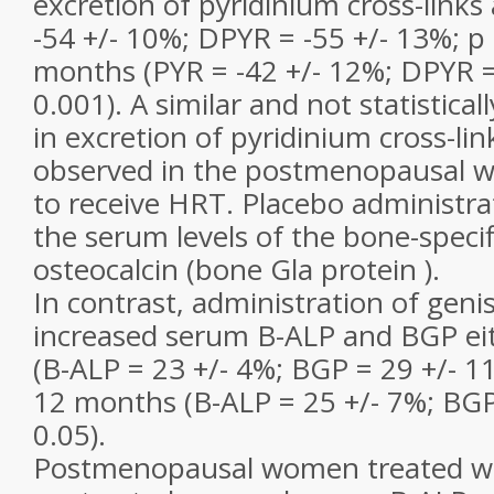
excretion of pyridinium cross-link
-54 +/- 10%; DPYR = -55 +/- 13%; p
months (PYR = -42 +/- 12%; DPYR =
0.001). A similar and not statistical
in excretion of pyridinium cross-lin
observed in the postmenopausal
to receive HRT. Placebo administra
the serum levels of the bone-speci
osteocalcin (bone Gla protein ).
In contrast, administration of geni
increased serum B-ALP and BGP ei
(B-ALP = 23 +/- 4%; BGP = 29 +/- 11
12 months (B-ALP = 25 +/- 7%; BGP
0.05).
Postmenopausal women treated wi