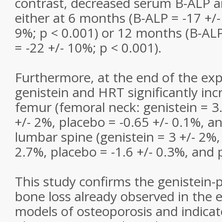
contrast, decreased serum B-ALP a
either at 6 months (B-ALP = -17 +/-
9%; p < 0.001) or 12 months (B-ALP
= -22 +/- 10%; p < 0.001).
Furthermore, at the end of the exp
genistein and HRT significantly in
femur (femoral neck: genistein = 3
+/- 2%, placebo = -0.65 +/- 0.1%, a
lumbar spine (genistein = 3 +/- 2%,
2.7%, placebo = -1.6 +/- 0.3%, and p
This study confirms the genistein-p
bone loss already observed in the 
models of osteoporosis and indicat