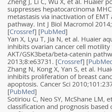
Zheng J, Li C, Wu X, et al. Huaier p
suppresses hepatocarcinoma MHCC
metastasis via inactivation of EMT
pathway. Int J Biol Macromol 2014
[
Crossref
] [
PubMed
]
Yan X, Lyu T, Jia N, et al. Huaier a
inhibits ovarian cancer cell motility
AKT/GSK3beta/beta-catenin pathw
2013;8:e63731. [
Crossref
] [
PubMe
Zhang N, Kong X, Yan S, et al. Hua
inhibits proliferation of breast can
apoptosis. Cancer Sci 2010;101:237
[
PubMed
]
Sotiriou C, Neo SY, McShane LM, et
classification and prognosis based