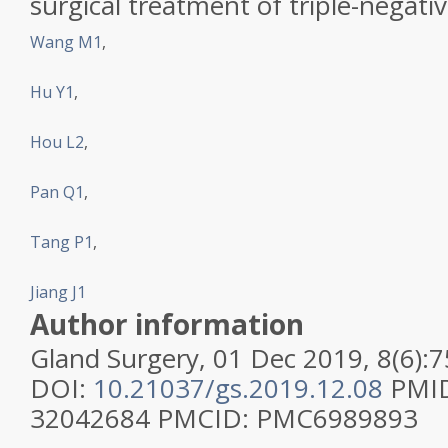
surgical treatment of triple-negati
Wang M1
,
Hu Y1
,
Hou L2
,
Pan Q1
,
Tang P1
,
Jiang J1
Author information
Gland Surgery, 01 Dec 2019, 8(6):
DOI:
10.21037/gs.2019.12.08
PMI
32042684 PMCID: PMC6989893