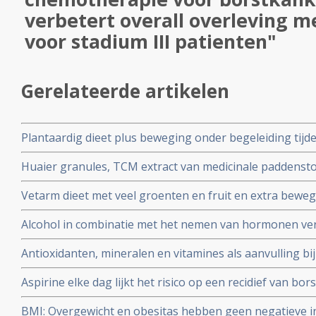
verbetert overall overleving m
voor stadium III patienten"
Gerelateerde artikelen
Plantaardig dieet plus beweging onder begeleiding tij
bij operabele borstkankerpatienten stadium I tot III 2
Huaier granules, TCM extract van medicinale paddensto
remissies in vergelijking met beste zorg
chemotherapie voor borstkanker triple negatief verbete
Vetarm dieet met veel groenten en fruit en extra bewe
procent voor stadium III patienten
overlijden aan borstkanker binnen 15 jaar na de diagnos
Alcohol in combinatie met het nemen van hormonen ver
met standaard voedingspatroon.
borstkanker nog een keer extra dan alleen door alcoho
Antioxidanten, mineralen en vitamines als aanvulling bi
Aspirine elke dag lijkt het risico op een recidief van bors
retropostpectieve studie. Artikel geplaatst 3 maart 2010
BMI: Overgewicht en obesitas hebben geen negatieve in