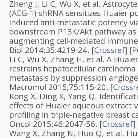
Zheng J, Li C, Wu X, et al. Astrocyt
(AEG-1) shRNA sensitizes Huaier po
induced anti-metastatic potency via
downstream P13K/Akt pathway as 
augmenting cell-mediated immune
Biol 2014;35:4219-24. [
Crossref
] [
P
Li C, Wu X, Zhang H, et al. A Huaie
restrains hepatocellular carcinom
metastasis by suppression angiogene
Macromol 2015;75:115-20. [
Crossr
Kong X, Ding X, Yang Q. Identificat
effects of Huaier aqueous extract v
profiling in triple-negative breast ca
Oncol 2015;46:2047-56. [
Crossref
] 
Wang X, Zhang N, Huo Q, et al. Hu