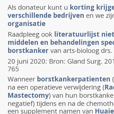
Als donateur kunt u
korting krijge
verschillende bedrijven
en we zi
organisatie
Raadpleeg ook
literatuurlijst nie
middelen en behandelingen speci
borstkanker
van arts-bioloog drs.
20 juni 2020: Bron: Gland Surg. 20
765
Wanneer
borstkankerpatienten
na een operatieve verwijdering (
Ra
Mastectomy
) van hun borstkanker
negatief) tijdens en na de chemoth
een supplement namen van
Huaie