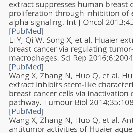
extract suppresses human breast c
proliferation through inhibition of
alpha signaling. Int J Oncol 2013;43
[
PubMed
]
Li Y, Qi W, Song X, et al. Huaier ex
breast cancer via regulating tumor
macrophages. Sci Rep 2016;6:20049
[
PubMed
]
Wang X, Zhang N, Huo Q, et al. Hu
extract inhibits stem-like character
breast cancer cells via inactivatio
pathway. Tumour Biol 2014;35:108
[
PubMed
]
Wang X, Zhang N, Huo Q, et al. An
antitumor activities of Huaier aqu