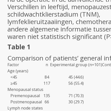
Verschillen in leeftijd, menopauzes
schildwachtklierstadium (TNM),
lymfeklieruitzaaiingen, chemother
andere algemene informatie tusse
waren niet statistisch significant (
Table 1
Comparison of patients’ general in
Factor
n
Experimental group (n=101)
Cont
Age (years)
<45
84
45 (44.6)
≥45
117
56 (55.4)
Menopausal status
Premenopausal
135
71 (70.3)
Postmenopausal
66
30 (29.7)
Lymph node states