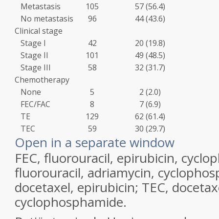
Metastasis
105
57 (56.4)
No metastasis
96
44 (43.6)
Clinical stage
Stage I
42
20 (19.8)
Stage II
101
49 (48.5)
Stage III
58
32 (31.7)
Chemotherapy
None
5
2 (2.0)
FEC/FAC
8
7 (6.9)
TE
129
62 (61.4)
TEC
59
30 (29.7)
Open in a separate window
FEC, fluorouracil, epirubicin, cycl
fluorouracil, adriamycin, cyclopho
docetaxel, epirubicin; TEC, docetaxe
cyclophosphamide.