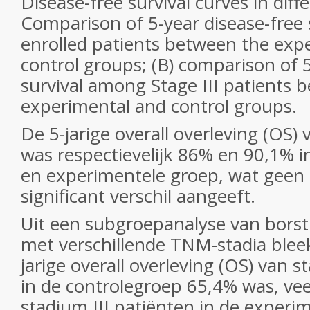
Disease-free survival curves in diff
Comparison of 5-year disease-free 
enrolled patients between the exp
control groups; (B) comparison of 5
survival among Stage III patients 
experimental and control groups.
De 5-jarige overall overleving (OS) 
was respectievelijk 86% en 90,1% i
en experimentele groep, wat geen s
significant verschil aangeeft.
Uit een subgroepanalyse van bors
met verschillende TNM-stadia bleek
jarige overall overleving (OS) van s
in de controlegroep 65,4% was, vee
stadium III patiënten in de experi