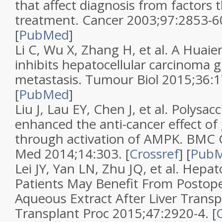
that affect diagnosis from factors t
treatment. Cancer 2003;97:2853-60
[
PubMed
]
Li C, Wu X, Zhang H, et al. A Huaie
inhibits hepatocellular carcinoma 
metastasis. Tumour Biol 2015;36:1
[
PubMed
]
Liu J, Lau EY, Chen J, et al. Polysa
enhanced the anti-cancer effect o
through activation of AMPK. BMC
Med 2014;14:303. [
Crossref
] [
Pub
Lei JY, Yan LN, Zhu JQ, et al. Hepa
Patients May Benefit From Postope
Aqueous Extract After Liver Transp
Transplant Proc 2015;47:2920-4. [