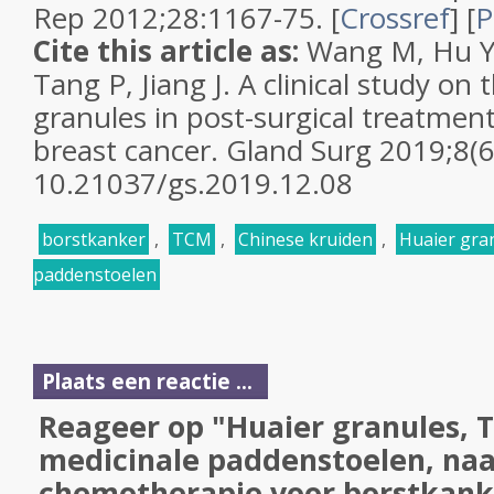
Rep 2012;28:1167-75. [
Crossref
] [
P
Cite this article as:
Wang M, Hu Y,
Tang P, Jiang J. A clinical study on
granules in post-surgical treatment
breast cancer. Gland Surg 2019;8(6
10.21037/gs.2019.12.08
borstkanker
,
TCM
,
Chinese kruiden
,
Huaier gra
paddenstoelen
Plaats een reactie ...
Reageer op "Huaier granules, 
medicinale paddenstoelen, naa
chemotherapie voor borstkanke