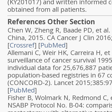
(KY201017) and written informed 
obtained from all patients.
References
Other Section
Chen W, Zheng R, Baade PD, et al. C
China, 2015. CA Cancer J Clin 2016
[
Crossref
] [
PubMed
]
Allemani C, Weir HK, Carreira H, et 
surveillance of cancer survival 1995
individual data for 25,676,887 pat
population-based registries in 67 c
(CONCORD-2). Lancet 2015;385:97
[
PubMed
]
Fisher B, Wolmark N, Redmond C, e
NSABP Protocol No. B-04: comparis