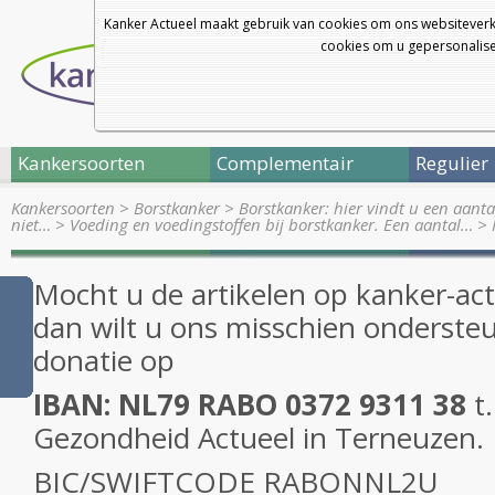
Kanker Actueel maakt gebruik van cookies om ons websiteverk
cookies om u gepersonalisee
Kankersoorten
Complementair
Regulier
Kankersoorten
>
Borstkanker
>
Borstkanker: hier vindt u een aanta
niet…
>
Voeding en voedingstoffen bij borstkanker. Een aantal…
>
Mocht u de artikelen op kanker-ac
dan wilt u ons misschien onderst
donatie op
IBAN: NL79 RABO 0372 9311 38
t
Gezondheid Actueel in Terneuzen.
BIC/SWIFTCODE RABONNL2U