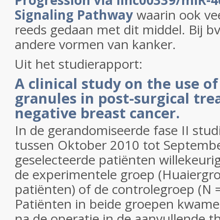
Progression via linc00339/miR-
Signaling Pathway
waarin ook ve
reeds gedaan met dit middel. Bij bv
andere vormen van kanker.
Uit het studierapport:
A clinical study on the use o
granules in post-surgical tre
negative breast cancer.
In de gerandomiseerde fase II stud
tussen Oktober 2010 tot Septemb
geselecteerde patiënten willekeur
de experimentele groep (Huaiergro
patiënten) of de controlegroep (N 
Patiënten in beide groepen kwam
na de operatie in de aanvullende t