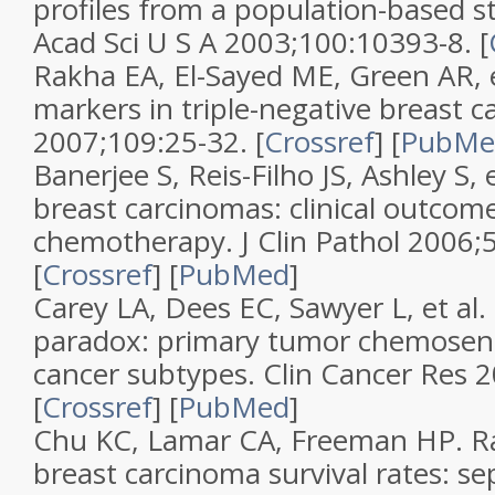
profiles from a population-based s
Acad Sci U S A 2003;100:10393-8. [
Rakha EA, El-Sayed ME, Green AR, e
markers in triple-negative breast c
2007;109:25-32. [
Crossref
] [
PubMe
Banerjee S, Reis-Filho JS, Ashley S, e
breast carcinomas: clinical outcom
chemotherapy. J Clin Pathol 2006;
[
Crossref
] [
PubMed
]
Carey LA, Dees EC, Sawyer L, et al.
paradox: primary tumor chemosensi
cancer subtypes. Clin Cancer Res 
[
Crossref
] [
PubMed
]
Chu KC, Lamar CA, Freeman HP. Raci
breast carcinoma survival rates: se