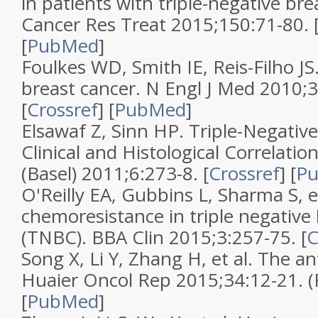
in patients with triple-negative bre
Cancer Res Treat 2015;150:71-80. 
[
PubMed
]
Foulkes WD, Smith IE, Reis-Filho JS
breast cancer. N Engl J Med 2010;
[
Crossref
] [
PubMed
]
Elsawaf Z, Sinn HP. Triple-Negativ
Clinical and Histological Correlatio
(Basel) 2011;6:273-8. [
Crossref
] [
P
O'Reilly EA, Gubbins L, Sharma S, et
chemoresistance in triple negative
(TNBC). BBA Clin 2015;3:257-75. [
C
Song X, Li Y, Zhang H, et al. The an
Huaier Oncol Rep 2015;34:12-21. (R
[
PubMed
]