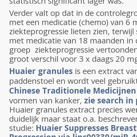
statistisch significant lager was.
Verder valt op dat in de controleg
met een medicatie (chemo) van 6
ziekteprogressie lieten zien, terwijl
met medicatie van 18 maanden in 
groep ziekteprogressie vertoonden
groot verschil voor 3 x daags 20 m
Huaier granules
is een extract va
paddenstoel en wordt veel gebruik
Chinese Traditionele Medicijne
vormen van kanker,
zie search i
Huaier granules extract precies wer
duidelijk maar staat o.a. beschreve
studie:
Huaier Suppresses Breast