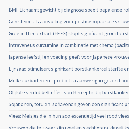
vrouwen met hormoongevoelige vormen van borstkank
BMI: Lichaamsgewicht bij diagnose speelt bepalende ro
gebruikten
borstkankerpatiënten vooral voor vroege borstkanker s
Genisteine als aanvulling voor postmenopausale vrouwe
botdichtheid en beschermt tegen botverlies, aldus dub
Groene thee extract (EFGG) stopt significant groei borstk
studie en lijkt belangrijk voor borstkankerpatiënten d
gerandomiseerde dierstudies.
Intraveneus curcumine in combinatie met chemo (paclita
met uitgezaaide borstkanker geeft betere respons (plus
Japanse leefstijl en voeding geeft voor Japanese vrou
welbevinden in vergelijking met een placebo na 12 we
grotere overlevingskans (10 jaar) in vergelijking met v
Lijnzaad stimuleert significant borstkankercel sterfte e
rapport toegevoegd.
effect op borsttumormarkers, blijkt uit kleinschalige (3
Melkzuurbacterien - probiotica aanwezig in gezond bo
gerandomiseerde dubbelblinde placebo gecontroleerde
tegen borstkanker blijkt uit kleinschalige studie copy 2
Olijfolie verdubbelt effect van Herceptin bij borstkanke
van borstkanker.
Sojabonen, tofu en isoflavonen geven een significant pre
van krijgen van borstkanker bij vrouwen in de leeftijd
Vlees: Meisjes die in hun adolescentietijd veel rood vle
vergroot risico op het krijgen van borstkanker voor d
Vrouwen die te zwaar zijn (veel en slecht eten), dagelij