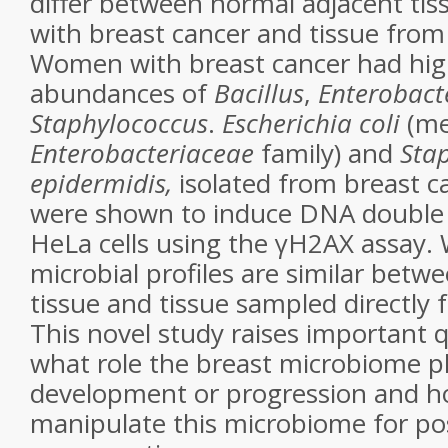
differ between normal adjacent t
with breast cancer and tissue from 
Women with breast cancer had high
abundances of
Bacillus
,
Enterobact
Staphylococcus
.
Escherichia coli
(me
Enterobacteriaceae
family) and
Sta
epidermidis,
isolated from breast c
were shown to induce DNA double 
HeLa cells using the γH2AX assay. 
microbial profiles are similar bet
tissue and tissue sampled directly
This novel study raises important q
what role the breast microbiome pl
development or progression and 
manipulate this microbiome for pos