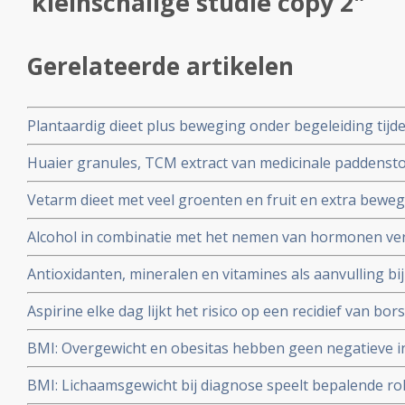
kleinschalige studie copy 2"
Gerelateerde artikelen
Plantaardig dieet plus beweging onder begeleiding tij
bij operabele borstkankerpatienten stadium I tot III 2
Huaier granules, TCM extract van medicinale paddensto
remissies in vergelijking met beste zorg
chemotherapie voor borstkanker triple negatief verbete
Vetarm dieet met veel groenten en fruit en extra bewe
procent voor stadium III patienten
overlijden aan borstkanker binnen 15 jaar na de diagnos
Alcohol in combinatie met het nemen van hormonen ver
met standaard voedingspatroon.
borstkanker nog een keer extra dan alleen door alcoho
Antioxidanten, mineralen en vitamines als aanvulling bi
Aspirine elke dag lijkt het risico op een recidief van bors
retropostpectieve studie. Artikel geplaatst 3 maart 2010
BMI: Overgewicht en obesitas hebben geen negatieve in
vrouwen met hormoongevoelige vormen van borstkank
BMI: Lichaamsgewicht bij diagnose speelt bepalende ro
gebruikten