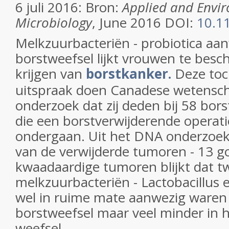
6 juli 2016: Bron:
Applied and Envi
Microbiology
, June 2016 DOI:
10.1
Melkzuurbacteriën - probiotica aa
borstweefsel lijkt vrouwen te bes
krijgen van
borstkanker.
Deze toc
uitspraak doen Canadese wetensch
onderzoek dat zij deden bij 58 bor
die een borstverwijderende operat
ondergaan. Uit het DNA onderzoek
van de verwijderde tumoren - 13 g
kwaadaardige tumoren blijkt dat 
melkzuurbacteriën - Lactobacillus 
wel in ruime mate aanwezig waren
borstweefsel maar veel minder in 
weefsel.