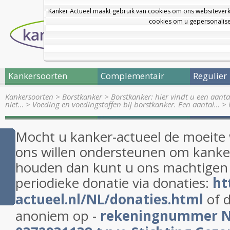
Kanker Actueel maakt gebruik van cookies om ons websiteverk
cookies om u gepersonalisee
Kankersoorten
Complementair
Regulier
Kankersoorten
>
Borstkanker
>
Borstkanker: hier vindt u een aanta
niet…
>
Voeding en voedingstoffen bij borstkanker. Een aantal…
>
Mocht u kanker-actueel de moeite
ons willen ondersteunen om kanker
houden dan kunt u ons machtigen
periodieke donatie via donaties:
ht
actueel.nl/NL/donaties.html
of d
anoniem op -
rekeningnummer 