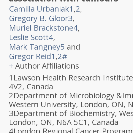
Camilla Urbaniak
1
,
2
,
Gregory B. Gloor
3
,
Muriel Brackstone
4
,
Leslie Scott
4
,
Mark Tangney
5
and
Gregor Reid
1
,
2
#
+
Author Affiliations
1
Lawson Health Research Institut
4V2, Canada
2
Department of Microbiology &Im
Western University, London, ON, 
3
Department of Biochemistry, West
London, ON, N6A 5C1, Canada
4
London Regional Cancer Program,