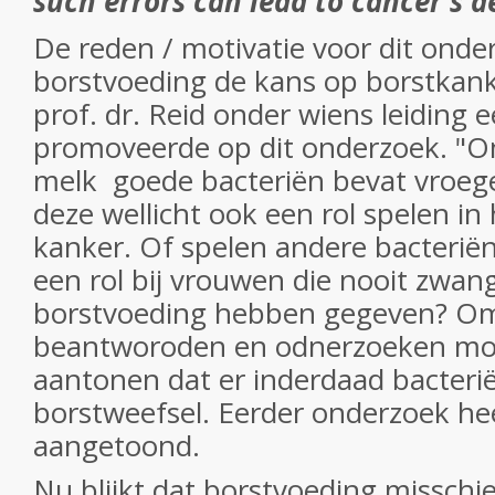
such errors can lead to cancer's 
De reden / motivatie voor dit onde
borstvoeding de kans op borstkank
prof. dr. Reid onder wiens leiding e
promoveerde op dit onderzoek. "O
melk goede bacteriën bevat vroeg
deze wellicht ook een rol spelen i
kanker. Of spelen andere bacteriën
een rol bij vrouwen die nooit zwang
borstvoeding hebben gegeven? Om
beantworoden en odnerzoeken mo
aantonen dat er inderdaad bacterië
borstweefsel. Eerder onderzoek hee
aangetoond.
Nu blijkt dat borstvoeding
misschi