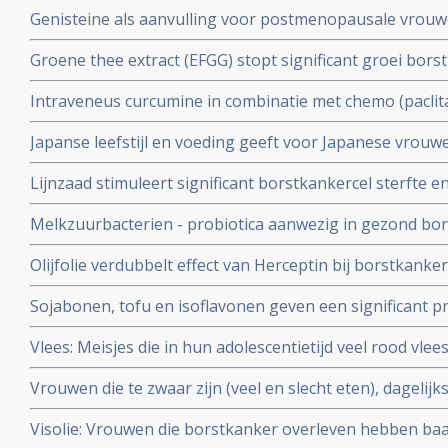
borstkankerpatiënten vooral voor vroege borstkanker s
Genisteine als aanvulling voor postmenopausale vrouwe
botdichtheid en beschermt tegen botverlies, aldus dub
Groene thee extract (EFGG) stopt significant groei borstk
studie en lijkt belangrijk voor borstkankerpatiënten d
gerandomiseerde dierstudies.
Intraveneus curcumine in combinatie met chemo (paclita
met uitgezaaide borstkanker geeft betere respons (plus
Japanse leefstijl en voeding geeft voor Japanese vrou
welbevinden in vergelijking met een placebo na 12 we
grotere overlevingskans (10 jaar) in vergelijking met v
Lijnzaad stimuleert significant borstkankercel sterfte e
rapport toegevoegd.
effect op borsttumormarkers, blijkt uit kleinschalige (3
Melkzuurbacterien - probiotica aanwezig in gezond bo
gerandomiseerde dubbelblinde placebo gecontroleerde
tegen borstkanker blijkt uit kleinschalige studie copy 2
Olijfolie verdubbelt effect van Herceptin bij borstkanke
van borstkanker.
Sojabonen, tofu en isoflavonen geven een significant pre
van krijgen van borstkanker bij vrouwen in de leeftijd
Vlees: Meisjes die in hun adolescentietijd veel rood vle
vergroot risico op het krijgen van borstkanker voor d
Vrouwen die te zwaar zijn (veel en slecht eten), dagelij
hebben sterk verhoogde kans op recidief van hormoon
Visolie: Vrouwen die borstkanker overleven hebben baat 
tweede borst.