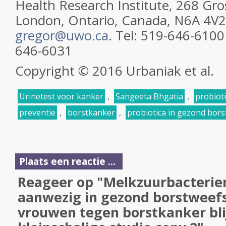
Health Research Institute, 268 Gro
London, Ontario, Canada, N6A 4V2
gregor@uwo.ca
. Tel:
519-646-6100
646-6031
Copyright © 2016 Urbaniak et al.
Urinetest voor kanker
,
Sangeeta Bhgatia
,
probiot
preventie
,
borstkanker
,
probiotica in gezond bors
Plaats een reactie ...
Reageer op "Melkzuurbacterien
aanwezig in gezond borstweef
vrouwen tegen borstkanker blij