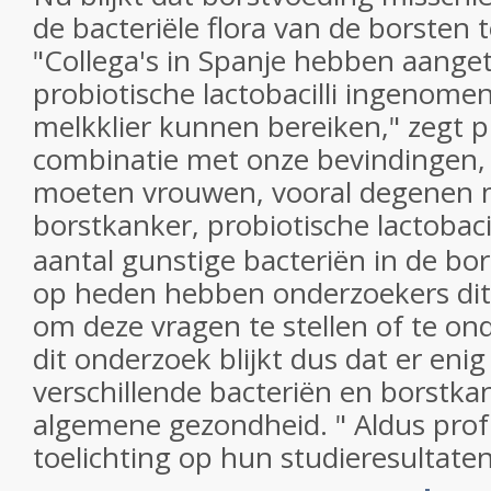
de bacteriële
flora
van de borsten
"
Collega's in
Spanje
hebben aanget
probiotische
lactobacilli
ingenome
melkklier
kunnen bereiken
,
" zegt p
combinatie met
onze bevindingen
,
moeten
vrouwen, vooral
degenen 
borstkanker
,
probiotische
lactobacil
aantal
gunstige bacteriën
in de bor
op heden
hebben onderzoekers
di
om deze vragen te stellen of te on
dit onderzoek blijkt dus dat er eni
verschillende
bacteriën en
borstka
algemene gezondheid
.
" Aldus prof
toelichting op hun studieresultate