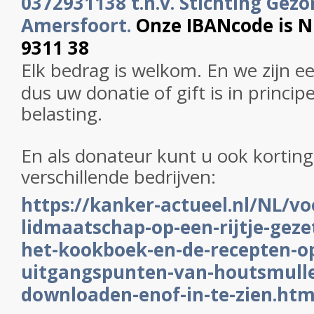
0372931138 t.n.v. Stichting Gezo
Amersfoort.
Onze IBANcode is 
9311 38
Elk bedrag is welkom. En we zijn e
dus uw donatie of gift is in princip
belasting.
En als donateur kunt u ook korting 
verschillende bedrijven:
https://kanker-actueel.nl/NL/vo
lidmaatschap-op-een-rijtje-gezet
het-kookboek-en-de-recepten-op
uitgangspunten-van-houtsmulle
downloaden-enof-in-te-zien.htm