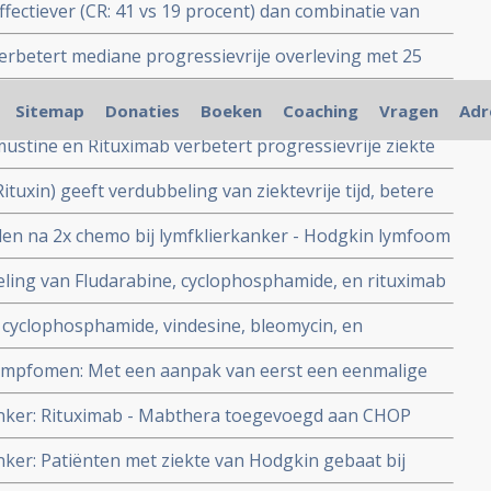
ffectiever (CR: 41 vs 19 procent) dan combinatie van
ziektevrije tijd
 van lymfklierkanker (Peripheral T-cell Lymphoma).
erbetert mediane progressievrije overleving met 25
 patienten met recidief van indolente lymfomen -
erende tumor DNA metingen geven vooraf en al na 1
 met alleen rituximab copy 1
Sitemap
Donaties
Boeken
Coaching
Vragen
Adr
gnose op de uiteindelijke effectiviteit van een
ustine en Rituximab verbetert progressievrije ziekte
uus grootcellig lymfoom - B-Cell Lymfklierkanker
tallen procenten bij Chronische Lymfatische Leukemia
tuxin) geeft verdubbeling van ziektevrije tijd, betere
r met kleine tumoren
ingen voor patiënten met nieuw gediagnosticeerde
len na 2x chemo bij lymfklierkanker - Hodgkin lymfoom
 en mantelcellymfomen, in vergelijking met de R-CHOP
vrije tijd en recidiefkansen als 4x bestralen, maar veel
ing van Fludarabine, cyclophosphamide, en rituximab
ingen en latere complicaties.
ten op tijd tot progressie van de ziekte en op
 cyclophosphamide, vindesine, bleomycin, en
CLL - Chronische Lymfatische Leukemie.
icant betere resultaten, langere overlevingstijd, dan de
 lympfomen: Met een aanpak van eerst een eenmalige
ide, doxorubicin, vincristine
cyclophosphamide, vincristine, doxorubicin en
kanker: Rituximab - Mabthera toegevoegd aan CHOP
olgd door Rituximab plus hoge dosis methotrexate-
r - B-cel lympfomen geeft superieure resultaten blijkt
nker: Patiënten met ziekte van Hodgkin gebaat bij
die.
 verhoogde dosis - en niet gebaat bij aanvullende