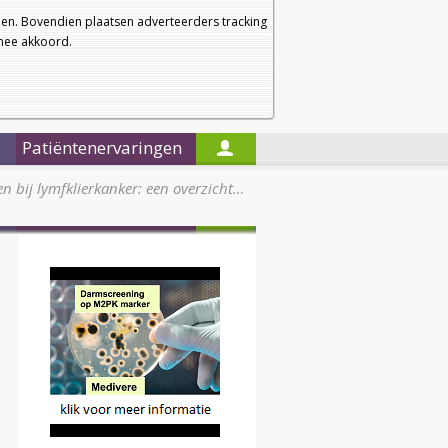
a
a
Startpagina
Nieuwsbrief
a
en. Bovendien plaatsen adverteerders tracking
rmee akkoord.
Alleen in de titels zoeken
Patiëntenervaringen
n bij lymfklierkanker: een overzicht…