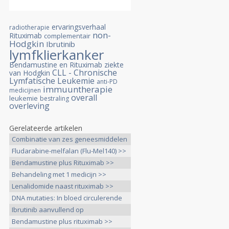
ervaringsverhaal
radiotherapie
non-
Rituximab
complementair
Hodgkin
Ibrutinib
lymfklierkanker
Bendamustine en Rituximab
ziekte
CLL - Chronische
van Hodgkin
Lymfatische Leukemie
anti-PD
immuuntherapie
medicijnen
overall
leukemie
bestraling
overleving
Gerelateerde artikelen
Combinatie van zes geneesmiddelen
>>
Fludarabine-melfalan (Flu-Mel140) >>
Bendamustine plus Rituximab >>
Behandeling met 1 medicijn >>
Lenalidomide naast rituximab >>
DNA mutaties: In bloed circulerende
>>
Ibrutinib aanvullend op
Bendamustine >>
Bendamustine plus rituximab >>