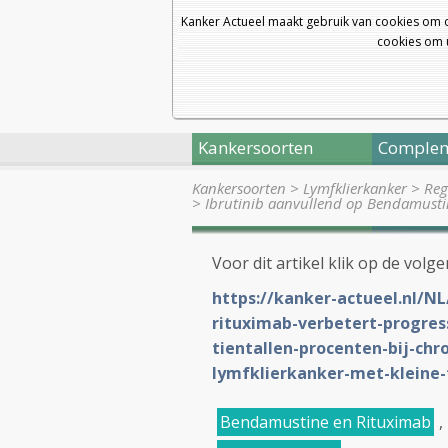
Kanker Actueel maakt gebruik van cookies om 
cookies om u
Kankersoorten
Complem
Kankersoorten
>
Lymfklierkanker
>
Reg
>
Ibrutinib aanvullend op Bendamust
Voor dit artikel klik op de volge
https://kanker-actueel.nl/N
rituximab-verbetert-progress
tientallen-procenten-bij-chr
lymfklierkanker-met-kleine
Bendamustine en Rituximab
,