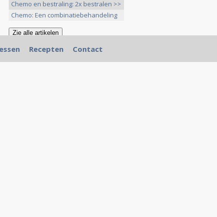
Chemo en bestraling: 2x bestralen >>
Chemo: Een combinatiebehandeling
>>
essen
Recepten
Contact