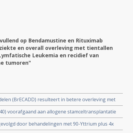
nvullend op Bendamustine en Rituximab
ziekte en overall overleving met tientallen
 Lymfatische Leukemia en recidief van
ne tumoren"
elen (BrECADD) resulteert in betere overleving met
ten met gevorderde lymfklierkanker van het type
40) voorafgaand aan allogene stamceltransplantatie
ng met BEACOPP regiem
n geeft hoger sterfterisico vergeleken met
evolgd door behandelingen met 90-Yttrium plus 4x
lfan
ehandelde Folliculaire Lymfomen geeft betere overall