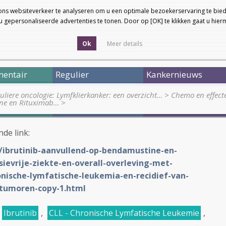
ons websiteverkeer te analyseren om u een optimale bezoekerservaring te bied
 gepersonaliseerde advertenties te tonen. Door op [OK] te klikken gaat u hie
Ok
Meer details
entair
Regulier
Kankernieuws
uliere oncologie: Lymfklierkanker: een overzicht…
>
Chemo en effecte
ine en Rituximab…
>
nde link:
L/ibrutinib-aanvullend-op-bendamustine-en-
ievrije-ziekte-en-overall-overleving-met-
onische-lymfatische-leukemia-en-recidief-van-
-tumoren-copy-1.html
Ibrutinib
,
CLL - Chronische Lymfatische Leukemie
,