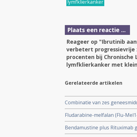
lymfklierkanker
Plaats een reactie ...
Reageer op "Ibrutinib aa
verbetert progressievrije 
procenten bij Chronische
lymfklierkanker met klei
Gerelateerde artikelen
Combinatie van zes geneesmidd
minder bijwerkingen bij patiën
Fludarabine-melfalan (Flu-Mel1
Hodgkinlymfoom in vergelijki
voor patienten met non-Hodgki
Bendamustine plus Rituximab g
fludarabine-intraveneuze busu
Ibritumomab Tiuxetan voor onb