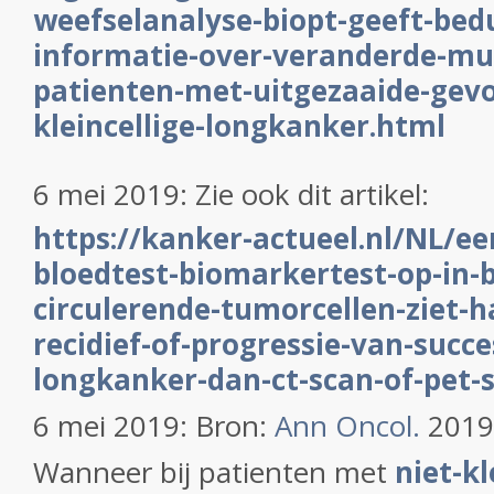
weefselanalyse-biopt-geeft-bed
informatie-over-veranderde-mut
patienten-met-uitgezaaide-gev
kleincellige-longkanker.html
6 mei 2019: Zie ook dit artikel:
https://kanker-actueel.nl/NL/e
bloedtest-biomarkertest-op-in-b
circulerende-tumorcellen-ziet-ha
recidief-of-progressie-van-succ
longkanker-dan-ct-scan-of-pet-
6 mei 2019: Bron:
Ann Oncol.
2019 
Wanneer bij patienten met
niet-kl