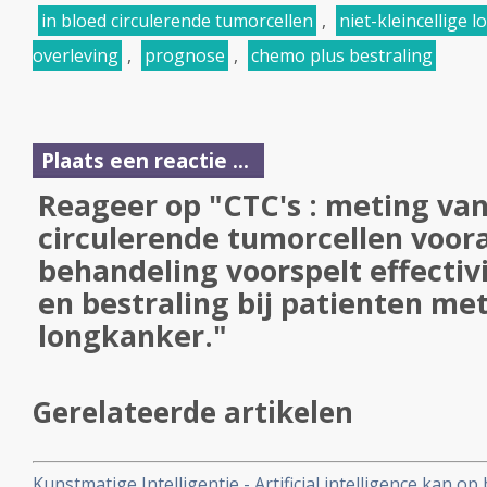
in bloed circulerende tumorcellen
,
niet-kleincellige 
overleving
,
prognose
,
chemo plus bestraling
Plaats een reactie ...
Reageer op "CTC's : meting van
circulerende tumorcellen voor
behandeling voorspelt effectiv
en bestraling bij patienten met
longkanker."
Gerelateerde artikelen
Kunstmatige Intelligentie - Artificial intelligence kan 