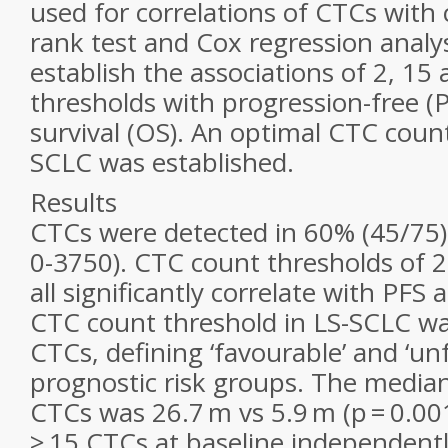
used for correlations of CTCs with c
rank test and Cox regression analy
establish the associations of 2, 15
thresholds with progression-free (P
survival (OS). An optimal CTC count
SCLC was established.
Results
CTCs were detected in 60% (45/75) 
0-3750). CTC count thresholds of 
all significantly correlate with PFS
CTC count threshold in LS-SCLC wa
CTCs, defining ‘favourable’ and ‘un
prognostic risk groups. The median 
CTCs was 26.7 m vs 5.9 m (p = 0.00
≥ 15 CTCs at baseline independentl