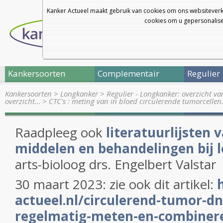
Kanker Actueel maakt gebruik van cookies om ons websiteverk
cookies om u gepersonalisee
Kankersoorten
Complementair
Regulier
Kankersoorten
>
Longkanker
>
Regulier - Longkanker: overzicht v
overzicht…
>
CTC's : meting van in bloed circulerende tumorcelle
Raadpleeg ook
literatuurlijsten 
middelen en behandelingen bij 
arts-bioloog drs. Engelbert Valstar
30 maart 2023: zie ook dit artikel:
actueel.nl/circulerend-tumor-d
regelmatig-meten-en-combiner