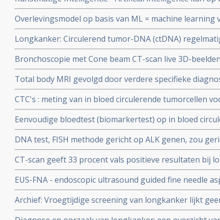
specifieke symptomen uit medisch dossier van de huis
Overlevingsmodel op basis van ML = machine learning v
eerder voorspellen
stadiëring het risico op een recidief bij beginnende op
Longkanker: Circulerend tumor-DNA (ctDNA) regelmat
tot III
een weefselanalyse (biopt) geeft beduidend meer infor
Bronchoscopie met Cone beam CT-scan live 3D-beelden
mutaties bij patiënten met uitgezaaide gevorderde klei
longkanker mogelijk en veel patiënten met verdachte a
Total body MRI gevolgd door verdere specifieke diagno
profiteren van deze nieuwe methode
leidt sneller tot behandelplan dan standaard diagnose (
CTC's : meting van in bloed circulerende tumorcellen v
goedkoper.
voorspelt effectiviteit van chemo en bestraling bij patie
Eenvoudige bloedtest (biomarkertest) op in bloed circul
longkanker.
jaar eerder recidief of progressie van succesvol behan
DNA test, FISH methode gericht op ALK genen, zou ger
of Pet-scan
longkanker mogelijk kunnen maken.
CT-scan geeft 33 procent vals positieve resultaten bij 
onbetrouwbaar als meetinstrument voor longkanker.
EUS-FNA - endoscopic ultrasound guided fine needle as
onnodige longoperaties door veel nauwkeuriger diagn
Archief: Vroegtijdige screening van longkanker lijkt ge
overlevingsduur.