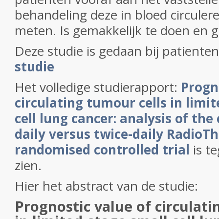
behandeling deze in bloed circuler
meten. Is gemakkelijk te doen en 
Deze studie is gedaan bij patienten
studie
Het volledige studierapport:
Progn
circulating
tumour
cells
in
limit
cell
lung
cancer
:
analysis
of the
daily
versus
twice-daily
RadioTh
randomised
controlled
trial
is t
zien.
Hier het abstract van de studie:
Prognostic value of circulati