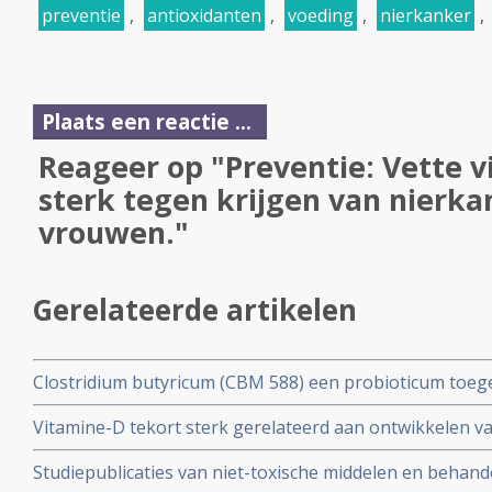
preventie
,
antioxidanten
,
voeding
,
nierkanker
,
Plaats een reactie ...
Reageer op "Preventie: Vette 
sterk tegen krijgen van nierka
vrouwen."
Gerelateerde artikelen
Clostridium butyricum (CBM 588) een probioticum toe
ipilimumab verbeterd sterk de repons en progressievrij
Vitamine-D tekort sterk gerelateerd aan ontwikkelen va
uitgezaaide nierkanker copy 1
interleukin-6/STAT3 expressie, die weer gerelateerd is
Studiepublicaties van niet-toxische middelen en behande