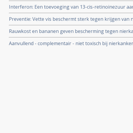
lijst gerelateerd aan specifiek nierkanker uit literatuurli
Interferon: Een toevoeging van 13-cis-retinoinezuur aa
Engelbert Valstar
behandeling van progressieve uitgezaaide nierkanker ge
Preventie: Vette vis beschermt sterk tegen krijgen van 
resultaten op ziektevrije tijd en mediane overall overle
Rauwkost en bananen geven bescherming tegen nierka
Aanvullend - complementair - niet toxisch bij nierkanker