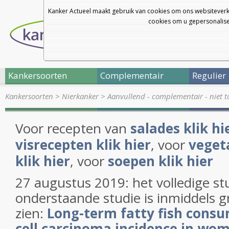
Kanker Actueel maakt gebruik van cookies om ons websiteverk
cookies om u gepersonalisee
Kankersoorten
Complementair
Regulier
Kankersoorten
>
Nierkanker
>
Aanvullend - complementair - niet t
Voor recepten van
salades klik hi
visrecepten klik hier
, voor
veget
klik hier
, voor
soepen klik hier
27 augustus 2019: het volledige st
onderstaande studie is inmiddels gr
zien:
Long-term fatty fish consu
cell carcinoma incidence in wo