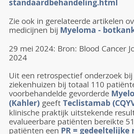
standaardbehandeling.html
Zie ook in gerelateerde artikelen 
medicijnen bij
Myeloma - botkank
29 mei 2024: Bron: Blood Cancer J
2024
Uit een retrospectief onderzoek bi
ziekenhuizen bij totaal 110 patiën
voorbehandelde gevorderde
Myelo
(Kahler)
geeft
Teclistamab (CQY
klinische praktijk uitstekende resu
evalueerbare patiënten bereikte 5
patiënten een
PR = gedeeltelijke 