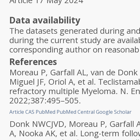
Article 17 May 2024
Data availability
The datasets generated during and
during the current study are availa
corresponding author on reasonabl
References
Moreau P, Garfall AL, van de Donk 
Miguel JF, Oriol A, et al. Teclistama
refractory multiple Myeloma. N. En
2022;387:495–505.
Article
CAS
PubMed
PubMed Central
Google Scholar
Donk NWCJVD, Moreau P, Garfall A
A, Nooka AK, et al. Long-term foll