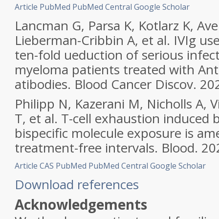
Article
PubMed
PubMed Central
Google Scholar
Lancman G, Parsa K, Kotlarz K, Aver
Lieberman-Cribbin A, et al. IVIg us
ten-fold ueduction of serious infect
myeloma patients treated with Ant
atibodies. Blood Cancer Discov. 20
Philipp N, Kazerani M, Nicholls A, V
T, et al. T-cell exhaustion induced
bispecific molecule exposure is am
treatment-free intervals. Blood. 2
Article
CAS
PubMed
PubMed Central
Google Scholar
Download references
Acknowledgements