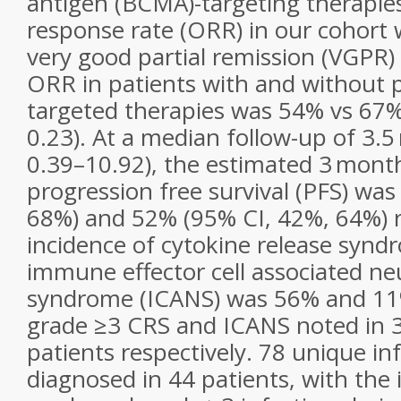
antigen (BCMA)-targeting therapies
response rate (ORR) in our cohort 
very good partial remission (VGPR)
ORR in patients with and without 
targeted therapies was 54% vs 67%,
0.23). At a median follow-up of 3.
0.39–10.92), the estimated 3 mon
progression free survival (PFS) wa
68%) and 52% (95% CI, 42%, 64%) r
incidence of cytokine release synd
immune effector cell associated ne
syndrome (ICANS) was 56% and 11%
grade ≥3 CRS and ICANS noted in 
patients respectively. 78 unique in
diagnosed in 44 patients, with the i