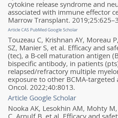
cytokine release syndrome and neur
associated with immune effector cel
Marrow Transplant. 2019;25:625–3
Article
CAS
PubMed
Google Scholar
Touzeau C, Krishnan AY, Moreau P,
SZ, Manier S, et al. Efficacy and sa
(tec), a B-cell maturation antigen
bispecific antibody, in patients (pts
relapsed/refractory multiple myel
exposure to other BCMA-targeted a
Oncol. 2022;40:8013.
Article
Google Scholar
Nooka AK, Lesokhin AM, Mohty M, N
C, Arnulf B, et al. Efficacy and saf