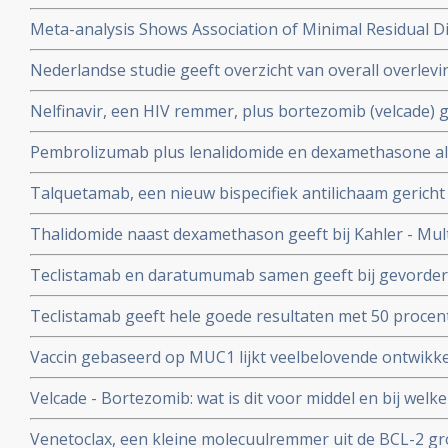
betere overleving bij behandeling met daratumumab, c
Meta-analysis Shows Association of Minimal Residual D
lenalidomide en dexamethason zowel voor als na autolo
Improved Survival in Multiple Myeloma
Nederlandse studie geeft overzicht van overall overlev
(Kahler) in alle stadia in periode 2008 tot 2013.
Nelfinavir, een HIV remmer, plus bortezomib (velcade) g
65 procent bereikte PR - bij zwaar voorbehandelde pat
Pembrolizumab plus lenalidomide en dexamethasone als
multiple myeloma, Kahler
patienten met nog onbehandelde multiple myeloma (Kah
Talquetamab, een nieuw bispecifiek antilichaam gerich
resultaten en veel meer ernstige bijwerkingen
veelbelovende resultaten bij zwaar voorbehandelde pa
Thalidomide naast dexamethason geeft bij Kahler - Mul
botkanker (Kahler)
positief effect op aanslaan van behandeling, aldus Fase II
Teclistamab en daratumumab samen geeft bij gevorderd
2004
Myeloma betere progressievrije overleving en algehele
Teclistamab geeft hele goede resultaten met 50 procent
standaardbehandeling
en 20 procent complete remissies bij zwaar voorbehan
Vaccin gebaseerd op MUC1 lijkt veelbelovende ontwikke
- multiple myeloma
onderzoekers
Velcade - Bortezomib: wat is dit voor middel en bij wel
gebruikt: een overzicht van recente ontwikkelingen
Venetoclax, een kleine molecuulremmer uit de BCL-2 gr