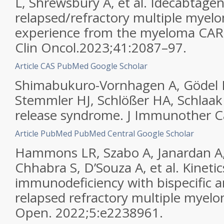
L, Shrewsbury A, et al. Idecabtagen
relapsed/refractory multiple myelo
experience from the myeloma CAR 
Clin Oncol.2023;41:2087–97.
Article
CAS
PubMed
Google Scholar
Shimabukuro-Vornhagen A, Gödel 
Stemmler HJ, Schlößer HA, Schlaak 
release syndrome. J Immunother C
Article
PubMed
PubMed Central
Google Scholar
Hammons LR, Szabo A, Janardan A,
Chhabra S, D’Souza A, et al. Kineti
immunodeficiency with bispecific a
relapsed refractory multiple mye
Open. 2022;5:e2238961.