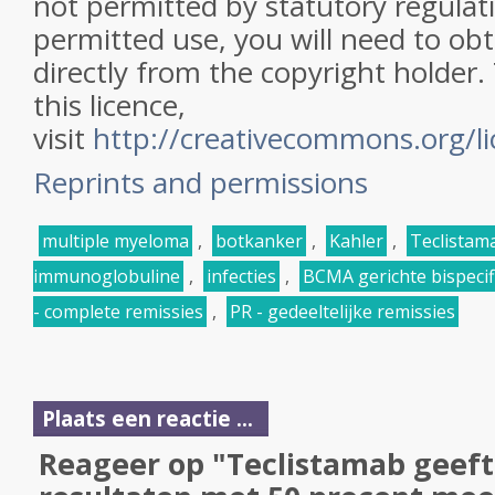
not permitted by statutory regulat
permitted use, you will need to ob
directly from the copyright holder.
this licence,
visit
http://creativecommons.org/li
Reprints and permissions
multiple myeloma
,
botkanker
,
Kahler
,
Teclistama
immunoglobuline
,
infecties
,
BCMA gerichte bispecif
- complete remissies
,
PR - gedeeltelijke remissies
Plaats een reactie ...
Reageer op "Teclistamab geeft