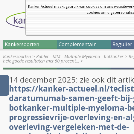
Kanker Actueel maakt gebruik van cookies om ons websiteverk
cookies om u gepersonalisee
Kankersoorten
Complementair
Regulier
Kankersoorten
>
Kahler - MM - Multiple Myeloma - botkanker
>
Re
hele goede resultaten met 50 procent…
>
14 december 2025: zie ook dit artik
https://kanker-actueel.nl/tecli
daratumumab-samen-geeft-bij-
botkanker-multiple-myeloma-be
progressievrije-overleving-en-al
overleving-vergeleken-met-de-