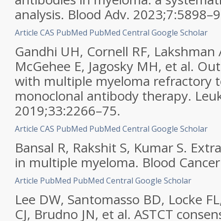
analysis. Blood Adv. 2023;7:5898–9
Article
CAS
PubMed
PubMed Central
Google Scholar
Gandhi UH, Cornell RF, Lakshman A
McGehee E, Jagosky MH, et al. Out
with multiple myeloma refractory 
monoclonal antibody therapy. Leu
2019;33:2266–75.
Article
CAS
PubMed
PubMed Central
Google Scholar
Bansal R, Rakshit S, Kumar S. Extr
in multiple myeloma. Blood Cancer 
Article
PubMed
PubMed Central
Google Scholar
Lee DW, Santomasso BD, Locke FL,
CJ, Brudno JN, et al. ASTCT consen