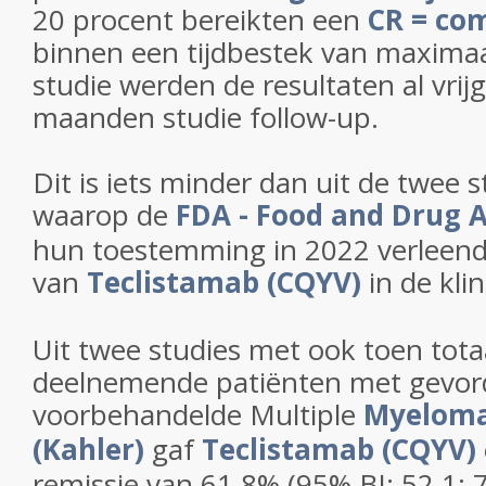
20 procent bereikten een
CR = co
binnen een tijdbestek van maximaal
studie werden de resultaten al vrij
maanden studie follow-up.
Dit is iets minder dan uit de twee s
waarop de
FDA - Food and Drug 
hun toestemming in 2022 verleend
van
Teclistamab (CQYV)
in de klin
Uit twee studies met ook toen tota
deelnemende patiënten met gevor
voorbehandelde Multiple
Myeloma
(Kahler)
gaf
Teclistamab (CQYV)
remissie van 61,8% (95% BI: 52,1; 7