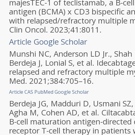
majesTEC-1 of teclistamab, a B-cel
antigen (BCMA) x CD3 bispecific an
with relapsed/refractory multiple
Clin Oncol. 2023;41:8011.
Article
Google Scholar
Munshi NC, Anderson LD Jr., Shah
Berdeja J, Lonial S, et al. Idecabtag
relapsed and refractory multiple m
Med. 2021;384:705–16.
Article
CAS
PubMed
Google Scholar
Berdeja JG, Madduri D, Usmani SZ,
Agha M, Cohen AD, et al. Ciltacabt
B-cell maturation antigen-directed
receptor T-cell therapy in patients 