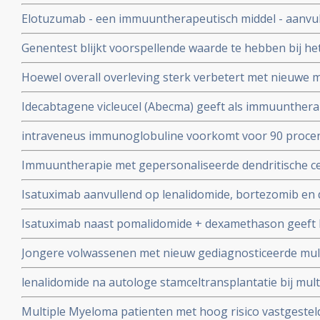
sluimerende Multiple Myeloma in vergelijking met acti
Elotuzumab - een immuuntherapeutisch middel - aanvul
dexamethason geeft 30% betere overall overleving en p
Genentest blijkt voorspellende waarde te hebben bij he
alleen lenalidomide en dexamethason bij gevorderde Mu
Myeloma - ziekte van Kahler. Ook bij eerste diagnose.
Hoewel overall overleving sterk verbetert met nieuwe m
/ ziekte van Kahler blijven patienten met de del17p muta
Idecabtagene vicleucel (Abecma) geeft als immuuntherapi
prognose op overleving te hebben.
patienten met zwaarvoorbehandelde vergevorderde mu
intraveneus immunoglobuline voorkomt voor 90 procent 
resultaten copy 1
patienten met multiple myeloma die met op BCMA gerich
Immuuntherapie met gepersonaliseerde dendritische ce
worden behandeld
onderhoudsdosis lenalidomide na autologe stamceltrans
Isatuximab aanvullend op lenalidomide, bortezomib e
multiple myeloma complete remissies met ruim 7 procent
stamceltransplantatie geeft betere meetbare restziekte 
Isatuximab naast pomalidomide + dexamethason geeft b
patiënten met nieuw gediagnosticeerde multiple myelom
(Mediaan + 6,9 maanden) dan alleen pomalidomide + de
ondergaan
Jongere volwassenen met nieuw gediagnosticeerde mult
multiple myeoloma (Kahler - botkanker) die zwaar voo
een autologe stamceltransplantatie ondergaan hebben 
lenalidomide na autologe stamceltransplantatie bij mult
progressievrije overleving en een veel betere mediane o
Kahler geeft superieure overall overleving en ziektevrije
13 jaar geleden
Multiple Myeloma patienten met hoog risico vastgeste