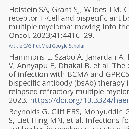
Holstein SA, Grant SJ, Wildes TM. 
receptor T-Cell and bispecific anti
multiple myeloma: moving Into the 
Oncol. 2023;41:4416–29.
Article
CAS
PubMed
Google Scholar
Hammons L, Szabo A, Janardan A,
V, Annyapu E, Dhakal B, et al. Th
of infection with BCMA and GPRC5
bispecific antibody (bsAb) therapy 
relapsed refractory multiple myel
2023.
https://doi.org/10.3324/ha
Reynolds G, Cliff ERS, Mohyuddin 
S, Liet Hing MN, et al. Infections fo
antibodies in myeloma: a systemat