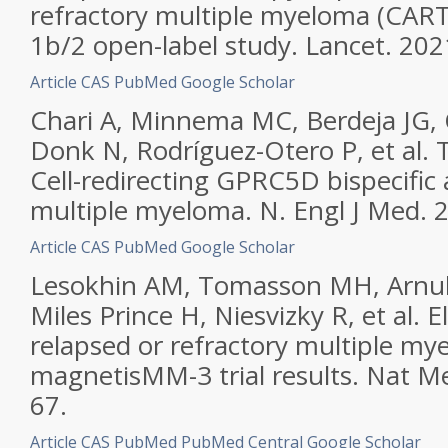
refractory multiple myeloma (CAR
1b/2 open-label study. Lancet. 20
Article
CAS
PubMed
Google Scholar
Chari A, Minnema MC, Berdeja JG, O
Donk N, Rodríguez-Otero P, et al. 
Cell-redirecting GPRC5D bispecific 
multiple myeloma. N. Engl J Med. 
Article
CAS
PubMed
Google Scholar
Lesokhin AM, Tomasson MH, Arnulf 
Miles Prince H, Niesvizky R, et al. 
relapsed or refractory multiple my
magnetisMM-3 trial results. Nat M
67.
Article
CAS
PubMed
PubMed Central
Google Scholar