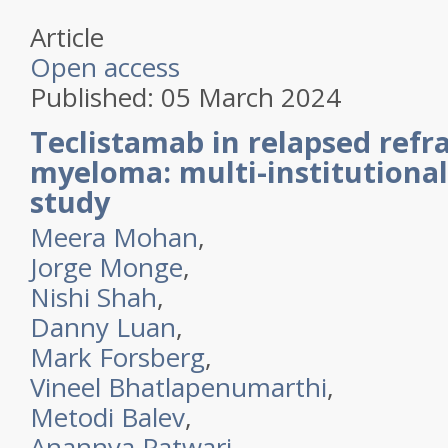
Article
Open access
Published:
05 March 2024
Teclistamab in relapsed refr
myeloma: multi-institutional
study
Meera Mohan
,
Jorge Monge
,
Nishi Shah
,
Danny Luan
,
Mark Forsberg
,
Vineel Bhatlapenumarthi
,
Metodi Balev
,
Anannya Patwari
,