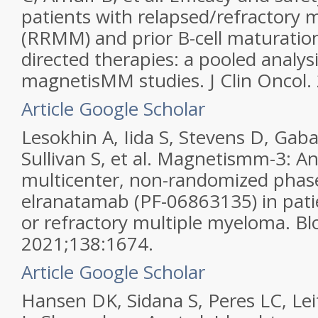
patients with relapsed/refractory
(RRMM) and prior B-cell maturatio
directed therapies: a pooled analys
magnetisMM studies. J Clin Oncol.
Article
Google Scholar
Lesokhin A, Iida S, Stevens D, Ga
Sullivan S, et al. Magnetismm-3: An
multicenter, non-randomized phase
elranatamab (PF-06863135) in pati
or refractory multiple myeloma. Bl
2021;138:1674.
Article
Google Scholar
Hansen DK, Sidana S, Peres LC, Le