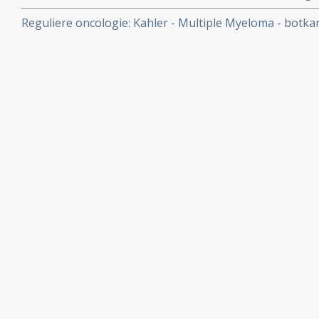
resultaten bij vergevorderde zwaar voorbehandelde mul
Reguliere oncologie: Kahler - Multiple Myeloma - botka
ontwikkelingen binnen de reguliere oncologie bij elkaa