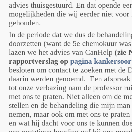
advies thuisgestuurd. En dat opende ee
mogelijkheden die wij eerder niet voor
gehouden.
In de periode dat we dus de behandeli
doorzetten (want de 5
e
chemokuur was n
lazen we het advies van CanHelp
(zie 
rapportverslag op
pagina kankersoor
besloten om contact te zoeken met de D
daarin werden genoemd.
Een afspraak
tot onze verbazing nam de professor ru
met ons te praten. Niet alleen om de m
stellen en de behandeling die mijn man
nemen, maar ook om met ons te praten 
en wat hij dacht voor ons te kunnen doe
een negatieve houding gaf hij ons moed 