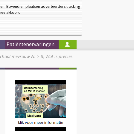
a
a
Startpagina
Nieuwsbrief
a
en. Bovendien plaatsen adverteerders tracking
rmee akkoord.
Alleen in de titels zoeken
Patiëntenervaringen
erhaal mevrouw N.
>
8) Wat is precies