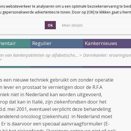
ons websiteverkeer te analyseren om u een optimale bezoekerservaring te bied
 gepersonaliseerde advertenties te tonen. Door op [OK] te klikken gaat u hie
Ok
Meer details
entair
Regulier
Kankernieuws
en van kankerpatiënten op alfabetische…
>
Darmkanker: ervaringsv
>
 dus een nieuwe techniek gebruikt om zonder operatie
 lever en prostaat te vernietigen door de R.F.A
niek niet in Nederland kan worden uitgevoerd,
op dat kan in Italië, zijn ziekenfondsen door het
d.d. mei 2001, eventueel verplicht deze behandeling
handelend oncoloog (ziekenhuis)
in Nederland moet
Er is daarvoor een speciaal aanvraagformulier (E-