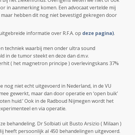
n bij het ziekenfonds. Overigens weten we niet of ook
oor in aanmerking komen. Een advocaat vertelde mij
jn, maar hebben dit nog niet bevestigd gekregen door
 uitgebreide informatie over R.F.A. op
deze pagina)
.
en techniek waarbij men onder ultra sound
ld in de tumor steekt en deze dan d.m.v.
rhit ( het magnetron principe ) overlevingskans 37%
ie nog niet echt uitgevoerd in Nederland, in de VU
mee gewerkt, maar dan door operatie en ‘open buik’
esloten huid.’ Ook in de Radboud Nijmegen wordt het
xperimenteel en via operatie.
eze behandeling. Dr Solbiati uit Busto Arsizio ( Milaan )
 Hij heeft persoonlijk al 450 behandelingen uitgevoerd.