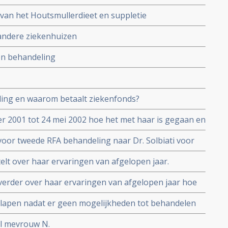
 van het Houtsmullerdieet en suppletie
 andere ziekenhuizen
on behandeling
eling en waarom betaalt ziekenfonds?
r 2001 tot 24 mei 2002 hoe het met haar is gegaan en
 voor tweede RFA behandeling naar Dr. Solbiati voor
kte levertumoren en deze zijn met succes weggehaald
telt over haar ervaringen van afgelopen jaar.
n ook schandalig hoe er in Nederland omgegaan
 verder over haar ervaringen van afgelopen jaar hoe
die haar eigen weg zoekt
rapie probeert de laatste resten kanker definitief uit
eslapen nadat er geen mogelijkheden tot behandelen
cidief en werd 21 maart 2005 begraven. Condoleance
l mevrouw N.