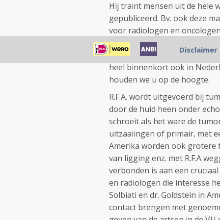
Hij traint mensen uit de hele
gepubliceerd. Bv. ook deze m
voor radiologen en oncologen d
bronnen dat Nederlandse radi
Disclaimer
dit niet met zekerheid te zegg
heel binnenkort ook in Neder
houden we u op de hoogte.
R.F.A. wordt uitgevoerd bij tu
door de huid heen onder echob
schroeit als het ware de tumo
uitzaaiingen of primair, met 
Amerika worden ook grotere t
van ligging enz. met R.F.A we
verbonden is aan een cruciaal 
en radiologen die interesse h
Solbiati en dr. Goldstein in Am
contact brengen met genoemd
geven van de artsen in de VU 