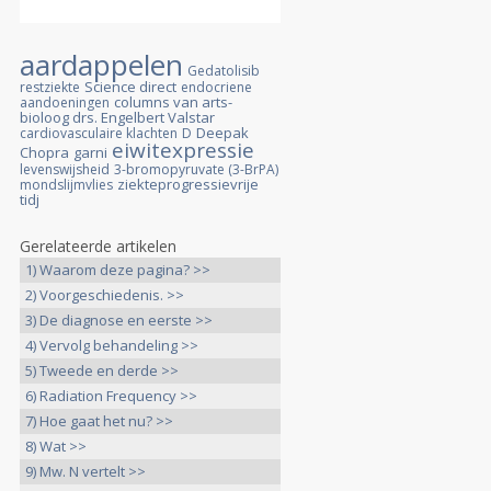
aardappelen
Gedatolisib
Science direct
restziekte
endocriene
columns van arts-
aandoeningen
bioloog drs. Engelbert Valstar
Deepak
cardiovasculaire klachten
D
eiwitexpressie
Chopra
garni
levenswijsheid
3-bromopyruvate (3-BrPA)
ziekteprogressievrije
mondslijmvlies
tidj
Gerelateerde artikelen
1) Waarom deze pagina? >>
2) Voorgeschiedenis. >>
3) De diagnose en eerste >>
4) Vervolg behandeling >>
5) Tweede en derde >>
6) Radiation Frequency >>
7) Hoe gaat het nu? >>
8) Wat >>
9) Mw. N vertelt >>