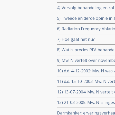
4) Vervolg behandeling en rol
5) Tweede en derde opinie in
6) Radiation Frequency Ablati
7) Hoe gaat het nu?
8) Wat is precies RFA behand
9) Mw. N vertelt over novembe
nu gaat.
10) d.d. 4-12-2002: Mw. N was
het weghalen van haar verkal
11) d.d. 15-10-2003: Mw. N ver
Indrukwekkend, hoopgevend e
12) 13-07-2004: Mw. N vertelt
wordt met een kankerpatiënt 
ze nu bij dr. Vogl via LITT the
13) 21-03-2005: Mw. N is ing
haar lever te krijgen
waren voor haar zoveelste re
Darmkanker: ervaringsverhaa
register toegevoegd.