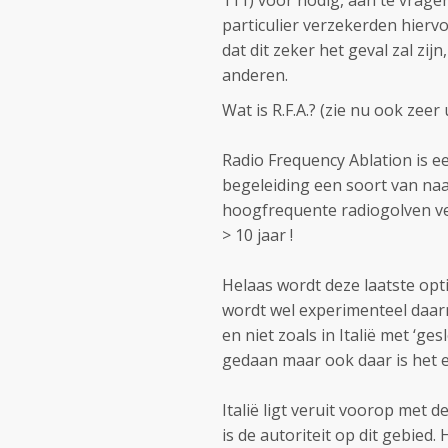
111) voor nodig, aan te vrage
particulier verzekerden hierv
dat dit zeker het geval zal zi
anderen.
Wat is R.F.A.? (zie nu ook zeer
Radio Frequency Ablation is e
begeleiding een soort van naa
hoogfrequente radiogolven ve
> 10 jaar !
Helaas wordt deze laatste opt
wordt wel experimenteel daar
en niet zoals in Italië met ‘g
gedaan maar ook daar is het e
Italië ligt veruit voorop met d
is de autoriteit op dit gebied.