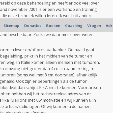
 wereld op deze behandeling en heeft er ook veel over
aand november 2001 is er een workshop en training
ie deze techniek willen leren. Ik weet uit andere
ologen/artsen naar deze training toegaan. Maar durf
Sitemap
Donaties
Boeken
Coaching
Vragen
Adr
en. Maar hopelijk komt R.F.A. zonder operatie toch
land beschikbaar. Zodra we daar meer over weten
moren in lever en/of prostaatkanker. De naald gaat
egeleiding, prikt in het midden van de tumor en
ren weg. In Italië komen alleen mensen met tumoren,
een omvang niet groter dan 4 cm. in aanmerking. In
umoren (soms wel met 8 cm. doorsnee), afhankelijk
ggehaald. Ook zijn er beperkingen als de tumor
bloedvat dan schijnt R.F.A niet te kunnen. Voor artsen
ebben hebben wij het rechtstreekse adres van dr.
erika.
Mail
ons met uw motivatie en wij kunnen u in
e artsen/radiologen. Of wij kunnen u de namen
die hier ook van afweten.