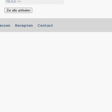
10) d.d. >>
essen
Recepten
Contact