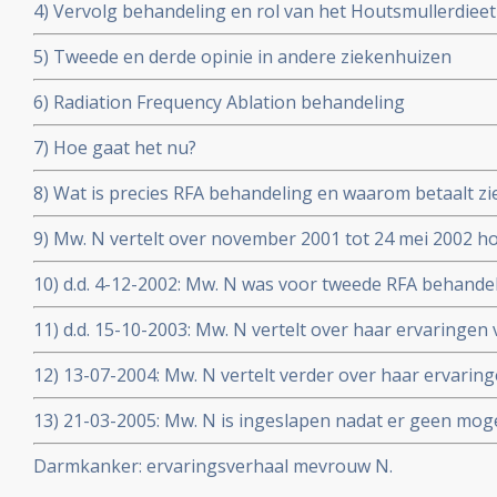
4) Vervolg behandeling en rol van het Houtsmullerdieet
5) Tweede en derde opinie in andere ziekenhuizen
6) Radiation Frequency Ablation behandeling
7) Hoe gaat het nu?
8) Wat is precies RFA behandeling en waarom betaalt z
9) Mw. N vertelt over november 2001 tot 24 mei 2002 h
nu gaat.
10) d.d. 4-12-2002: Mw. N was voor tweede RFA behandeli
weghalen van haar verkalkte levertumoren en deze zij
11) d.d. 15-10-2003: Mw. N vertelt over haar ervaringen 
Indrukwekkend, hoopgevend en ook schandalig hoe er
12) 13-07-2004: Mw. N vertelt verder over haar ervarin
met een kankerpatiënt die haar eigen weg zoekt
nu bij dr. Vogl via LITT therapie probeert de laatste res
13) 21-03-2005: Mw. N is ingeslapen nadat er geen mog
lever te krijgen
waren voor haar zoveelste recidief en werd 21 maart 2
Darmkanker: ervaringsverhaal mevrouw N.
register toegevoegd.