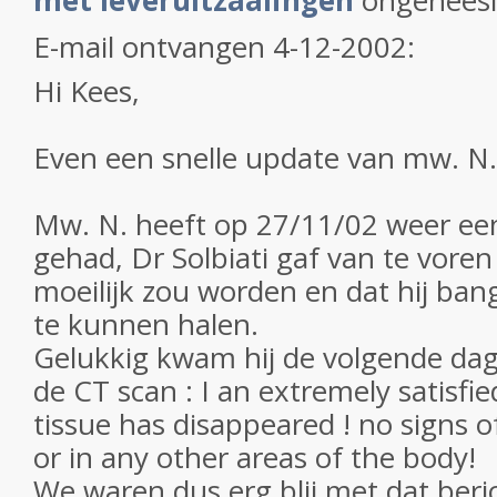
met leveruitzaaiïngen
ongeneesli
E-mail ontvangen 4-12-2002:
Hi Kees,
Even een snelle update van mw. N.
Mw. N. heeft op 27/11/02 weer ee
gehad, Dr Solbiati gaf van te voren
moeilijk zou worden en dat hij ban
te kunnen halen.
Gelukkig kwam hij de volgende dag
de CT scan : I an extremely satisfie
tissue has disappeared ! no signs of
or in any other areas of the body!
We waren dus erg blij met dat beric