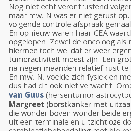
Nog niet echt verontrustend volge
maar mw. N was er niet gerust op.
volgende controle afspraak gemaak
En opnieuw waren haar CEA waard
opgelopen. Zowel de oncoloog als 
hiermee toch wel dat er weer ergen
tumoractiviteit moest zijn. Een gro
na negen maanden relatief rust t
En mw. N. voelde zich fysiek en me
dus had dit ook niet verwacht. Omd
van Guus
(hersentumor astrocyto
Margreet
(borstkanker met uitzaa
die wonder boven wonder beide er
uit een terminale en uitzichtloze d
combinatiebehandeling met bio-re