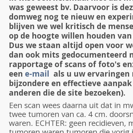
was geweest bv. Daarvoor is de
domweg nog te nieuw en exper
blijven we wel kritisch de mens
op de hoogte willen houden van
Dus we staan altijd open voor w
dan ook mits gedocumenteerd 
rapportage of scans of foto's e
een
e-mail
als u uw ervaringen
bijzondere en effectieve aanpak
anderen die de site bezoeken)
.
Een scan wees daarna uit dat in mw
twee tumoren van ca. 4 cm. doorsne
waren. ECHTER: geen recidieven, 
tumoren waren tumoren die vorig j