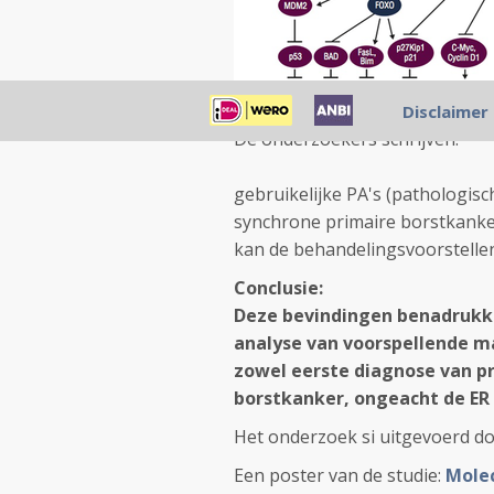
Disclaimer
De onderzoekers schrijven:
gebruikelijke PA's (pathologisch
synchrone primaire borstkanker
kan de behandelingsvoorstellen
Conclusie:
Deze bevindingen benadrukke
analyse van voorspellende m
zowel eerste diagnose van pr
borstkanker, ongeacht de ER 
Het onderzoek si uitgevoerd do
Een poster van de studie:
Molec