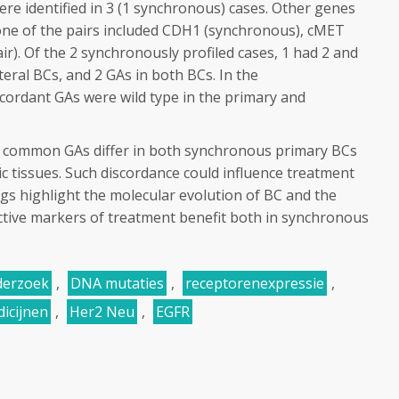
re identified in 3 (1 synchronous) cases. Other genes
ne of the pairs included
CDH1
(synchronous),
cMET
r). Of the 2 synchronously profiled cases, 1 had 2 and
ateral BCs, and 2 GAs in both BCs. In the
iscordant GAs were wild type in the primary and
at common GAs differ in both synchronous primary BCs
c tissues. Such discordance could influence treatment
s highlight the molecular evolution of BC and the
ctive markers of treatment benefit both in synchronous
derzoek
,
DNA mutaties
,
receptorenexpressie
,
icijnen
,
Her2 Neu
,
EGFR