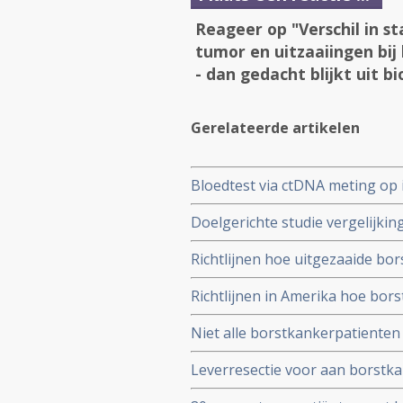
Reageer op "Verschil in s
tumor en uitzaaiingen bij
- dan gedacht blijkt uit b
Gerelateerde artikelen
Bloedtest via ctDNA meting op 
behandelingen bij borstkanker ef
Doelgerichte studie vergelijkin
medicijnen voor uitgezaaide bor
Richtlijnen hoe uitgezaaide bor
overeen met resultaten uit fase 
behandelen met of Sacituzumab
Richtlijnen in Amerika hoe bor
team van deskundigen in een of
op basis van recente wetenscha
Niet alle borstkankerpatienten
krachtigere immuuncellen (TIL
Leverresectie voor aan borstk
ziektevrije overleving van 50 