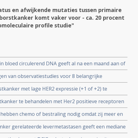
tatus en afwijkende mutaties tussen primaire
 borstkanker komt vaker voor - ca. 20 procent
iomoleculaire profile studie"
in bloed circulerend DNA geeft al na een maand aan of
fectief zijn of niet.
gen van observatiestudies voor 8 belangrijke
stkanker in de klinische praktijk komen 7 van de 8
stkanker met lage HER2 expressie (+1 of +2) te
III studies
 govitecan of trastuzumab deruxtecan is door een
stkanker te behandelen met Her2 positieve receptoren
ficieel rapport vastgelegd
ppelijke studies
 hebben chemo of bestraling nodig omdat zij meer en
) hebben die de borstkanker automatisch opruimt.
anker gerelateerde levermetastasen geeft een mediane
maanden en een 5-jaars overleving van 65 procent