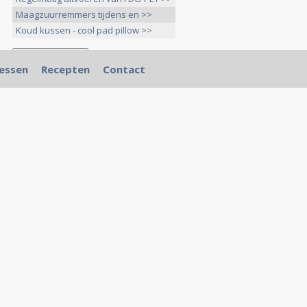
Maagzuurremmers tijdens en >>
Koud kussen - cool pad pillow >>
essen
Recepten
Contact