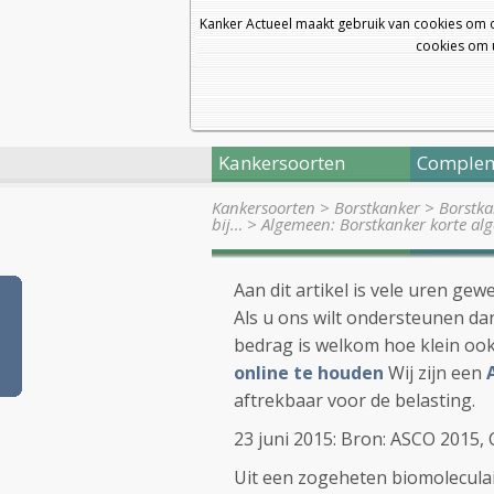
Kanker Actueel maakt gebruik van cookies om 
cookies om u
Kankersoorten
Complem
Kankersoorten
>
Borstkanker
>
Borstka
bij…
>
Algemeen: Borstkanker korte a
Aan dit artikel is vele uren ge
Als u ons wilt ondersteunen dan
bedrag is welkom hoe klein oo
online te houden
Wij zijn een
aftrekbaar voor de belasting.
23 juni 2015: Bron: ASCO 2015, 
Uit een zogeheten biomoleculair