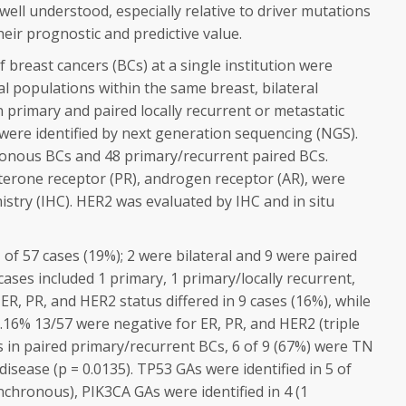
well understood, especially relative to driver mutations
heir prognostic and predictive value.
f breast cancers (BCs) at a single institution were
al populations within the same breast, bilateral
primary and paired locally recurrent or metastatic
were identified by next generation sequencing (NGS).
onous BCs and 48 primary/recurrent paired BCs.
terone receptor (PR), androgen receptor (AR), were
try (IHC). HER2 was evaluated by IHC and in situ
 of 57 cases (19%); 2 were bilateral and 9 were paired
ases included 1 primary, 1 primary/locally recurrent,
ER, PR, and HER2 status differed in 9 cases (16%), while
).16% 13/57 were negative for ER, PR, and HER2 (triple
s in paired primary/recurrent BCs, 6 of 9 (67%) were TN
isease (p = 0.0135).
TP53
GAs were identified in 5 of
ynchronous),
PIK3CA
GAs were identified in 4 (1