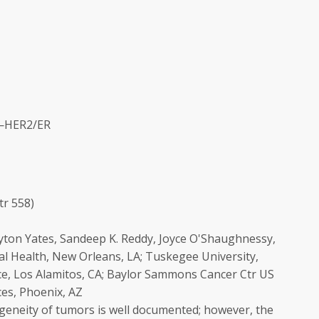
:
r—HER2/ER
tr 558)
ton Yates, Sandeep K. Reddy, Joyce O'Shaughnessy,
eral Health, New Orleans, LA; Tuskegee University,
ce, Los Alamitos, CA; Baylor Sammons Cancer Ctr US
nces, Phoenix, AZ
geneity of tumors is well documented; however, the