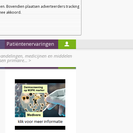
a
a
Startpagina
Nieuwsbrief
a
en. Bovendien plaatsen adverteerders tracking
rmee akkoord.
Alleen in de titels zoeken
Patiëntenervaringen
handelingen, medicijnen en middelen
ssen primaire…
>