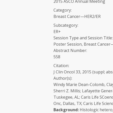
2015 ASCO Annual Meeting
Category:
Breast Cancer—HER2/ER
Subcategory:
ER+
Session Type and Session Title
Poster Session, Breast Cance
Abstract Number:
558
Citation:
J Clin Oncol 33, 2015 (suppl; abs
Author(s):
Windy Marie Dean-Colomb, Clay
Sherri Z. Millis; Lafayette Gen
Tuskegee, AL; Caris Life SCoen
Onc, Dallas, TX; Caris Life Scie
Background:
Histologic hetero