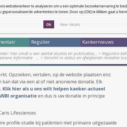
ons websiteverkeer te analyseren om u een optimale bezoekerservaring te bied
 gepersonaliseerde advertenties te tonen. Door op [OK] te klikken gaat u hie
Ok
Meer details
entair
Regulier
Kankernieuws
nker: hier vindt u een aantal studies en publicaties…
>
Reguliere be
lgemene informatie …
>
Verschil in status en afwijkende mutaties tu
werkt. Opzoeken, vertalen, op de website plaatsen enz.
 kan dat via een al of niet anonieme donatie. Elk
k.
Klik hier als u ons wilt helpen kanker-actueel
ANBI organisatie
en dus is uw donatie in principe
Caris Lifesciences
e profile studie bij patiënten met primaire uitgezaaide