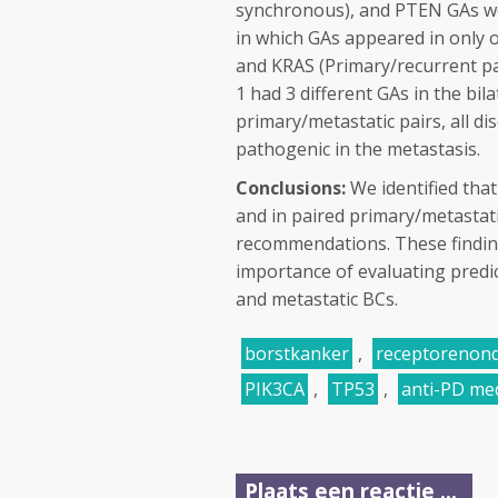
synchronous), and
PTEN
GAs we
in which GAs appeared in only o
and
KRAS
(Primary/recurrent pai
1 had 3 different GAs in the bil
primary/metastatic pairs, all d
pathogenic in the metastasis.
Conclusions:
We identified th
and in paired primary/metastati
recommendations. These finding
importance of evaluating predi
and metastatic BCs.
borstkanker
,
receptorenon
PIK3CA
,
TP53
,
anti-PD med
Plaats een reactie ...