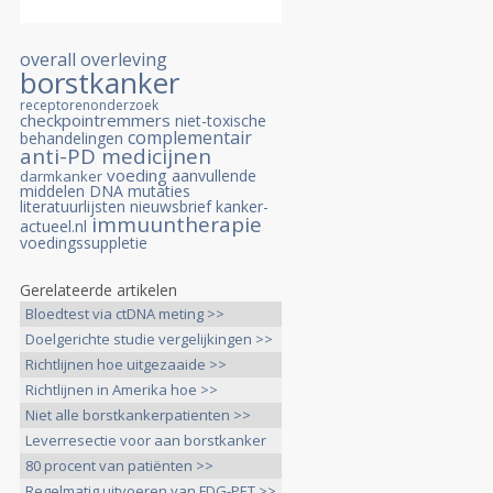
overall overleving
borstkanker
receptorenonderzoek
checkpointremmers
niet-toxische
complementair
behandelingen
anti-PD medicijnen
voeding
aanvullende
darmkanker
middelen
DNA mutaties
literatuurlijsten
nieuwsbrief kanker-
immuuntherapie
actueel.nl
voedingssuppletie
Gerelateerde artikelen
Bloedtest via ctDNA meting >>
Doelgerichte studie vergelijkingen >>
Richtlijnen hoe uitgezaaide >>
Richtlijnen in Amerika hoe >>
Niet alle borstkankerpatienten >>
Leverresectie voor aan borstkanker
>>
80 procent van patiënten >>
Regelmatig uitvoeren van FDG-PET >>