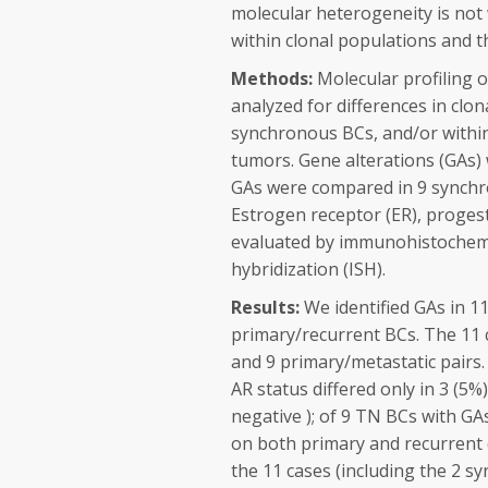
molecular heterogeneity is not 
within clonal populations and t
Methods:
Molecular profiling o
analyzed for differences in clon
synchronous BCs, and/or within 
tumors. Gene alterations (GAs) 
GAs were compared in 9 synchr
Estrogen receptor (ER), proges
evaluated by immunohistochemis
hybridization (ISH).
Results:
We identified GAs in 11
primary/recurrent BCs. The 11 c
and 9 primary/metastatic pairs. 
AR status differed only in 3 (5%
negative ); of 9 TN BCs with GA
on both primary and recurrent d
the 11 cases (including the 2 s