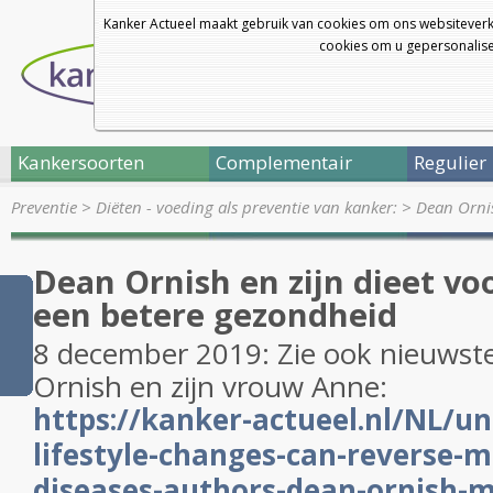
Kanker Actueel maakt gebruik van cookies om ons websiteverk
cookies om u gepersonalisee
Kankersoorten
Complementair
Regulier
Preventie
>
Diëten - voeding als preventie van kanker:
>
Dean Ornis
Dean Ornish en zijn dieet vo
een betere gezondheid
8 december 2019: Zie ook nieuwst
Ornish en zijn vrouw Anne:
https://kanker-actueel.nl/NL/un
lifestyle-changes-can-reverse-m
diseases-authors-dean-ornish-