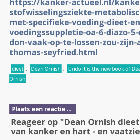
https://kanker-actueel.nl/kanke
stofwisselingsziekte-metabolisc
met-specifieke-voeding-dieet-en
voedingssuppletie-oa-6-diazo-5-
don-vaak-op-te-lossen-zou-zijn-
thomas-seyfried.html
dieet
,
Dean Ornish
,
Undo It is the new book of D
Ornish
Plaats een reactie ...
Reageer op "Dean Ornish dieet 
van kanker en hart - en vaatzi