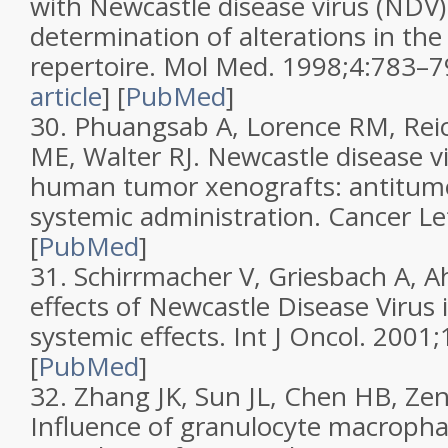
with Newcastle disease virus (NDV)
determination of alterations in the
repertoire.
Mol Med.
1998;
4
:783–7
article
]
[
PubMed
]
30.
Phuangsab A, Lorence RM, Rei
ME, Walter RJ. Newcastle disease v
human tumor xenografts: antitumor 
systemic administration.
Cancer Le
[
PubMed
]
31.
Schirrmacher V, Griesbach A, A
effects of Newcastle Disease Virus i
systemic effects.
Int J Oncol.
2001;
[
PubMed
]
32.
Zhang JK, Sun JL, Chen HB, Zen
Influence of granulocyte macropha