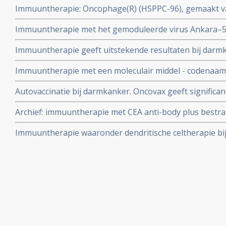
Immuuntherapie: Oncophage(R) (HSPPC-96), gemaakt va
gerandomiseerde studie bij 335 patiënten. copy 1
voor opmerkelijke resultaten bij o.a. darmkanker.
Immuuntherapie met het gemoduleerde virus Ankara–5T
cyclophosphamide zorgt voor verdubbeling van mediane 
Immuuntherapie geeft uitstekende resultaten bij darmk
maanden bij vergevorderde darmkanker
weinig tumoren - en zelfs bij darmkanker stadium IV wer
Immuuntherapie met een moleculair middel - codenaa
minder effectief
significant betere ziektevrije tijd bij patiënten met uit
Autovaccinatie bij darmkanker. Oncovax geeft significan
chemotherapie kregen.
overleving, overlevingstijd en tijd tot recidief bij darm
Archief: immuuntherapie met CEA anti-body plus bestral
Intracel is failliet verklaard. Oncovax wordt niet meer g
in Phase-II trial met 30 darmkankerpatiënten.
Immuuntherapie waaronder dendritische celtherapie b
overzicht