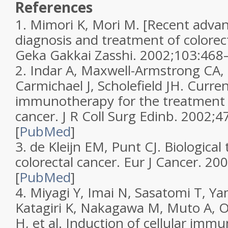
References
1.
Mimori K, Mori M. [Recent advan
diagnosis and treatment of colorec
Geka Gakkai Zasshi.
2002;
103
:468
2.
Indar A, Maxwell-Armstrong CA,
Carmichael J, Scholefield JH. Curre
immunotherapy for the treatment o
cancer.
J R Coll Surg Edinb.
2002;
4
[
PubMed
]
3.
de Kleijn EM, Punt CJ. Biological
colorectal cancer.
Eur J Cancer.
200
[
PubMed
]
4.
Miyagi Y, Imai N, Sasatomi T, Y
Katagiri K, Nakagawa M, Muto A, 
H, et al. Induction of cellular imm