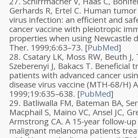
27.
Schirrmacher V, Haas C, Bonifer
Gerhards R, Ertel C. Human tumor c
virus infection: an efficient and s
cancer vaccine with pleiotropic im
properties when using Newcastle d
Ther.
1999;
6
:63–73.
[
PubMed
]
28.
Csatary LK, Moss RW, Beuth J, 
Szeberenyi J, Bakacs T. Beneficial 
patients with advanced cancer usi
disease virus vaccine (MTH-68/H)
A
1999;
19
:635–638.
[
PubMed
]
29.
Batliwalla FM, Bateman BA, Se
Macphail S, Maino VC, Ansel JC, Gr
Armstrong CA. A 15-year follow-up 
malignant melanoma patients treat