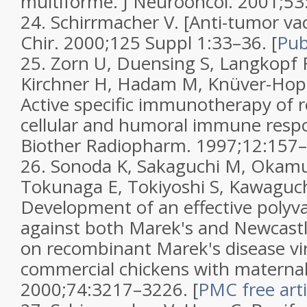
multiforme.
J Neurooncol.
2001;
53
24.
Schirrmacher V. [Anti-tumor va
Chir.
2000;
125 Suppl 1
:33–36.
[
Pu
25.
Zorn U, Duensing S, Langkopf F
Kirchner H, Hadam M, Knüver-Hopf 
Active specific immunotherapy of r
cellular and humoral immune resp
Biother Radiopharm.
1997;
12
:157–
26.
Sonoda K, Sakaguchi M, Okamu
Tokunaga E, Tokiyoshi S, Kawaguchi
Development of an effective polyva
against both Marek's and Newcastl
on recombinant Marek's disease vir
commercial chickens with maternal
2000;
74
:3217–3226.
[
PMC free arti