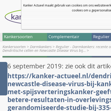
Kanker Actueel maakt gebruik van cookies om ons websiteverk
cookies om u gepersonalisee
Kankersoorten
Complementair
Regulier
Kankersoorten
>
Darmkankers
>
Regulier - Darmkankers: recente 
Dendritische cellen en Newcastle Disease Virus bij…
>
6 september 2019: zie ook dit artik
https://kanker-actueel.nl/dendri
newcastle-disease-virus-bij-kan
met-spijsverteringskanker-geeft
betere-resultaten-in-overlevings
gerandomiseerde-studie-bij-335