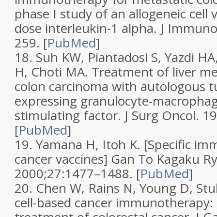
phase I study of an allogeneic cell 
dose interleukin-1 alpha.
J Immuno
259.
[
PubMed
]
18.
Suh KW, Piantadosi S, Yazdi HA
H, Choti MA. Treatment of liver m
colon carcinoma with autologous t
expressing granulocyte-macrophag
stimulating factor.
J Surg Oncol.
19
[
PubMed
]
19.
Yamana H, Itoh K. [Specific i
cancer vaccines]
Gan To Kagaku Ry
2000;
27
:1477–1488.
[
PubMed
]
20.
Chen W, Rains N, Young D, Stu
cell-based cancer immunotherapy: 