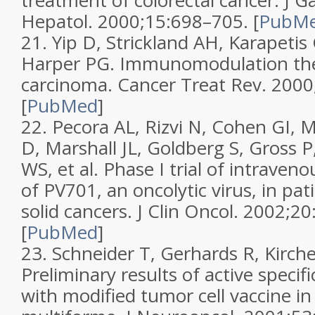
treatment of colorectal cancer.
J G
Hepatol.
2000;
15
:698–705.
[
PubM
21.
Yip D, Strickland AH, Karapetis
Harper PG. Immunomodulation ther
carcinoma.
Cancer Treat Rev.
2000
[
PubMed
]
22.
Pecora AL, Rizvi N, Cohen GI, 
D, Marshall JL, Goldberg S, Gross P
WS, et al. Phase I trial of intraven
of PV701, an oncolytic virus, in pa
solid cancers.
J Clin Oncol.
2002;
20
[
PubMed
]
23.
Schneider T, Gerhards R, Kirche
Preliminary results of active speci
with modified tumor cell vaccine in