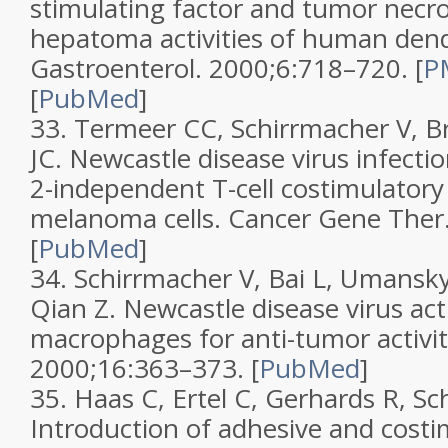
stimulating factor and tumor necros
hepatoma activities of human dendr
Gastroenterol.
2000;
6
:718–720.
[
PM
[
PubMed
]
33.
Termeer CC, Schirrmacher V, B
JC. Newcastle disease virus infecti
2-independent T-cell costimulatory
melanoma cells.
Cancer Gene Ther
[
PubMed
]
34.
Schirrmacher V, Bai L, Umansky 
Qian Z. Newcastle disease virus act
macrophages for anti-tumor activi
2000;
16
:363–373.
[
PubMed
]
35.
Haas C, Ertel C, Gerhards R, Sc
Introduction of adhesive and cos