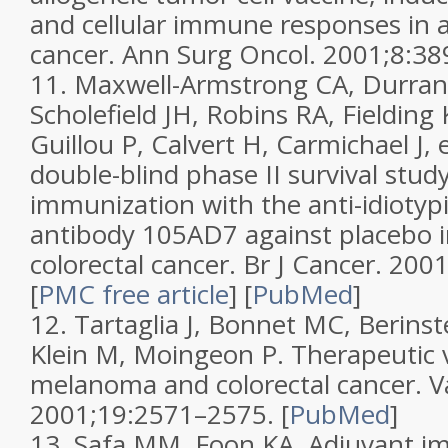
and cellular immune responses in 
cancer.
Ann Surg Oncol.
2001;
8
:38
11.
Maxwell-Armstrong CA, Durrant
Scholefield JH, Robins RA, Fielding
Guillou P, Calvert H, Carmichael J,
double-blind phase II survival stu
immunization with the anti-idiotyp
antibody 105AD7 against placebo 
colorectal cancer.
Br J Cancer.
2001
[
PMC free article
]
[
PubMed
]
12.
Tartaglia J, Bonnet MC, Berinst
Klein M, Moingeon P. Therapeutic 
melanoma and colorectal cancer.
V
2001;
19
:2571–2575.
[
PubMed
]
13.
Safa MM, Foon KA. Adjuvant i