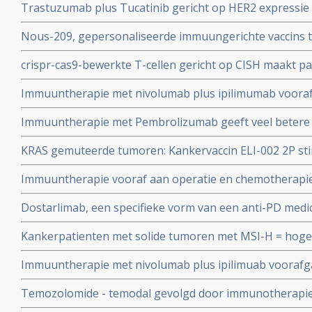
Trastuzumab plus Tucatinib gericht op HER2 expressi
positieve, gevorderde of uitgezaaide maag- en slokdar
belastende operatie als eerstelijns behandeling bij pa
Nous-209, gepersonaliseerde immuungerichte vaccins 
rectumkanker met betere kwaliteit van leven omdat ope
resultaten bij het voorkomen van erfelijke kanker bij p
crispr-cas9-bewerkte T-cellen gericht op CISH maakt p
Lynchsyndroom, waaronder blaaskanker, buikvlieskank
darmkanker en GIST alsnog gevoelig voor immuunthera
copy 1
Immuuntherapie met nivolumab plus ipilimumab vooraf 
darmkankerpatienten met hoge waarden van microsatell
Immuuntherapie met Pembrolizumab geeft veel betere r
repair deficient (MSI-H/dMMR) blijkt zeer effectief.
overleving (48 vs 18 procent op 2 jaars meting) dan ch
KRAS gemuteerde tumoren: Kankervaccin ELI-002 2P sti
darmkanker met MSI-H/dMMR - of afwijkende reparati
bij patiënten met voor immuuntherapie ongevoelige 
Immuuntherapie vooraf aan operatie en chemotherapie b
verbeterde de ziekteprogressieve tijd bij patienten met
kankerpatiënten met maagkanker en met tumoren op 
darmkanker copy 1 co
Dostarlimab, een specifieke vorm van een anti-PD medicij
naar de maag copy 2
alle 12 patienten met operabele rectumkanker met dM
Kankerpatienten met solide tumoren met MSI-H = hoge mi
deficiëntie en was geen operatie meer nodig.
mismatch reparatie (dMMR) reageren uitstekend op i
Immuuntherapie met nivolumab plus ipilimuab vooraf
pembrolizumab vooraf aan operatie met 65 tot 80 proc
geeft uitstekende resultaten met duurzame klinische c
Temozolomide - temodal gevolgd door immunotherapie
dosis ipilimumab plus nivolumab geeft hoopgevende res