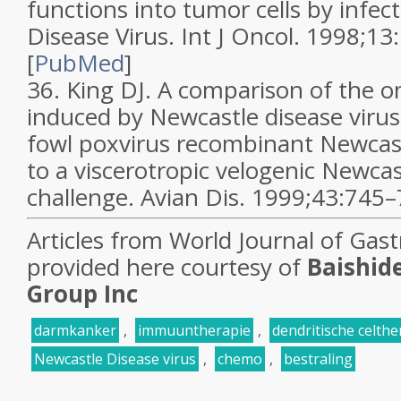
functions into tumor cells by infec
Disease Virus.
Int J Oncol.
1998;
13
[
PubMed
]
36.
King DJ. A comparison of the o
induced by Newcastle disease virus
fowl poxvirus recombinant Newcast
to a viscerotropic velogenic Newcas
challenge.
Avian Dis.
1999;
43
:745–
Articles from
World Journal of Gas
provided here courtesy of
Baishid
Group Inc
darmkanker
,
immuuntherapie
,
dendritische celthe
Newcastle Disease virus
,
chemo
,
bestraling