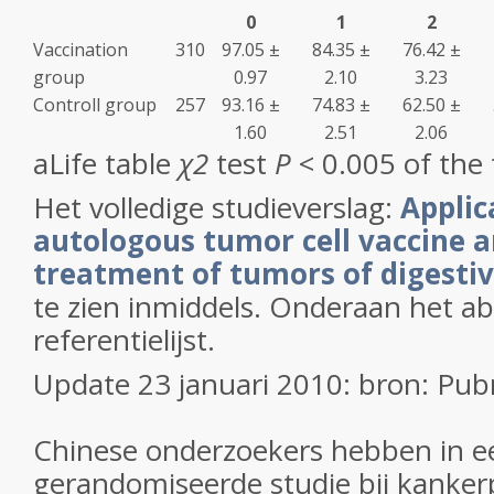
0
1
2
Vaccination
310
97.05 ±
84.35 ±
76.42 ±
group
0.97
2.10
3.23
Controll group
257
93.16 ±
74.83 ±
62.50 ±
1.60
2.51
2.06
a
Life table
χ
2
test
P
< 0.005 of the
Het volledige studieverslag:
Applic
autologous tumor cell vaccine 
treatment of tumors of digestiv
te zien inmiddels. Onderaan het ab
referentielijst.
Update 23 januari 2010: bron: Pu
Chinese onderzoekers hebben in e
gerandomiseerde studie bij kanke