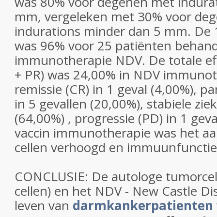
was 80% voor degenen met indurat
mm, vergeleken met 30% voor de
indurations minder dan 5 mm. De 1
was 96% voor 25 patiënten behan
immunotherapie NDV. De totale effe
+ PR) was 24,00% in NDV immunot
remissie (CR) in 1 geval (4,00%), pa
in 5 gevallen (20,00%), stabiele zie
(64,00%) , progressie (PD) in 1 gev
vaccin immunotherapie was het aan
cellen verhoogd en immuunfunctie 
CONCLUSIE: De autologe tumorcell
cellen) en het NDV - New Castle Di
leven van
darmkankerpatienten