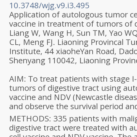
10.3748/wjg.v9.i3.495
Application of autologous tumor c
vaccine in treatment of tumors of d
Liang W, Wang H, Sun TM, Yao WQ, 
CL, Meng FJ. Liaoning Provincal T
Institute, 44 xiaoheYan Road, Dado
Shenyang 110042, Liaoning Provinc
AIM: To treat patients with stage I
tumors of digestive tract using au
vaccine and NDV (Newcastle disease
and observe the survival period and
METHODS: 335 patients with mali
digestive tract were treated with 
cell vaccine and NDV vaccine. The