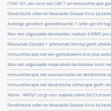
CYAD-101, een vorm van CAR-T cel immuuntherapie geef
microsatellietstabiel en MGMT-gedempte uitgezaaide 
uitgezaaide darmkanker zonder dat graft-versus-host-z
Dendritische cellen en Newcastle Disease Virus bij kan
spijsverteringskanker geeft significant betere resultate
Autologe genetisch gemodificeerde T-cellen gericht te
gerandomiseerde studie bij 335 patiënten. copy 2
(HPV) 16 E6 geeft bij patienten met vergevorderde zwa
Man met uitgezaaide darmkanker stadium 4 (KRAS pos.
HPV gerelateerde kanker uitstekende resultaten copy 1
combinatie van immuuntherapie met Rigvir virus (dendri
Nivolumab (Opvido) + ipilimumab (Yervoy) geeft uitsteke
FOLFOX en bevacizumab en is nu na 8 jaar kankervrij.
behandelde uitgezaaide darmkanker (met MSI-H of dMM
Immuuntherapie met een gemoduleerd virus plus avelum
procent een gedeeltelijke remissie en 7 procent een com
wordt onderzocht in een fase I/II studie bij darmkanker
Man met uitgezaaide inoperabele darmkanker komt me
immunizing devascularization, een vorm van immuunthe
Immuuntherapie met autovaccinatie van dendritische ce
is al 16 jaar kankervrij, zonder chemo of andere behan
behandeling worden voor operabele darmkanker stadium
Immuuntherapie met dendritische celtherapie geeft uits
overleving en ziektevrije tijd bij darmkanker met weini
Xilonix - MAPp1 zorgt voor stabiele ziekte (bij 53 proc
darmkankerpatienten stadium 4 met een mediane overal
Dendritische cellen en Newcastle Disease Virus bij kan
vs 11.5 maanden in vergelijking met placebo copy 1
spijsverteringskanker geeft significant betere resultate