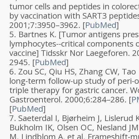
tumor cells and peptides in colorec
by vaccination with SART3 peptide
2001;
7
:3950–3962.
[
PubMed
]
5.
Bartnes K. [Tumor antigens pres
lymphocytes--critical components o
vaccine]
Tidsskr Nor Laegeforen.
2
2945.
[
PubMed
]
6.
Zou SC, Qiu HS, Zhang CW, Tao H
long-term follow-up study of peri-
triple therapy for gastric cancer.
Wo
Gastroenterol.
2000;
6
:284–286.
[
PM
[
PubMed
]
7.
Saeterdal I, Bjørheim J, Lislerud
Bukholm IK, Olsen OC, Nesland JM, 
M, Lindblom A, et al. Frameshift-m