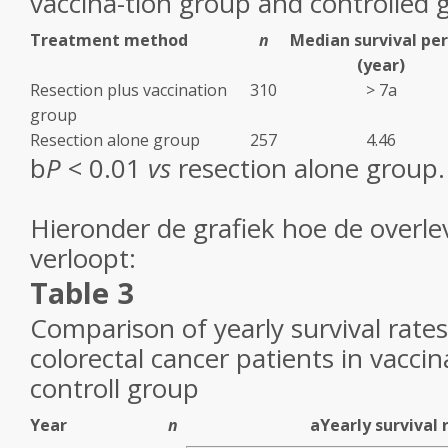
vaccina-tion group and controlled 
Treatment method
n
Median survival per
(year)
Resection plus vaccination
310
> 7
a
group
Resection alone group
257
4.46
b
P
< 0.01
vs
resection alone group.
Hieronder de grafiek hoe de overlev
verloopt:
Table 3
Comparison of yearly survival rates
colorectal cancer patients in vacci
controll group
Year
n
a
Yearly survival 