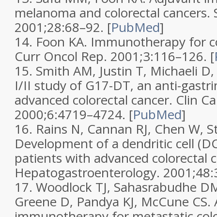
melanoma and colorectal cancers.
2001;
28
:68–92.
[
PubMed
]
14.
Foon KA. Immunotherapy for co
Curr Oncol Rep.
2001;
3
:116–126.
[
15.
Smith AM, Justin T, Michaeli D
I/II study of G17-DT, an anti-gast
advanced colorectal cancer.
Clin Ca
2000;
6
:4719–4724.
[
PubMed
]
16.
Rains N, Cannan RJ, Chen W, S
Development of a dendritic cell (D
patients with advanced colorectal 
Hepatogastroenterology.
2001;
48
:
17.
Woodlock TJ, Sahasrabudhe D
Greene D, Pandya KJ, McCune CS. Ac
immunotherapy for metastatic colo