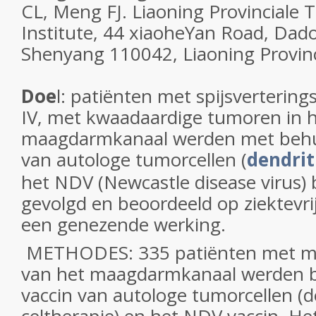
CL, Meng FJ. Liaoning Provinciale
Institute, 44 xiaoheYan Road, Dado
Shenyang 110042, Liaoning Provinc
Doe
l: patiënten met spijsvertering
IV, met kwaadaardige tumoren in 
maagdarmkanaal werden met behul
van autologe tumorcellen (
dendrit
het NDV (Newcastle disease virus)
gevolgd en beoordeeld op ziektevrij
een genezende werking.
METHODES: 335 patiënten met m
van het maagdarmkanaal werden 
vaccin van autologe tumorcellen (d