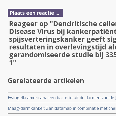
Plaats een reactie ...
Reageer op "Dendritische cell
Disease Virus bij kankerpatië
spijsverteringskanker geeft si
resultaten in overlevingstijd a
gerandomiseerde studie bij 335
1"
Gerelateerde artikelen
Ewingella americana een bacterie uit de darmen van d
Dryophytes japonicus geeft bij muizen met darmtumoren
Maag-darmkanker: Zanidatamab in combinatie met chem
100 procent duurzame complete remissies en versterk
aangevuld met tislelizumab, geeft uitstekende resultat