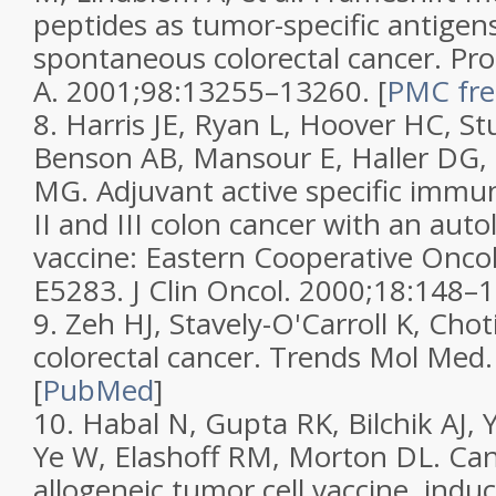
peptides as tumor-specific antigens
spontaneous colorectal cancer.
Pro
A.
2001;
98
:13255–13260.
[
PMC free
8.
Harris JE, Ryan L, Hoover HC, S
Benson AB, Mansour E, Haller DG,
MG. Adjuvant active specific immu
II and III colon cancer with an aut
vaccine: Eastern Cooperative Onc
E5283.
J Clin Oncol.
2000;
18
:148–1
9.
Zeh HJ, Stavely-O'Carroll K, Chot
colorectal cancer.
Trends Mol Med
[
PubMed
]
10.
Habal N, Gupta RK, Bilchik AJ, 
Ye W, Elashoff RM, Morton DL. Ca
allogeneic tumor cell vaccine, indu