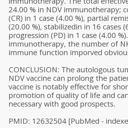
immunotherapy. The total effectiv
24.00 % in NDV immunotherapy; c
(CR) in 1 case (4.00 %), partial remi
(20.00 %), stabilizedin in 16 cases (
progression (PD) in 1 case (4.00 %)
immunotherapy, the number of NK 
immune function imporved obvious
CONCLUSION: The autologous tumo
NDV vaccine can prolong the patien
vaccine is notably effective for sho
promotion of quality of life and c
necessary with good prospects.
PMID: 12632504 [PubMed - indexe