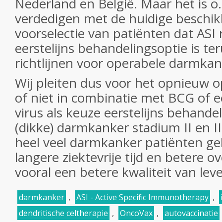
Nederland en België. Maar het is o.
verdedigen met de huidige beschi
voorselectie van patiënten dat ASI 
eerstelijns behandelingsoptie is te
richtlijnen voor operabele darmkank
Wij pleiten dus voor het opnieuw 
of niet in combinatie met BCG of
virus als keuze eerstelijns behande
(dikke) darmkanker stadium II en 
heel veel darmkanker patiënten ge
langere ziektevrije tijd en betere ov
vooral een betere kwaliteit van lev
darmkanker
,
ASI - Active Specific Immunotherapy
,
dendritische celtherapie
,
OncoVax
,
autovaccinatie