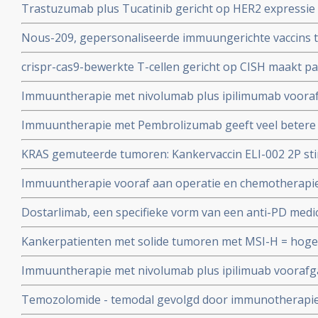
Trastuzumab plus Tucatinib gericht op HER2 expressi
positieve, gevorderde of uitgezaaide maag- en slokdar
belastende operatie als eerstelijns behandeling bij pa
Nous-209, gepersonaliseerde immuungerichte vaccins 
rectumkanker met betere kwaliteit van leven omdat ope
resultaten bij het voorkomen van erfelijke kanker bij p
crispr-cas9-bewerkte T-cellen gericht op CISH maakt p
Lynchsyndroom, waaronder blaaskanker, buikvlieskank
darmkanker en GIST alsnog gevoelig voor immuunthera
copy 1
Immuuntherapie met nivolumab plus ipilimumab vooraf 
darmkankerpatienten met hoge waarden van microsatell
Immuuntherapie met Pembrolizumab geeft veel betere r
repair deficient (MSI-H/dMMR) blijkt zeer effectief.
overleving (48 vs 18 procent op 2 jaars meting) dan ch
KRAS gemuteerde tumoren: Kankervaccin ELI-002 2P sti
darmkanker met MSI-H/dMMR - of afwijkende reparati
bij patiënten met voor immuuntherapie ongevoelige 
Immuuntherapie vooraf aan operatie en chemotherapie b
verbeterde de ziekteprogressieve tijd bij patienten met
kankerpatiënten met maagkanker en met tumoren op 
darmkanker copy 1 co
Dostarlimab, een specifieke vorm van een anti-PD medicij
naar de maag copy 2
alle 12 patienten met operabele rectumkanker met dM
Kankerpatienten met solide tumoren met MSI-H = hoge mi
deficiëntie en was geen operatie meer nodig.
mismatch reparatie (dMMR) reageren uitstekend op i
Immuuntherapie met nivolumab plus ipilimuab vooraf
pembrolizumab vooraf aan operatie met 65 tot 80 proc
geeft uitstekende resultaten met duurzame klinische c
Temozolomide - temodal gevolgd door immunotherapie
dosis ipilimumab plus nivolumab geeft hoopgevende res