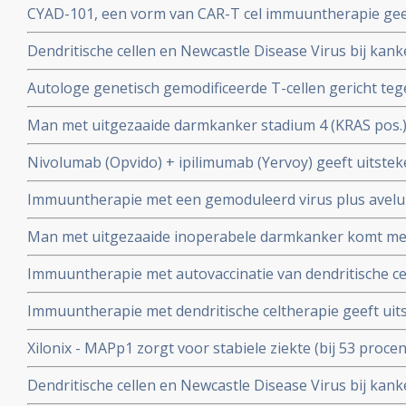
CYAD-101, een vorm van CAR-T cel immuuntherapie geef
microsatellietstabiel en MGMT-gedempte uitgezaaide 
uitgezaaide darmkanker zonder dat graft-versus-host-z
Dendritische cellen en Newcastle Disease Virus bij kan
spijsverteringskanker geeft significant betere resultate
Autologe genetisch gemodificeerde T-cellen gericht te
gerandomiseerde studie bij 335 patiënten. copy 2
(HPV) 16 E6 geeft bij patienten met vergevorderde zwa
Man met uitgezaaide darmkanker stadium 4 (KRAS pos.
HPV gerelateerde kanker uitstekende resultaten copy 1
combinatie van immuuntherapie met Rigvir virus (dendri
Nivolumab (Opvido) + ipilimumab (Yervoy) geeft uitsteke
FOLFOX en bevacizumab en is nu na 8 jaar kankervrij.
behandelde uitgezaaide darmkanker (met MSI-H of dMM
Immuuntherapie met een gemoduleerd virus plus avelum
procent een gedeeltelijke remissie en 7 procent een com
wordt onderzocht in een fase I/II studie bij darmkanker
Man met uitgezaaide inoperabele darmkanker komt me
immunizing devascularization, een vorm van immuunthe
Immuuntherapie met autovaccinatie van dendritische ce
is al 16 jaar kankervrij, zonder chemo of andere behan
behandeling worden voor operabele darmkanker stadium
Immuuntherapie met dendritische celtherapie geeft uits
overleving en ziektevrije tijd bij darmkanker met weini
Xilonix - MAPp1 zorgt voor stabiele ziekte (bij 53 proc
darmkankerpatienten stadium 4 met een mediane overal
Dendritische cellen en Newcastle Disease Virus bij kan
vs 11.5 maanden in vergelijking met placebo copy 1
spijsverteringskanker geeft significant betere resultate