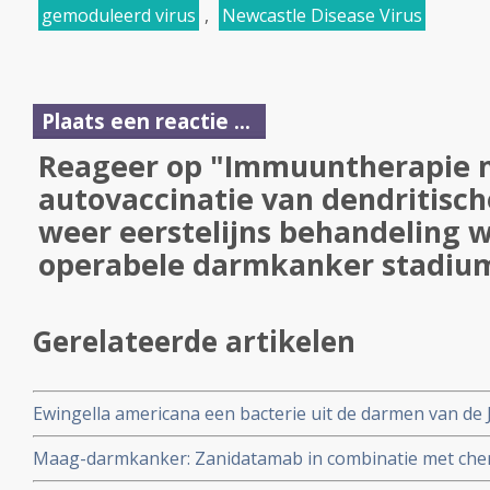
gemoduleerd virus
,
Newcastle Disease Virus
Plaats een reactie ...
Reageer op "Immuuntherapie 
autovaccinatie van dendritisch
weer eerstelijns behandeling 
operabele darmkanker stadium I
Gerelateerde artikelen
Ewingella americana een bacterie uit de darmen van d
Dryophytes japonicus geeft bij muizen met darmtumoren
Maag-darmkanker: Zanidatamab in combinatie met chem
100 procent duurzame complete remissies en versterk
aangevuld met tislelizumab, geeft uitstekende resultat