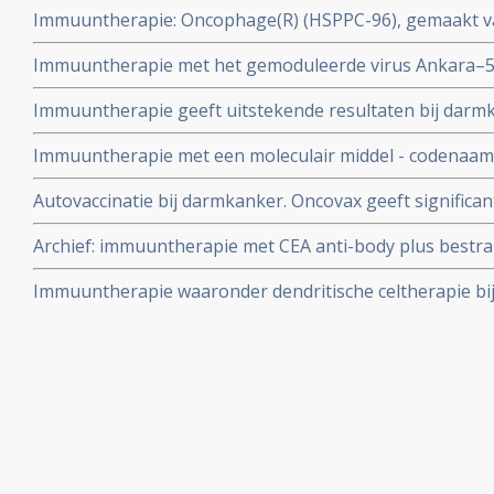
Immuuntherapie: Oncophage(R) (HSPPC-96), gemaakt va
gerandomiseerde studie bij 335 patiënten. copy 1
voor opmerkelijke resultaten bij o.a. darmkanker.
Immuuntherapie met het gemoduleerde virus Ankara–5T
cyclophosphamide zorgt voor verdubbeling van mediane 
Immuuntherapie geeft uitstekende resultaten bij darmk
maanden bij vergevorderde darmkanker
weinig tumoren - en zelfs bij darmkanker stadium IV wer
Immuuntherapie met een moleculair middel - codenaa
minder effectief
significant betere ziektevrije tijd bij patiënten met uit
Autovaccinatie bij darmkanker. Oncovax geeft significan
chemotherapie kregen.
overleving, overlevingstijd en tijd tot recidief bij darm
Archief: immuuntherapie met CEA anti-body plus bestral
Intracel is failliet verklaard. Oncovax wordt niet meer g
in Phase-II trial met 30 darmkankerpatiënten.
Immuuntherapie waaronder dendritische celtherapie b
overzicht