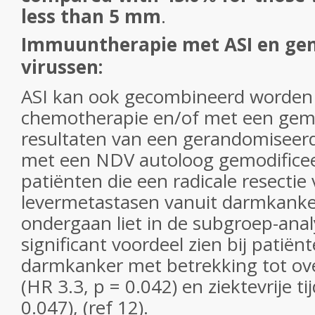
less than 5 mm
.
Immuuntherapie met ASI en ge
virussen:
ASI kan ook gecombineerd worden 
chemotherapie en/of met een gemo
resultaten van een gerandomiseerde
met een NDV autoloog gemodificeer
patiënten die een radicale resectie
levermetastasen vanuit darmkank
ondergaan liet in de subgroep-anal
significant voordeel zien bij patië
darmkanker met betrekking tot over
(HR 3.3, p = 0.042) en ziektevrije ti
0.047), (ref 12).