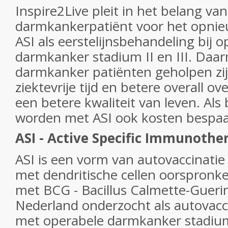
Inspire2Live pleit in het belang va
darmkankerpatiënt voor het opni
ASI als eerstelijnsbehandeling bij o
darmkanker stadium II en III. Daa
darmkanker patiënten geholpen zi
ziektevrije tijd en betere overall ov
een betere kwaliteit van leven. Als
worden met ASI ook kosten bespaar
ASI - Active Specific Immunothe
ASI is een vorm van autovaccinati
met dendritische cellen oorspronk
met BCG - Bacillus Calmette-Gueri
Nederland onderzocht als autovacci
met operabele darmkanker stadium 