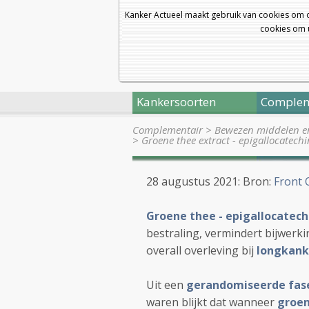
Kanker Actueel maakt gebruik van cookies om 
cookies om u
Kankersoorten
Complem
Complementair
>
Bewezen middelen en 
>
Groene thee extract - epigallocatech
28 augustus 2021: Bron:
Front 
Groene thee - epigallocatech
bestraling, vermindert bijwerki
overall overleving bij
longkank
Uit een
gerandomiseerde fase 
waren blijkt dat wanneer
groen