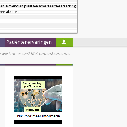
a
a
Startpagina
Nieuwsbrief
a
en. Bovendien plaatsen adverteerders tracking
rmee akkoord.
Alleen in de titels zoeken
Patiëntenervaringen
de werking ervan? Met ondersteunende…