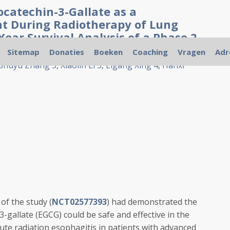
ocatechin-3-Gallate as a
nt During Radiotherapy of Lung
Year Survival Analysis of a Phase 2
Sitemap
Donaties
Boeken
Coaching
Vragen
Adr
Shuyu Zhang
5
,
Xiaolin Li
3
,
Ligang Xing
4
,
Hanxi
of the study (
NCT02577393
) had demonstrated the
3-gallate (EGCG) could be safe and effective in the
ute radiation esophagitis in patients with advanced