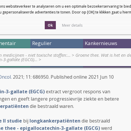
ons websiteverkeer te analyseren om u een optimale bezoekerservaring te bied
 gepersonaliseerde advertenties te tonen. Door op [OK] te klikken gaat u hie
Ok
Meer details
entair
Regulier
Kankernieuws
medicijnen - niet toxische stoffen:…
>
Groene thee. Wat is het en 
in-3-gallate (EGCG)…
>
Oncol.
2021; 11: 686950. Published online 2021 Jun 10
in-3-gallate (EGCG)
extract vergroot respons van
ngen en geeft langere progressievrije ziekte en betere
erpatiënten
die bestraald waren.
II studie
bij
longkankerpatiënten
die bestraald
e thee - epigallocatechin-3-gallate (EGCG)
werd