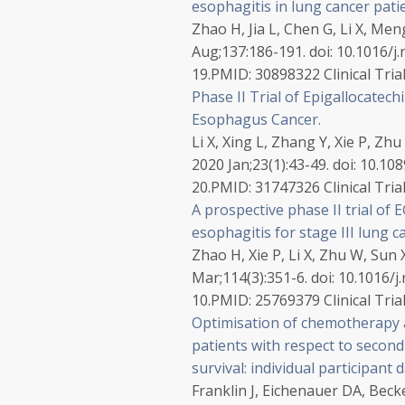
esophagitis in lung cancer pati
Zhao H, Jia L, Chen G, Li X, Men
Aug;137:186-191. doi: 10.1016/j
19.
PMID:
30898322
Clinical Trial
Phase II Trial of Epigallocatech
Esophagus Cancer.
Li X, Xing L, Zhang Y, Xie P, Zh
2020 Jan;23(1):43-49. doi: 10.1
20.
PMID:
31747326
Clinical Trial
A prospective phase II trial of
esophagitis for stage III lung c
Zhao H, Xie P, Li X, Zhu W, Sun X
Mar;114(3):351-6. doi: 10.1016/
10.
PMID:
25769379
Clinical Trial
Optimisation of chemotherapy
patients with respect to secon
survival: individual participant d
Franklin J, Eichenauer DA, Becke