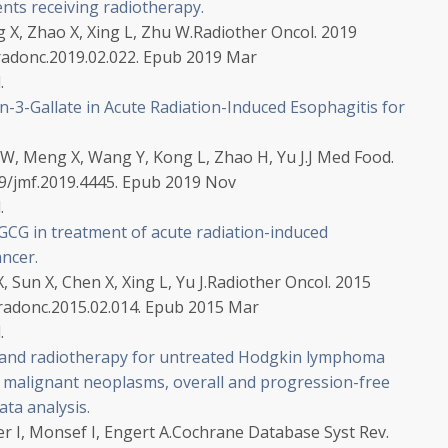
ents receiving radiotherapy.
g X, Zhao X, Xing L, Zhu W.
Radiother Oncol. 2019
.radonc.2019.02.022. Epub 2019 Mar
.
in-3-Gallate in Acute Radiation-Induced Esophagitis for
u W, Meng X, Wang Y, Kong L, Zhao H, Yu J.
J Med Food.
089/jmf.2019.4445. Epub 2019 Nov
.
 EGCG in treatment of acute radiation-induced
ancer.
, Sun X, Chen X, Xing L, Yu J.
Radiother Oncol. 2015
j.radonc.2015.02.014. Epub 2015 Mar
.
 and radiotherapy for untreated Hodgkin lymphoma
d malignant neoplasms, overall and progression-free
ata analysis.
r I, Monsef I, Engert A.
Cochrane Database Syst Rev.