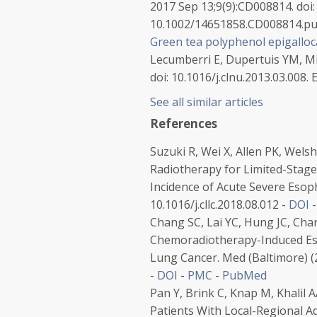
2017 Sep 13;9(9):CD008814. doi:
10.1002/14651858.CD008814.pu
Green tea polyphenol epigalloca
Lecumberri E, Dupertuis YM, Mir
doi: 10.1016/j.clnu.2013.03.008.
See all similar articles
References
Suzuki R, Wei X, Allen PK, Welsh
Radiotherapy for Limited-Stage
Incidence of Acute Severe Esoph
10.1016/j.cllc.2018.08.012 -
DOI
Chang SC, Lai YC, Hung JC, Ch
Chemoradiotherapy-Induced Eso
Lung Cancer. Med (Baltimore) 
-
DOI
-
PMC
-
PubMed
Pan Y, Brink C, Knap M, Khalil A
Patients With Local-Regional A