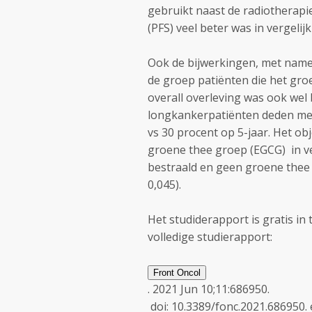
gebruikt naast de radiotherapie
(PFS) veel beter was in vergelij
Ook de bijwerkingen, met name
de groep patiënten die het gro
overall overleving was ook wel 
longkankerpatiënten deden mee a
vs 30 procent op 5-jaar. Het o
groene thee groep (EGCG) in ve
bestraald en geen groene thee 
0,045).
Het studiderapport is gratis in t
volledige studierapport:
Front Oncol
.
2021 Jun 10;11:686950.
doi: 10.3389/fonc.2021.686950.