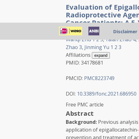
Evaluation of Epigall
Radioprotective Age
Cancer Patients: A 5-
Study
Disclaimer
Wanqi Zhu
1
2
3
,
Yalan Zhao
4
,
Zhao
3
,
Jinming Yu
1
2
3
Affiliations
expand
PMID:
34178681
PMCID:
PMC8223749
DOI:
10.3389/fonc.2021.686950
Free PMC article
Abstract
Background:
Previous analysis 
application of epigallocatechin-
prevention and treatment of ac