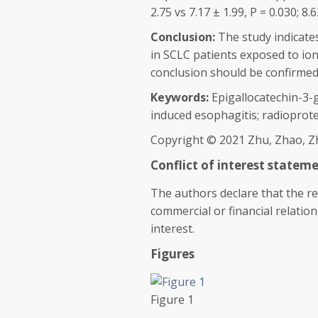
2.75
vs
7.17 ± 1.99,
P
= 0.030; 8.
Conclusion:
The study indicate
in SCLC patients exposed to ion
conclusion should be confirmed 
Keywords:
Epigallocatechin-3-g
induced esophagitis; radioprote
Copyright © 2021 Zhu, Zhao, Zh
Conflict of interest statem
The authors declare that the r
commercial or financial relation
interest.
Figures
Figure 1