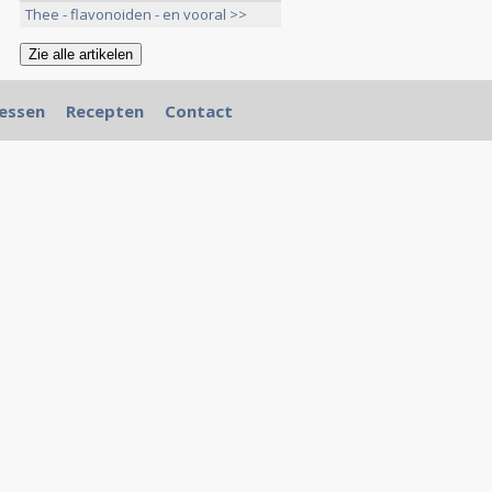
Thee - flavonoiden - en vooral >>
essen
Recepten
Contact