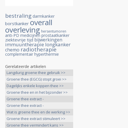
bestraling
darmkanker
overall
borstkanker
overleving
hersentumoren
anti-PD medicijnen
prostaatkanker
bijwerkingen
ziektevrije tijd
immuuntherapie
longkanker
radiotherapie
chemo
complementair
hyperthermie
Gerelateerde artikelen
Langdurig groene thee gebruik >>
Groene thee (EGCG) stopt groei >>
Dagelijks enkele koppen thee >>
Groene thee en in het bijzonder >>
Groene thee extract -
epigallocatechin-3-gallate >>
Groene thee extract -
epigallocatechin >>
Wat is groene thee en de werking >>
Groene thee extract stimuleert >>
Groene thee vermindert kans >>