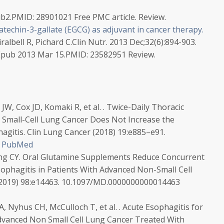
b2.
PMID:
28901021
Free PMC article.
Review.
techin-3-gallate (EGCG) as adjuvant in cancer therapy.
albell R, Pichard C.
Clin Nutr. 2013 Dec;32(6):894-903.
 Epub 2013 Mar 15.
PMID:
23582951
Review.
 JW, Cox JD, Komaki R, et al. . Twice-Daily Thoracic
 Small-Cell Lung Cancer Does Not Increase the
agitis. Clin Lung Cancer (2018) 19:e885–e91.
-
PubMed
ang CY. Oral Glutamine Supplements Reduce Concurrent
phagitis in Patients With Advanced Non-Small Cell
(2019) 98:e14463. 10.1097/MD.0000000000014463
A, Nyhus CH, McCulloch T, et al. . Acute Esophagitis for
dvanced Non Small Cell Lung Cancer Treated With