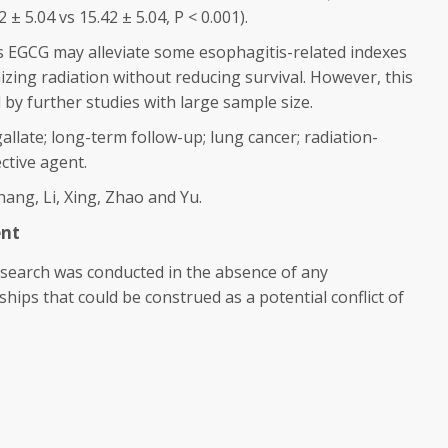
62 ± 5.04
vs
15.42 ± 5.04,
P
< 0.001).
s EGCG may alleviate some esophagitis-related indexes
izing radiation without reducing survival. However, this
by further studies with large sample size.
allate; long-term follow-up; lung cancer; radiation-
ctive agent.
ang, Li, Xing, Zhao and Yu.
ent
esearch was conducted in the absence of any
ships that could be construed as a potential conflict of