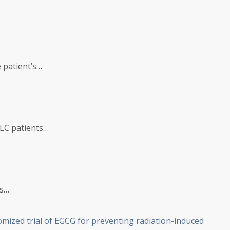
 patient’s…
CLC patients…
ts…
omized trial of EGCG for preventing radiation-induced