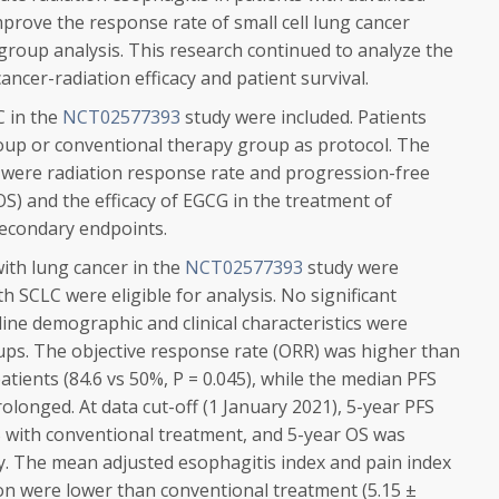
prove the response rate of small cell lung cancer
group analysis. This research continued to analyze the
ncer-radiation efficacy and patient survival.
C in the
NCT02577393
study were included. Patients
up or conventional therapy group as protocol. The
 were radiation response rate and progression-free
 (OS) and the efficacy of EGCG in the treatment of
secondary endpoints.
with lung cancer in the
NCT02577393
study were
th SCLC were eligible for analysis. No significant
line demographic and clinical characteristics were
ps. The objective response rate (ORR) was higher than
patients (84.6
vs
50%,
P
= 0.045), while the median PFS
olonged. At data cut-off (1 January 2021), 5-year PFS
 with conventional treatment, and 5-year OS was
y. The mean adjusted esophagitis index and pain index
ion were lower than conventional treatment (5.15 ±